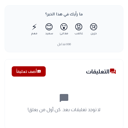
ما رأيك في هذا الخبر؟
⚡
😊
😮
😡
😢
حزين
غاضب
مفاجئ
سعيد
مهم
٥٥٥
تفاعل
forum
التعليقات
add_comment
أضف تعليقاً
chat_bubble_outline
لا توجد تعليقات بعد. كن أول من يعلق!