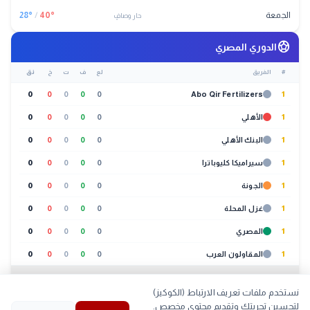
الجمعة
°
40
/
°
28
حار وصافٍ
sports_soccer
الدوري المصري
#
الفريق
لع
ف
ت
خ
نق
0
0
0
0
0
Abo Qir Fertilizers
1
1
الأهلي
0
0
0
0
0
1
البنك الأهلي
0
0
0
0
0
1
سيراميكا كليوباترا
0
0
0
0
0
1
الجونة
0
0
0
0
0
1
غزل المحلة
0
0
0
0
0
1
المصري
0
0
0
0
0
1
المقاولون العرب
0
0
0
0
0
عرض الكل (20 فريق)
نستخدم ملفات تعريف الارتباط (الكوكيز)
🐔
بورصة الدواجن
لتحسين تجربتك وتقديم محتوى مخصص.
01:30 م