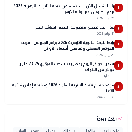
رابط شغال الآن.. استعلم عن نتيجة الثانوية الأزهرية 2026
1
برقم الجلوس عبر بوابة الأزهر
26 يوليو 2026
غدًا.. بدء تطبيق منظومة الخصم المباشر للخبز
2
31 يوليو 2026
رابط نتيجة الثانوية الأزهرية 2026 برقم الجلوس.. موعد
3
المؤتمر الصحفي وتفاصيل أسماء الأوائل
26 يوليو 2026
سعر الدولار اليوم بمصر بعد سحب المركزي 23.25 مليار
4
دولار من البنوك
منذ 3 أيام
موعد حسم نتيجة الثانوية العامة 2026 وحقيقة إعلان قائمة
5
الأوائل
25 يوليو 2026
trending_up
الأكثر رواجاً
#
الخبر لايف
#
الأهلي
#
الزمالك
#
خلال
#
مجلس النواب