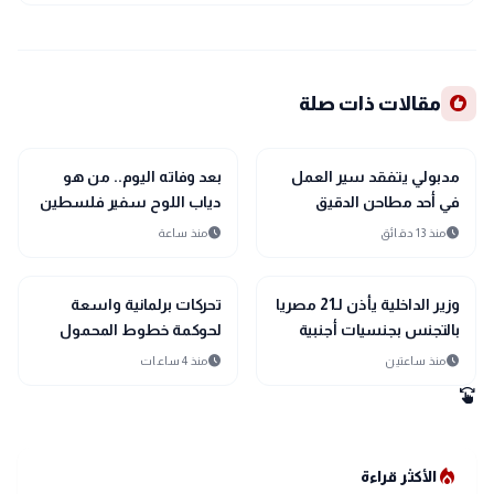
recommend
مقالات ذات صلة
public
public
الأخبار المحلية
الأخبار المحلية
مدبولي يتفقد سير العمل
بعد وفاته اليوم.. من هو
في أحد مطاحن الدقيق
دياب اللوح سفير فلسطين
بمطروح
لدى مصر؟
schedule
schedule
منذ 13 دقائق
منذ ساعة
public
public
الأخبار المحلية
الأخبار المحلية
وزير الداخلية يأذن لـ21 مصريا
تحركات برلمانية واسعة
بالتجنس بجنسيات أجنبية
لحوكمة خطوط المحمول
ومواجهة 11 مليون حساب
schedule
schedule
منذ ساعتين
منذ 4 ساعات
وهمي
swipe
local_fire_department
الأكثر قراءة