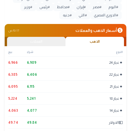
#
اليوم
#
مصر
#
إيران
#
محافظ
#
رئيس
#
وزير
#
الدوري المصري
#
التي
#
جنيه
monetization_on
أسعار الذهب والعملات
10:17 ص
الذهب
العملات
النوع
شراء
بيع
✦
عيار 24
6,989
6,966
✦
عيار 22
6,406
6,385
✦
عيار 21
6,115
6,095
✦
عيار 18
5,241
5,224
✦
عيار 14
4,077
4,063
💵
الدولار
49.84
49.74