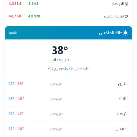
🥇
الأونصة
4,342
4,341.4
🪙
الجنيه الذهب
48,920
48,760
wb_sunny
حالة الطقس
القاهرة
38
°
حار وصافٍ
nights_stay
thermostat
عظمى
38
°
صغرى
27
°
الاثنين
°
39
/
°
28
حار وصافٍ
الثلاثاء
°
40
/
°
29
حار وصافٍ
الأربعاء
°
42
/
°
28
حار وصافٍ
الخميس
°
40
/
°
27
حار وصافٍ