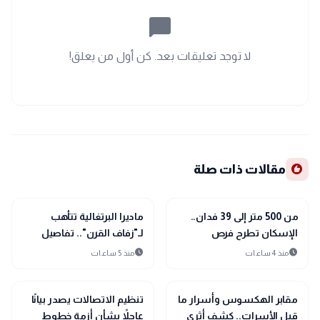
chat_bubble_outline
لا توجد تعليقات بعد. كن أول من يعلق!
recommend
مقالات ذات صلة
public
public
الأخبار المحلية
الأخبار المحلية
من 500 متر إلى 39 فدان..
ماديرا البرتغالية تتأهب
الإسكان تطرح فرص
لـ"زفاف القرن".. تفاصيل
استثمارية بأكثر من 15
احتفال كريستيانو رونالدو
schedule
schedule
منذ 4 ساعات
منذ 5 ساعات
نشاطًا
وجورجينا رودريجيز
public
public
الأخبار المحلية
الأخبار المحلية
مقابر الهكسوس وأسرار ما
تنظيم الاتصالات يصدر بيانًا
قبل الأسرات.. كشف أثري
عاجلاً بشأن أزمة خطوط