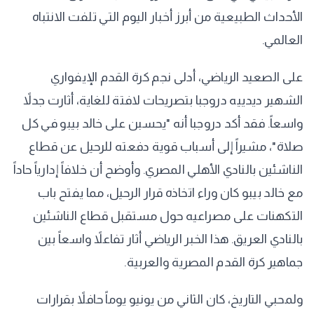
الأحداث الطبيعية من أبرز أخبار اليوم التي تلفت الانتباه
العالمي.
على الصعيد الرياضي، أدلى نجم كرة القدم الإيفواري
الشهير ديدييه دروجبا بتصريحات لافتة للغاية، أثارت جدلاً
واسعاً. فقد أكد دروجبا أنه "يحسبن على خالد بيبو في كل
صلاة"، مشيراً إلى أسباب قوية دفعته للرحيل عن قطاع
الناشئين بالنادي الأهلي المصري. وأوضح أن خلافاً إدارياً حاداً
مع خالد بيبو كان وراء اتخاذه قرار الرحيل، مما يفتح باب
التكهنات على مصراعيه حول مستقبل قطاع الناشئين
بالنادي العريق. هذا الخبر الرياضي أثار تفاعلاً واسعاً بين
جماهير كرة القدم المصرية والعربية.
ولمحبي التاريخ، كان الثاني من يونيو يوماً حافلاً بقرارات