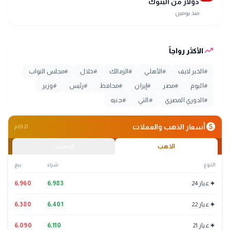
دولار من البنوك
منذ يومين
trending_up
الأكثر رواجاً
#
الخبر لايف
#
الأهلي
#
الزمالك
#
خلال
#
مجلس النواب
#
اليوم
#
مصر
#
إيران
#
محافظ
#
رئيس
#
وزير
#
الدوري المصري
#
التي
#
جنيه
monetization_on
أسعار الذهب والعملات
03:21 م
الذهب
العملات
النوع
شراء
بيع
✦
عيار 24
6,983
6,960
✦
عيار 22
6,401
6,380
✦
عيار 21
6,110
6,090