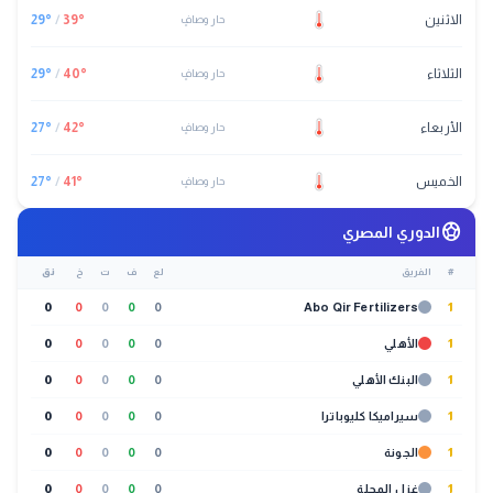
الاثنين
°
39
/
°
29
حار وصافٍ
الثلاثاء
°
40
/
°
29
حار وصافٍ
الأربعاء
°
42
/
°
27
حار وصافٍ
الخميس
°
41
/
°
27
حار وصافٍ
sports_soccer
الدوري المصري
#
الفريق
لع
ف
ت
خ
نق
0
0
0
0
0
Abo Qir Fertilizers
1
1
الأهلي
0
0
0
0
0
1
البنك الأهلي
0
0
0
0
0
1
سيراميكا كليوباترا
0
0
0
0
0
1
الجونة
0
0
0
0
0
1
غزل المحلة
0
0
0
0
0