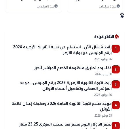
جديد يغير تاريخ الدقهلية
المحمول المجهولة عبر
schedule
schedule
منذ 5 ساعات
منذ 8 ساعات
تطبيق My NTRA
swipe
local_fire_department
الأكثر قراءة
رابط شغال الآن.. استعلم عن نتيجة الثانوية الأزهرية 2026
1
برقم الجلوس عبر بوابة الأزهر
26 يوليو 2026
غدًا.. بدء تطبيق منظومة الخصم المباشر للخبز
2
31 يوليو 2026
رابط نتيجة الثانوية الأزهرية 2026 برقم الجلوس.. موعد
3
المؤتمر الصحفي وتفاصيل أسماء الأوائل
26 يوليو 2026
موعد حسم نتيجة الثانوية العامة 2026 وحقيقة إعلان قائمة
4
الأوائل
25 يوليو 2026
سعر الدولار اليوم بمصر بعد سحب المركزي 23.25 مليار
5