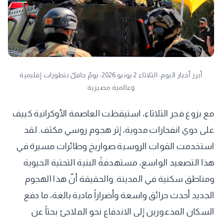
أبرز أخبار اليوم: الثلاثاء 2 يونيو 2026: يومٌ حافلٌ بتطورات إقليمية
وعالمية مصيرية
مع بزوغ فجر الثلاثاء، استيقظت العاصمة الأوكرانية كييف
على دوي انفجارات مدوية، إثر هجوم روسي مكثف. لقد
استخدمت القوات الروسية صواريخ وطائرات مسيرة في
هذا التصعيد الواسع، مستهدفةً البنية التحتية الحيوية
ومناطق سكنية في المدينة. والحقيقة أنّ هذا الهجوم
الجديد أحدث حرائق واسعة وأضراراً مادية بالغة، ما دفع
السكان المذعورين إلى الاندفاع نحو الملاجئ بحثاً عن