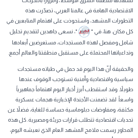
تشهدها منطقة الشرق الأوسط، ومروراً بالتحركات
الاقتصادية الهامة في عالمنا العربي، تصدّرت هذه
التطورات المشهد، واستحوذت على اهتمام المتابعين في
كل مكان. هنا، في "
"، نسعى جاهدين لتقديم تحليل
شامل ومفصل لهذه المستجدات، مستعرضين أبعادها
وتداعياتها المحتملة على مستقبل منطقتنا والعالم أجمع.
والحقيقة أنّ هذا اليوم قد حمل في طياته مستجدات
سياسية واقتصادية وأمنية تستوجب الوقوف عندها
طويلاً. وقد استقطب أبرز أخبار اليوم اهتماماً جماهيرياً
واسعاً. لقد تضمنت الأجندة الإخبارية هجمات عسكرية
مكثفة، ومفاوضات دبلوماسية حساسة للغاية، فضلاً عن
تحديات اقتصادية تتطلب قرارات جريئة ومصيرية. كل هذه
المحاور رسمت ملامح المشهد العام الذي نعيشه اليوم،