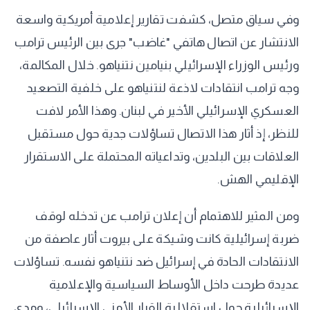
وفي سياق متصل، كشفت تقارير إعلامية أمريكية واسعة
الانتشار عن اتصال هاتفي "غاضب" جرى بين الرئيس ترامب
ورئيس الوزراء الإسرائيلي بنيامين نتنياهو. خلال المكالمة،
وجه ترامب انتقادات لاذعة لنتنياهو على خلفية التصعيد
العسكري الإسرائيلي الأخير في لبنان. وهذا الأمر لافت
للنظر، إذ أثار هذا الاتصال تساؤلات جدية حول مستقبل
العلاقات بين البلدين، وتداعياته المحتملة على الاستقرار
الإقليمي الهش.
ومن المثير للاهتمام أن إعلان ترامب عن تدخله لوقف
ضربة إسرائيلية كانت وشيكة على بيروت أثار عاصفة من
الانتقادات الحادة في إسرائيل ضد نتنياهو نفسه. تساؤلات
عديدة طرحت داخل الأوساط السياسية والإعلامية
الإسرائيلية حول استقلالية القرار الأمني الإسرائيلي، ومدى