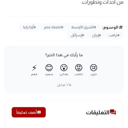
من أحداث وتطورات.
tag
الوسوم:
#الشرق الأوسط
#اقتصاد مصر
#أوكرانيا
#ترامب
#إيران
#إسرائيل
ما رأيك في هذا الخبر؟
⚡
😊
😮
😡
😢
حزين
غاضب
مفاجئ
سعيد
مهم
٦٦٥
تفاعل
forum
التعليقات
add_comment
أضف تعليقاً