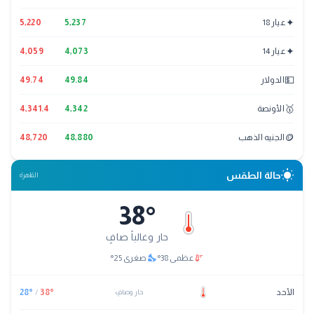
✦
عيار 18
5,237
5,220
✦
عيار 14
4,073
4,059
💵
الدولار
49.84
49.74
🥇
الأونصة
4,342
4,341.4
🪙
الجنيه الذهب
48,880
48,720
wb_sunny
حالة الطقس
القاهرة
38
°
حار وغالباً صافٍ
nights_stay
thermostat
عظمى
38
°
صغرى
25
°
الأحد
°
38
/
°
28
حار وصافٍ