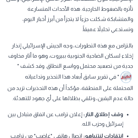
تأثره بالضغوط الخارجية. هذه الأحداث المتسارعة
والمتشابكة شكلت جزءاً لا يتجزأ من أبرز أخبار اليوم،
وتستدعي تحليلاً عميقاً.
بالتزامن مع هذه التطورات، وجه الجيش الإسرائيلي إنذار
إخلاء لسكان الضاحية الجنوبية ببيروت، وهو ما أثار مخاوف
جدية من تصعيد محتمل وواسع النطاق. وقد كشف "
" في تقرير سابق أبعاد هذا التحذير وتداعياته
المحتملة على المنطقة، مؤكداً أن هذه التحذيرات تزيد من
حالة عدم اليقين، وتلقي بظلالها على أي جهود للتهدئة.
وقف إطلاق النار:
إعلان ترامب عن اتفاق متبادل بين
إسرائيل وحزب الله.
انتقادات لنتنياهو:
اتصال هاتفي "غاضب" من ترامب