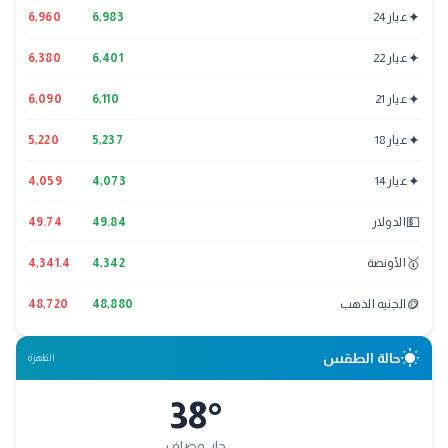
✦
عيار 24
6,983
6,960
✦
عيار 22
6,401
6,380
✦
عيار 21
6,110
6,090
✦
عيار 18
5,237
5,220
✦
عيار 14
4,073
4,059
💵
الدولار
49.84
49.74
🥇
الأونصة
4,342
4,341.4
🪙
الجنيه الذهب
48,880
48,720
wb_sunny
حالة الطقس
القاهرة
38
°
حار وصافٍ