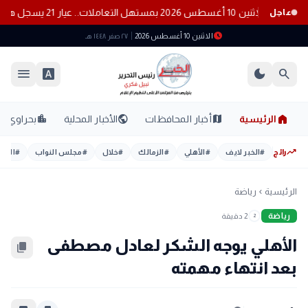
 بمستهل التعاملات.. عيار 21 يسجل هذا الرقم
عاجل
schedule
الاثنين 10 أغسطس 2026
٢٧ صفر ١٤٤٨ هـ
menu
font_download
dark_mode
search
home
location_city
public
map
الرئيسية
أخبار المحافظات
الأخبار المحلية
بحراوي
trending_up
رائج
#
الخبر لايف
#
الأهلي
#
الزمالك
#
خلال
#
مجلس النواب
#
اليوم
الرئيسية
رياضة
chevron_left
رياضة
2 دقيقة
2
الأهلي يوجه الشكر لعادل مصطفى
content_copy
بعد انتهاء مهمته