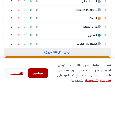
1
البنك الأهلي
0
0
0
0
0
1
سيراميكا كليوباترا
0
0
0
0
0
1
الجونة
0
0
0
0
0
1
غزل المحلة
0
0
0
0
0
1
المصري
0
0
0
0
0
1
المقاولون العرب
0
0
0
0
0
عرض الكل (20 فريق)
🐔
بورصة الدواجن
05:30 ص
نستخدم ملفات تعريف الارتباط (الكوكيز)
لتحسين تجربتك وتقديم محتوى مخصص.
موافق
التفاصيل
لحوم
بيض
كتاكيت
بط
search
bookmark
history
explore
home
باستمرارك في التصفح، فإنك توافق على
سياسة الخصوصية
الخاصة بنا.
الرئيسية
استكشف
قرأت
المحفوظات
بحث
الصنف
أعلى
أقل
▼
اللحم الابيض
59
-
arrow_back
في إنجاز تاريخي للمرأة العربية والقطرية.. الشيخة أسماء
التالي
آل ثاني تتسلق القمة الـ11 فوق 8 آلاف متر
■
اللحم الساسو
91
90