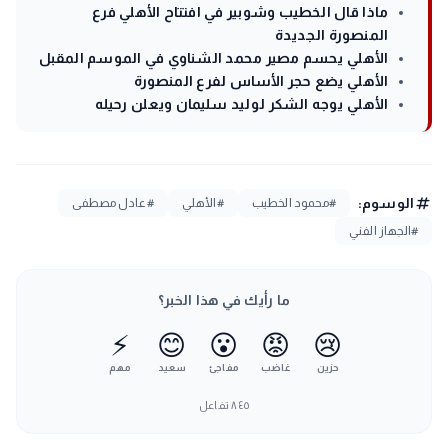
ماذا قال الخطيب وشوبير في افتتاح الأهلي فرع
المنصورة الجديدة
الأهلي يحسم مصير محمد الشناوي في الموسم المقبل
الأهلي يضع حجر الأساس لفرع المنصورة
الأهلي يوجه الشكر لوليد سليمان ويعلن رحيله
tag
الوسوم:
#محمود الخطيب
#الأهلي
#عادل مصطفى
#الجهاز الفني
ما رأيك في هذا الخبر؟
⚡
😊
😮
😡
😢
حزين
غاضب
مفاجئ
سعيد
مهم
٨٤٥
تفاعل