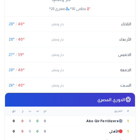
nights_stay
thermostat
عظمى
38
°
صغرى
28
°
الثلاثاء
°
40
/
°
28
حار وصافٍ
الأربعاء
°
40
/
°
28
حار وصافٍ
الخميس
°
39
/
°
27
حار وصافٍ
الجمعة
°
40
/
°
28
حار وصافٍ
السبت
°
40
/
°
26
حار وصافٍ
sports_soccer
الدوري المصري
#
الفريق
لع
ف
ت
خ
نق
0
0
0
0
0
Abo Qir Fertilizers
1
1
الأهلي
0
0
0
0
0