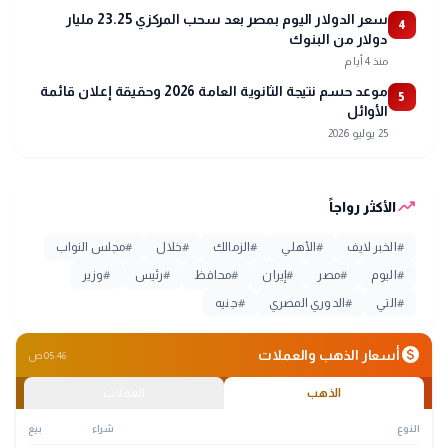
سعر الدولار اليوم بمصر بعد سحب المركزي 23.25 مليار
4
دولار من البنوك
منذ 4 أيام
موعد حسم نتيجة الثانوية العامة 2026 وحقيقة إعلان قائمة
5
الأوائل
25 يوليو 2026
trending_up
الأكثر رواجاً
#
الخبر لايف
#
الأهلي
#
الزمالك
#
خلال
#
مجلس النواب
#
اليوم
#
مصر
#
إيران
#
محافظ
#
رئيس
#
وزير
#
التي
#
الدوري المصري
#
جنيه
monetization_on
أسعار الذهب والعملات
05:46 ص
الذهب
العملات
النوع
شراء
بيع