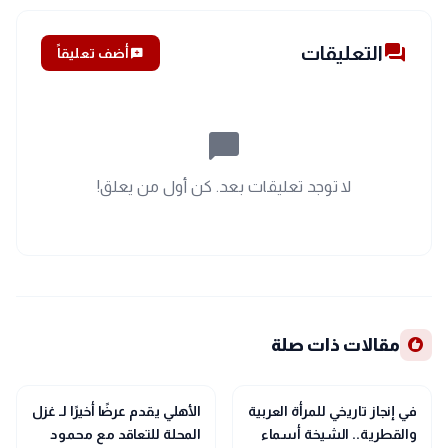
forum
التعليقات
add_comment
أضف تعليقاً
chat_bubble_outline
لا توجد تعليقات بعد. كن أول من يعلق!
recommend
مقالات ذات صلة
sports_soccer
sports_soccer
رياضة
رياضة
في إنجاز تاريخي للمرأة العربية
الأهلي يقدم عرضًا أخيرًا لـ غزل
والقطرية.. الشيخة أسماء
المحلة للتعاقد مع محمود