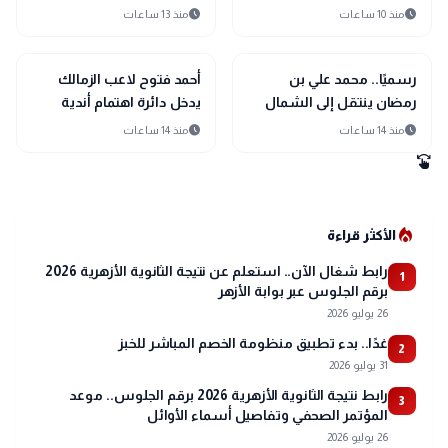
آل ثاني تتسلق القمة الـ11
صلاح
schedule
schedule
منذ 10 ساعات
منذ 13 ساعات
فوق 8 آلاف متر
sports_soccer
sports_soccer
رياضة
رياضة
رسميًا.. محمد علي بن
أحمد فتوح لاعب الزمالك
رمضان ينتقل إلى الشمال
يدخل دائرة اهتمام أندية
القطري
الدوري السعودي
schedule
schedule
منذ 14 ساعات
منذ 14 ساعات
swipe
local_fire_department
الأكثر قراءة
رابط شغال الآن.. استعلم عن نتيجة الثانوية الأزهرية 2026
1
برقم الجلوس عبر بوابة الأزهر
26 يوليو 2026
غدًا.. بدء تطبيق منظومة الخصم المباشر للخبز
2
31 يوليو 2026
رابط نتيجة الثانوية الأزهرية 2026 برقم الجلوس.. موعد
3
المؤتمر الصحفي وتفاصيل أسماء الأوائل
26 يوليو 2026