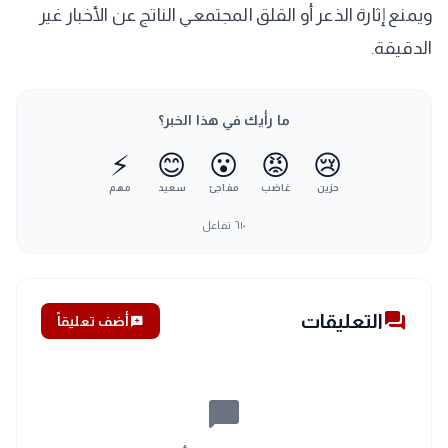
ويمنع إثارة الذعر أو القلق المجتمعي الناتج عن الأخبار غير
الدقيقة.
ما رأيك في هذا الخبر؟
⚡
😊
😮
😡
😢
حزين
غاضب
مفاجئ
سعيد
مهم
٦١٠
تفاعل
forum
التعليقات
add_comment
أضف تعليقاً
chat_bubble_outline