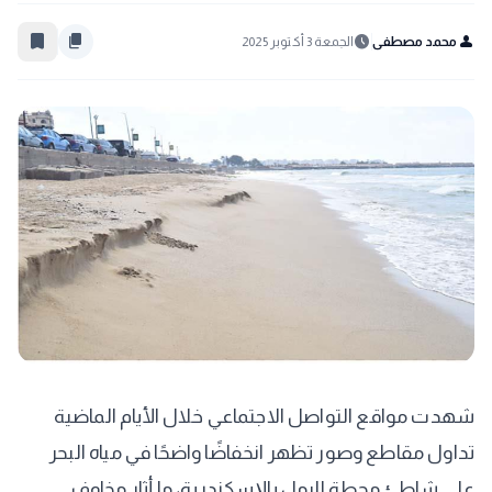
bookmark_border
content_copy
schedule
person
محمد مصطفى
الجمعة 3 أكتوبر 2025
شهدت مواقع التواصل الاجتماعي خلال الأيام الماضية
تداول مقاطع وصور تظهر انخفاضًا واضحًا في مياه البحر
على شاطئ محطة الرمل بالإسكندرية، ما أثار مخاوف