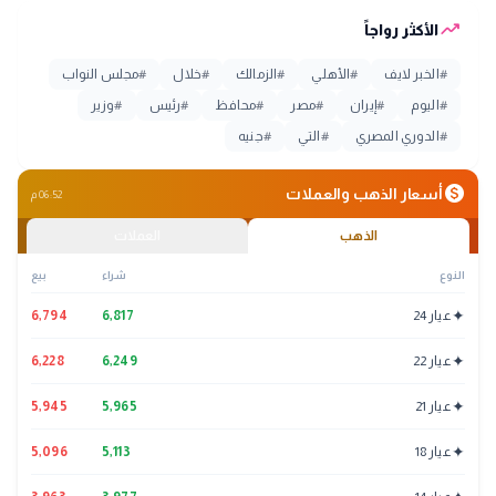
trending_up
الأكثر رواجاً
#
الخبر لايف
#
الأهلي
#
الزمالك
#
خلال
#
مجلس النواب
#
اليوم
#
إيران
#
مصر
#
محافظ
#
رئيس
#
وزير
#
الدوري المصري
#
التي
#
جنيه
monetization_on
أسعار الذهب والعملات
06:52 م
الذهب
العملات
النوع
شراء
بيع
✦
عيار 24
6,817
6,794
✦
عيار 22
6,249
6,228
✦
عيار 21
5,965
5,945
✦
عيار 18
5,113
5,096