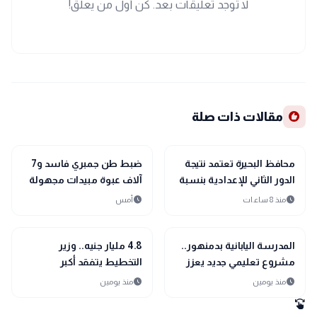
لا توجد تعليقات بعد. كن أول من يعلق!
recommend
مقالات ذات صلة
location_city
location_city
بحراوي
بحراوي
محافظ البحيرة تعتمد نتيجة
ضبط طن جمبري فاسد و7
الدور الثاني للإعدادية بنسبة
آلاف عبوة مبيدات مجهولة
نجاح 100%
المصدر بالبحيرة
schedule
schedule
منذ 8 ساعات
أمس
location_city
location_city
بحراوي
بحراوي
المدرسة اليابانية بدمنهور..
4.8 مليار جنيه.. وزير
مشروع تعليمي جديد يعزز
التخطيط يتفقد أكبر
مستقبل التعليم في البحيرة
المشروعات الصحية
schedule
schedule
منذ يومين
منذ يومين
والتعليمية بالبحيرة
swipe