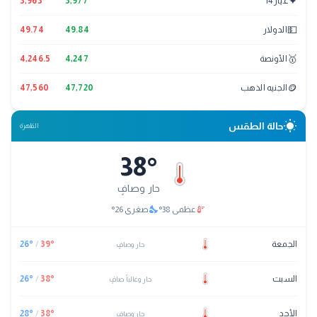
✦
عيار 14
3,977
3,963
💵
الدولار
49.84
49.74
🥇
الأونصة
4,247
4,246.5
🪙
الجنيه الذهب
47,720
47,560
wb_sunny
حالة الطقس
القاهرة
38
°
حار وصافٍ
nights_stay
thermostat
عظمى
38
°
صغرى
26
°
الجمعة
°
39
/
°
26
حار وصافٍ
السبت
°
38
/
°
26
حار وغالباً صافٍ
الأحد
°
38
/
°
28
حار وصافٍ