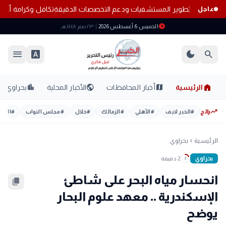
 الجديد.. خطة لتطوير المستشفيات ودعم التخصصات الدقيقة
تكافل وكرامة أغسطس 2026.. موعد الص
عاجل
schedule
الخميس 6 أغسطس 2026
٢٣ صفر ١٤٤٨ هـ
menu
font_download
dark_mode
search
home
location_city
public
map
الرئيسية
أخبار المحافظات
الأخبار المحلية
بحراوي
trending_up
رائج
#
الخبر لايف
#
الأهلي
#
الزمالك
#
خلال
#
مجلس النواب
#
اليوم
الرئيسية
بحراوي
chevron_left
بحراوي
2 دقيقة
2
انحسار مياه البحر على شاطئ
content_copy
الإسكندرية .. معهد علوم البحار
يوضح