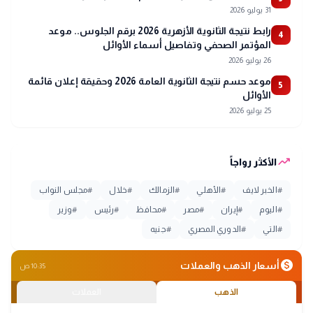
31 يوليو 2026
رابط نتيجة الثانوية الأزهرية 2026 برقم الجلوس.. موعد
4
المؤتمر الصحفي وتفاصيل أسماء الأوائل
26 يوليو 2026
موعد حسم نتيجة الثانوية العامة 2026 وحقيقة إعلان قائمة
5
الأوائل
25 يوليو 2026
trending_up
الأكثر رواجاً
#
الخبر لايف
#
الأهلي
#
الزمالك
#
خلال
#
مجلس النواب
#
اليوم
#
إيران
#
مصر
#
محافظ
#
رئيس
#
وزير
#
التي
#
الدوري المصري
#
جنيه
monetization_on
أسعار الذهب والعملات
10:35 ص
الذهب
العملات