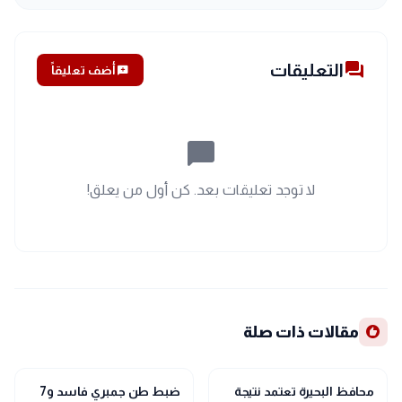
forum
التعليقات
add_comment
أضف تعليقاً
chat_bubble_outline
لا توجد تعليقات بعد. كن أول من يعلق!
recommend
مقالات ذات صلة
location_city
location_city
بحراوي
بحراوي
محافظ البحيرة تعتمد نتيجة
ضبط طن جمبري فاسد و7