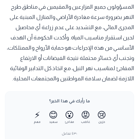
المسؤولون جميع المزارعين والمقيمين في مناطق طرح
النهر بضرورة سرعة مغادرة الأراضي والمنازل المبنية على
المجرى المائي، مع التشديد على عدم زراعة أي محاصيل
لحين استقرار مناسيب المياه. وأكدت الحكومة أن الهدف
الأساسي من هذه الإجراءات هو حماية الأرواح والممتلكات،
وتجنب أي خسائر محتملة نتيجة الفيضانات أو الارتفاع
المفاجئ لمناسيب نهر النيل، مع اتخاذ كل التدابير الوقائية
اللازمة لضمان سلامة المواطنين والمجتمعات المحلية.
ما رأيك في هذا الخبر؟
⚡
😊
😮
😡
😢
حزين
غاضب
مفاجئ
سعيد
مهم
٤٣٠
تفاعل