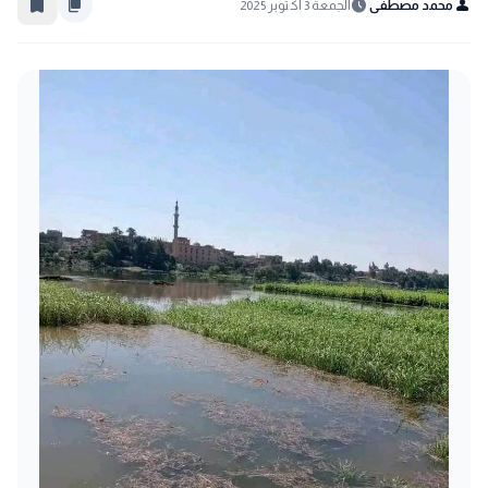
bookmark_border
content_copy
schedule
person
محمد مصطفى
الجمعة 3 أكتوبر 2025