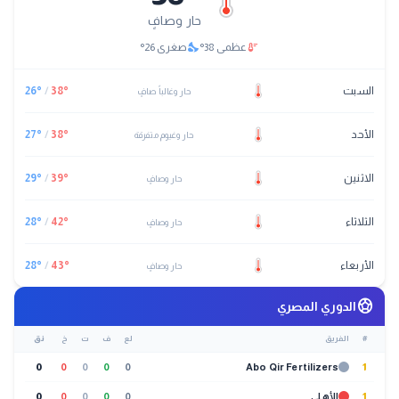
حار وصافٍ
nights_stay
thermostat
عظمى
38
°
صغرى
26
°
السبت
°
38
/
°
26
حار وغالباً صافٍ
الأحد
°
38
/
°
27
حار وغيوم متفرقة
الاثنين
°
39
/
°
29
حار وصافٍ
الثلاثاء
°
42
/
°
28
حار وصافٍ
الأربعاء
°
43
/
°
28
حار وصافٍ
sports_soccer
الدوري المصري
#
الفريق
لع
ف
ت
خ
نق
0
0
0
0
0
Abo Qir Fertilizers
1
1
الأهلي
0
0
0
0
0