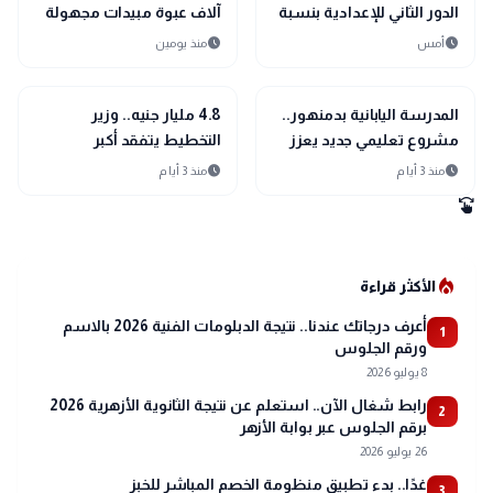
الدور الثاني للإعدادية بنسبة
آلاف عبوة مبيدات مجهولة
نجاح 100%
المصدر بالبحيرة
schedule
schedule
أمس
منذ يومين
location_city
location_city
بحراوي
بحراوي
المدرسة اليابانية بدمنهور..
4.8 مليار جنيه.. وزير
مشروع تعليمي جديد يعزز
التخطيط يتفقد أكبر
مستقبل التعليم في البحيرة
المشروعات الصحية
schedule
schedule
منذ 3 أيام
منذ 3 أيام
والتعليمية بالبحيرة
swipe
local_fire_department
الأكثر قراءة
أعرف درجاتك عندنا.. نتيجة الدبلومات الفنية 2026 بالاسم
1
ورقم الجلوس
8 يوليو 2026
رابط شغال الآن.. استعلم عن نتيجة الثانوية الأزهرية 2026
2
برقم الجلوس عبر بوابة الأزهر
26 يوليو 2026
غدًا.. بدء تطبيق منظومة الخصم المباشر للخبز
3