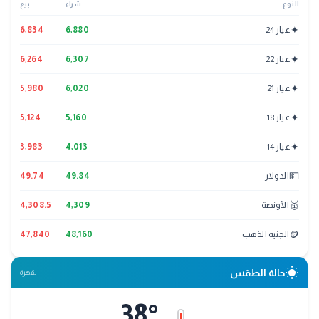
النوع
شراء
بيع
✦
عيار 24
6,880
6,834
✦
عيار 22
6,307
6,264
✦
عيار 21
6,020
5,980
✦
عيار 18
5,160
5,124
✦
عيار 14
4,013
3,983
💵
الدولار
49.84
49.74
🥇
الأونصة
4,309
4,308.5
🪙
الجنيه الذهب
48,160
47,840
wb_sunny
حالة الطقس
القاهرة
38
°