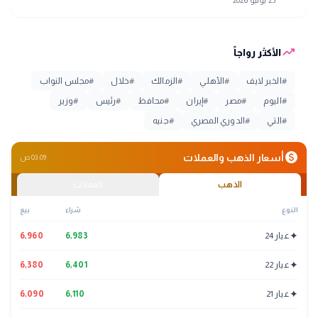
trending_up
الأكثر رواجاً
#
الخبر لايف
#
الأهلي
#
الزمالك
#
خلال
#
مجلس النواب
#
اليوم
#
مصر
#
إيران
#
محافظ
#
رئيس
#
وزير
#
التي
#
الدوري المصري
#
جنيه
monetization_on
أسعار الذهب والعملات
03:09 ص
الذهب
العملات
النوع
شراء
بيع
✦
عيار 24
6,983
6,960
✦
عيار 22
6,401
6,380
✦
عيار 21
6,110
6,090