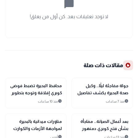
chat_bubble_outline
لا توجد تعليقات بعد. كن أول من يعلق!
recommend
مقالات ذات صلة
location_city
location_city
بحراوي
بحراوي
جولة مفاجئة ليلًا.. وكيل
محافظ البحيرة تضبط فوضى
صحة البحيرة يكشف تفاصيل
كوبري إفلاقة وتوجه بتطوير
جديدة بمستشفى إيتاي
كوبري المشاة بدمنهور
schedule
schedule
منذ 7 ساعات
منذ 10 ساعات
البارود
location_city
location_city
بحراوي
بحراوي
بعد أعمال الصيانة.. مفاجأة
مناورات ميدانية بالبحيرة
بشأن فتح كوبري دمنهور
لمواجهة الأزمات والكوارث
العلوي اليوم
schedule
schedule
منذ 13 ساعات
أمس