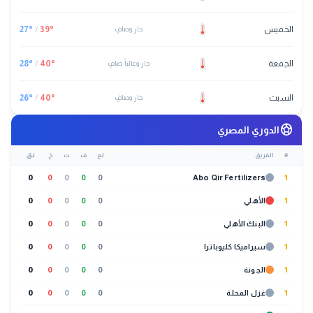
الخميس
°
39
/
°
27
حار وصافٍ
الجمعة
°
40
/
°
28
حار وغالباً صافٍ
السبت
°
40
/
°
26
حار وصافٍ
sports_soccer
الدوري المصري
#
الفريق
لع
ف
ت
خ
نق
0
0
0
0
0
Abo Qir Fertilizers
1
1
الأهلي
0
0
0
0
0
1
البنك الأهلي
0
0
0
0
0
1
سيراميكا كليوباترا
0
0
0
0
0
1
الجونة
0
0
0
0
0
1
غزل المحلة
0
0
0
0
0