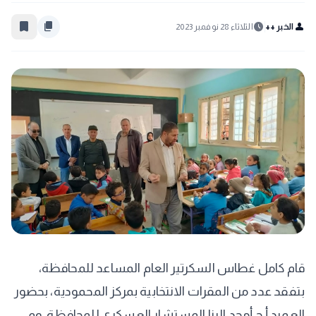
bookmark_border
content_copy
schedule
person
الخبر ++
الثلاثاء 28 نوفمبر 2023
قام كامل غطاس السكرتير العام المساعد للمحافظة،
بتفقد عدد من المقرات الانتخابية بمركز المحمودية، بحضور
العميد أ.ح أمجد البنا المستشار العسكري للمحافظة، وم.