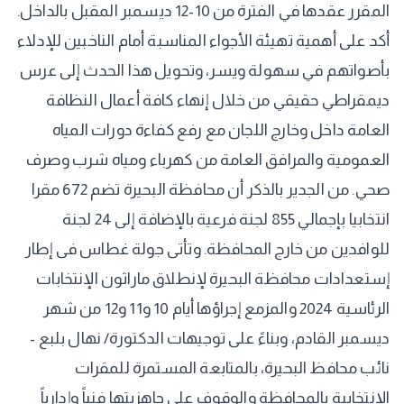
المقرر عقدها في الفترة من 10-12 ديسمبر المقبل بالداخل.
أكد على أهمية تهيئة الأجواء المناسبة أمام الناخبين للإدلاء
بأصواتهم في سهولة ويسر، وتحويل هذا الحدث إلى عرس
ديمقراطي حقيقي من خلال إنهاء كافة أعمال النظافة
العامة داخل وخارج اللجان مع رفع كفاءة دورات المياه
العمومية والمرافق العامة من كهرباء ومياه شرب وصرف
صحي. من الجدير بالذكر أن محافظة البحيرة تضم 672 مقرا
انتخابيا بإجمالي 855 لجنة فرعية بالإضافة إلى 24 لجنة
للوافدين من خارج المحافظة. وتأتى جولة غطاس فى إطار
إستعدادات محافظة البحيرة لإنطلاق ماراثون الإنتخابات
الرئاسية 2024 والمزمع إجراؤها أيام 10 و11 و12 من شهر
ديسمبر القادم، وبناءً على توجيهات الدكتورة/ نهال بلبع -
نائب محافظ البحيرة، بالمتابعة المستمرة للمقرات
الإنتخابية بالمحافظة والوقوف علي جاهزيتها فنياً وإدارياً