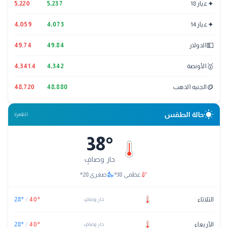
✦
عيار 18
5,237
5,220
✦
عيار 14
4,073
4,059
💵
الدولار
49.84
49.74
🥇
الأونصة
4,342
4,341.4
🪙
الجنيه الذهب
48,880
48,720
wb_sunny
حالة الطقس
القاهرة
38
°
حار وصافٍ
nights_stay
thermostat
عظمى
38
°
صغرى
28
°
الثلاثاء
°
40
/
°
28
حار وصافٍ
الأربعاء
°
40
/
°
28
حار وصافٍ