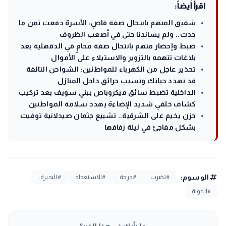
اقرأ أيضاً:
شقيق المتهم بانتحال صفة قاضٍ: الأسرة دفعت ثمن ما
حدث.. ولم يساندنا حتى في أصعب الظروف
ضبط وإحضار متهم بانتحال صفة محامٍ في الدقهلية بعد
بلاغات تتهمه بالتزوير والاستيلاء على الأموال
تحذير عاجل من الكهرباء للمواطنين: الشواحن التالفة
قد تهدد حياتك وتسبب حرائق داخل المنازل
الداخلية تضبط سائق ميكروباص ببني سويف بعد تركيب
كشاف خلفي شديد الإضاءة يهدد سلامة المواطنين
حزن يخيم على الشرقية.. تشييع جثمان صيدلانية توفيت
بشكل مفاجئ في ليلة زفافها
tag
الوسوم:
#تضرب
#درجة
#الاستعداد
#البحيرة،
#الجوية