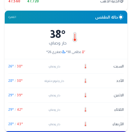
🪙
الجنيه الذهب
47,720
47,560
wb_sunny
حالة الطقس
القاهرة
38
°
حار وصافٍ
nights_stay
thermostat
عظمى
38
°
صغرى
26
°
السبت
°
38
/
°
26
حار وصافٍ
الأحد
°
38
/
°
28
حار وغيوم متفرقة
الاثنين
°
39
/
°
29
حار وصافٍ
الثلاثاء
°
42
/
°
29
حار وصافٍ
الأربعاء
°
43
/
°
28
حار وصافٍ