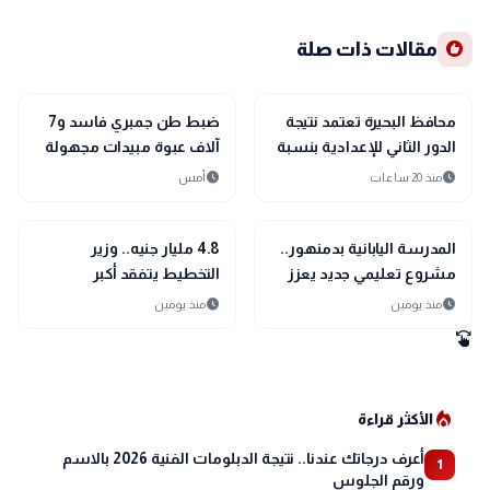
recommend
مقالات ذات صلة
location_city
location_city
بحراوي
بحراوي
محافظ البحيرة تعتمد نتيجة
ضبط طن جمبري فاسد و7
الدور الثاني للإعدادية بنسبة
آلاف عبوة مبيدات مجهولة
نجاح 100%
المصدر بالبحيرة
schedule
schedule
منذ 20 ساعات
أمس
location_city
location_city
بحراوي
بحراوي
المدرسة اليابانية بدمنهور..
4.8 مليار جنيه.. وزير
مشروع تعليمي جديد يعزز
التخطيط يتفقد أكبر
مستقبل التعليم في البحيرة
المشروعات الصحية
schedule
schedule
منذ يومين
منذ يومين
والتعليمية بالبحيرة
swipe
local_fire_department
الأكثر قراءة
أعرف درجاتك عندنا.. نتيجة الدبلومات الفنية 2026 بالاسم
1
ورقم الجلوس