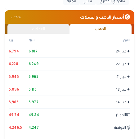
#
الدوري المصري
#
التي
#
جنيه
monetization_on
أسعار الذهب والعملات
07:06 ص
الذهب
العملات
النوع
شراء
بيع
✦
عيار 24
6,817
6,794
✦
عيار 22
6,249
6,228
✦
عيار 21
5,965
5,945
✦
عيار 18
5,113
5,096
✦
عيار 14
3,977
3,963
💵
الدولار
49.84
49.74
🥇
الأونصة
4,247
4,246.5