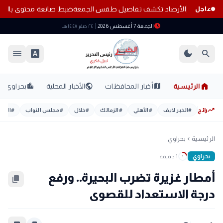
ب هذه المناطق.. الأرصاد تكشف تفاصيل طقس الجمعة
ضبط صانعة محتوى بالإ
عاجل
schedule
الجمعة 7 أغسطس 2026
٢٤ صفر ١٤٤٨ هـ
menu
font_download
dark_mode
search
home
location_city
public
map
الرئيسية
أخبار المحافظات
الأخبار المحلية
بحراوي
trending_up
رائج
#
الخبر لايف
#
الأهلي
#
الزمالك
#
خلال
#
مجلس النواب
#
اليوم
الرئيسية
بحراوي
chevron_left
بحراوي
1 دقيقة
1
أمطار غزيرة تضرب البحيرة.. ورفع
content_copy
درجة الاستعداد للقصوى