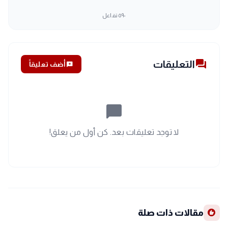
٥٩٠
تفاعل
forum
التعليقات
add_comment
أضف تعليقاً
chat_bubble_outline
لا توجد تعليقات بعد. كن أول من يعلق!
recommend
مقالات ذات صلة