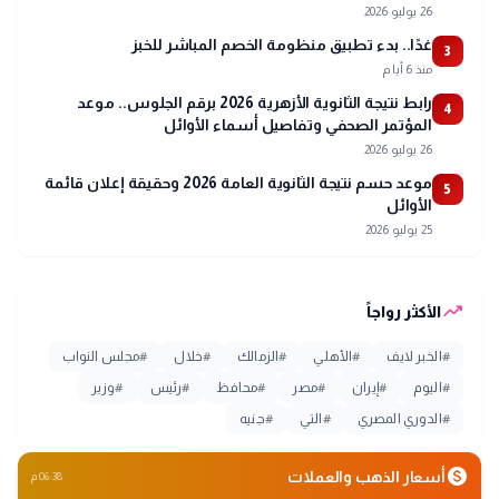
26 يوليو 2026
غدًا.. بدء تطبيق منظومة الخصم المباشر للخبز
3
منذ 6 أيام
رابط نتيجة الثانوية الأزهرية 2026 برقم الجلوس.. موعد
4
المؤتمر الصحفي وتفاصيل أسماء الأوائل
26 يوليو 2026
موعد حسم نتيجة الثانوية العامة 2026 وحقيقة إعلان قائمة
5
الأوائل
25 يوليو 2026
trending_up
الأكثر رواجاً
#
الخبر لايف
#
الأهلي
#
الزمالك
#
خلال
#
مجلس النواب
#
اليوم
#
إيران
#
مصر
#
محافظ
#
رئيس
#
وزير
#
الدوري المصري
#
التي
#
جنيه
monetization_on
أسعار الذهب والعملات
06:38 م