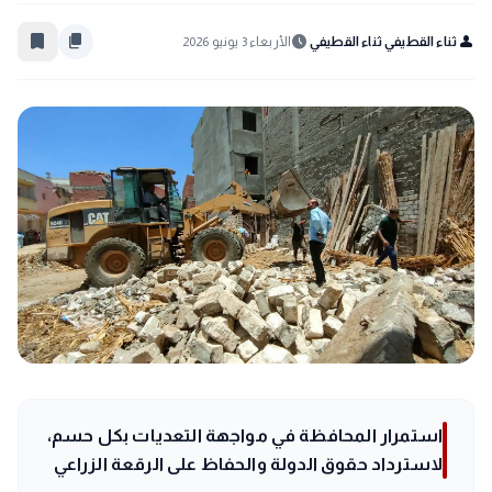
bookmark_border
content_copy
schedule
person
ثناء القطيفي ثناء القطيفي
الأربعاء 3 يونيو 2026
استمرار المحافظة في مواجهة التعديات بكل حسم،
لاسترداد حقوق الدولة والحفاظ على الرقعة الزراعي