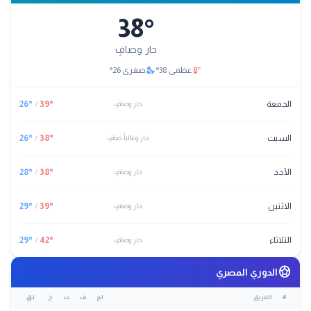
38
°
حار وصافٍ
nights_stay
thermostat
عظمى
38
°
صغرى
26
°
الجمعة
°
39
/
°
26
حار وصافٍ
السبت
°
38
/
°
26
حار وغالباً صافٍ
الأحد
°
38
/
°
28
حار وصافٍ
الاثنين
°
39
/
°
29
حار وصافٍ
الثلاثاء
°
42
/
°
29
حار وصافٍ
sports_soccer
الدوري المصري
#
الفريق
لع
ف
ت
خ
نق