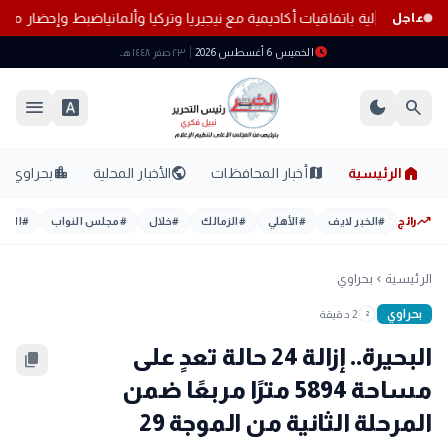
اكاتها الدولية باتفاقيات أكاديمية مع نيجيريا وتركيا وألمانيا
ضبط وإحضار متهم
عاجل
schedule
الخميس 6 أغسطس 2026
٢٣ صفر ١٤٤٨ هـ
menu
font_download
dark_mode
search
home
location_city
public
map
الرئيسية
أخبار المحافظات
الأخبار المحلية
بحراوي
trending_up
رائج
#
الخبر لايف
#
الأهلي
#
الزمالك
#
خلال
#
مجلس النواب
#
اليوم
الرئيسية
بحراوي
chevron_left
بحراوي
2 دقيقة
2
البحيرة.. إزالة 24 حالة تعدٍ على
content_copy
مساحة 5894 مترًا مربعًا ضمن
المرحلة الثانية من الموجة 29