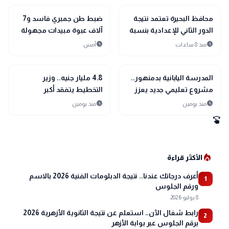
location_city
location_city
بحراوي
بحراوي
محافظ البحيرة تعتمد نتيجة
ضبط طن جمبري فاسد و7
الدور الثاني للإعدادية بنسبة
آلاف عبوة مبيدات مجهولة
نجاح 100%
المصدر بالبحيرة
schedule
schedule
منذ 8 ساعات
أمس
location_city
location_city
بحراوي
بحراوي
المدرسة اليابانية بدمنهور..
4.8 مليار جنيه.. وزير
مشروع تعليمي جديد يعزز
التخطيط يتفقد أكبر
مستقبل التعليم في البحيرة
المشروعات الصحية
schedule
schedule
منذ يومين
منذ يومين
والتعليمية بالبحيرة
swipe
local_fire_department
الأكثر قراءة
أعرف درجاتك عندنا.. نتيجة الدبلومات الفنية 2026 بالاسم
1
ورقم الجلوس
8 يوليو 2026
رابط شغال الآن.. استعلم عن نتيجة الثانوية الأزهرية 2026
2
برقم الجلوس عبر بوابة الأزهر