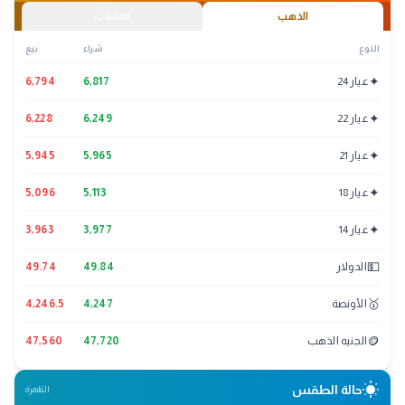
الذهب
العملات
النوع
شراء
بيع
✦
عيار 24
6,817
6,794
✦
عيار 22
6,249
6,228
✦
عيار 21
5,965
5,945
✦
عيار 18
5,113
5,096
✦
عيار 14
3,977
3,963
💵
الدولار
49.84
49.74
🥇
الأونصة
4,247
4,246.5
🪙
الجنيه الذهب
47,720
47,560
wb_sunny
حالة الطقس
القاهرة