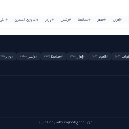
#
إيران
#
مصر
#
محافظ
#
رئيس
#
وزير
#
الدوري المصري
#
التي
نواب
#
اليوم
#
إيران
#
محافظ
#
رئيس
#
وزير
(339)
(344)
(368)
(396)
(450)
(460)
عن الموقع
الخصوصية
الشروط
اتصل بنا