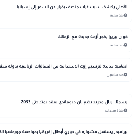
sports_soccer
رياضة
الأهلي يكشف سبب غياب منصف بقرار عن السفر إلى إسبانيا
schedule
منذ ساعة
sports_soccer
رياضة
خوان بيزيرا يفجر أزمة جديدة مع الزمالك
schedule
منذ ساعة
sports_soccer
رياضة
اتفاقية جديدة لترسيخ إرث الاستدامة في الفعاليات الرياضية بدولة قطر
schedule
منذ ساعتين
sports_soccer
رياضة
رسميًا.. ريال مدريد يضم يان ديوماندي بعقد يمتد حتى 2033
schedule
منذ 3 ساعات
sports_soccer
رياضة
بيراميدز يستهل مشواره في دوري أبطال إفريقيا بمواجهة جورماهيا الكيني 