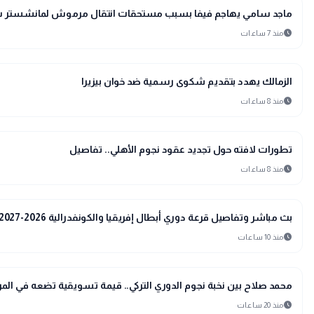
sports_soccer
رياضة
ماجد سامي يهاجم فيفا بسبب مستحقات انتقال مرموش لمانشستر 
schedule
منذ 7 ساعات
sports_soccer
رياضة
الزمالك يهدد بتقديم شكوى رسمية ضد خوان بيزيرا
schedule
منذ 8 ساعات
sports_soccer
رياضة
تطورات لافته حول تجديد عقود نجوم الأهلي.. تفاصيل
schedule
منذ 8 ساعات
sports_soccer
رياضة
بث مباشر وتفاصيل قرعة دوري أبطال إفريقيا والكونفدرالية 2026-2027.. موعد الفعاليات ومواجهات الأندية المصرية
schedule
منذ 10 ساعات
sports_soccer
رياضة
محمد صلاح بين نخبة نجوم الدوري التركي.. قيمة تسويقية تضعه في المرك
schedule
منذ 20 ساعات