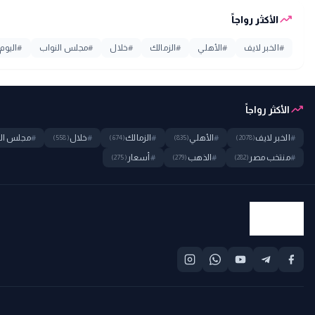
trending_up
الأكثر رواجاً
#
الخبر لايف
#
الأهلي
#
الزمالك
#
خلال
#
مجلس النواب
#
اليوم
trending_up
الأكثر رواجاً
#
الخبر لايف
#
الأهلي
#
الزمالك
#
خلال
#
مجلس ال
(558)
(674)
(835)
(2078)
#
منتخب مصر
#
الذهب
#
أسعار
(275)
(279)
(282)