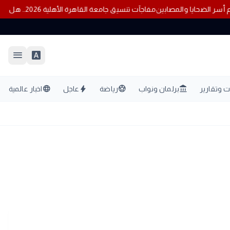
مفاجآت تنسيق جامعة القاهرة الأهلية 2026.. هل ترتفع درجات القبول؟
menu
font_download
language
bolt
sports_soccer
account_balance
 وتقارير
برلمان ونواب
رياضة
عاجل
اخبار عالمية