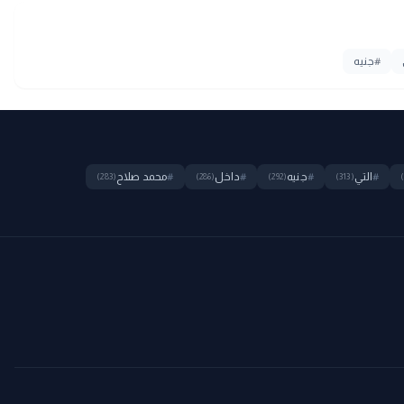
#
جنيه
#
التي
#
جنيه
#
داخل
#
محمد صلاح
(283)
(286)
(292)
(313)