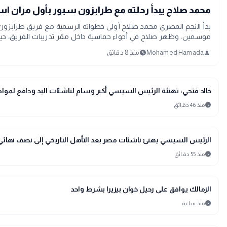
محمد صلاح يبدأ رحلته مع طرابزون سبور بأول مران استع
بدأ النجم المصري محمد صلاح أولى خطواته الرسمية مع فريق طرابزون سبو
موسمين. وظهر صلاح في أجواء حماسية داخل مقر تدريبات الفريق، حيث خ
schedule
person
Mohamed Hamada
منذ 8 دقائق
sports_soccer
رياضة
خالد فتحي: تهنئة الرئيس السيسي أكبر وسام لناشئات اليد ودافع لمواصل
schedule
منذ 46 دقائق
sports_soccer
رياضة
الرئيس السيسي يهنئ ناشئات مصر بعد التأهل التاريخي إلى نصف نهائي 
schedule
منذ 55 دقائق
sports_soccer
رياضة
الزمالك يوافق على رحيل خوان بيزيرا بشرط واحد
schedule
منذ ساعة