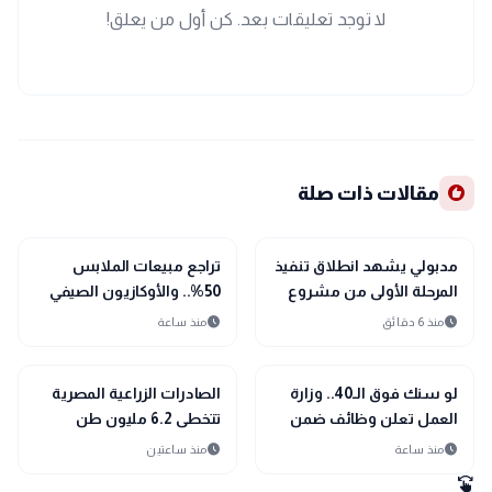
لا توجد تعليقات بعد. كن أول من يعلق!
recommend
مقالات ذات صلة
public
public
الأخبار المحلية
الأخبار المحلية
مدبولي يشهد انطلاق تنفيذ
تراجع مبيعات الملابس
المرحلة الأولى من مشروع
50%.. والأوكازيون الصيفي
«علم الروم» بمطروح
ينعش الأسواق
schedule
schedule
منذ 6 دقائق
منذ ساعة
public
public
الأخبار المحلية
الأخبار المحلية
لو سنك فوق الـ40.. وزارة
الصادرات الزراعية المصرية
العمل تعلن وظائف ضمن
تتخطى 6.2 مليون طن
مبادرة «شغلني»
وتفتح اسواق عالمية جديدة
schedule
schedule
منذ ساعة
منذ ساعتين
swipe