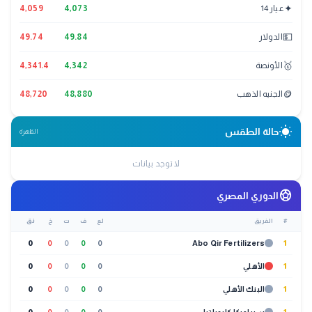
✦
عيار 14
4,073
4,059
💵
الدولار
49.84
49.74
🥇
الأونصة
4,342
4,341.4
🪙
الجنيه الذهب
48,880
48,720
wb_sunny
حالة الطقس
القاهرة
لا توجد بيانات
sports_soccer
الدوري المصري
#
الفريق
لع
ف
ت
خ
نق
0
0
0
0
0
Abo Qir Fertilizers
1
1
الأهلي
0
0
0
0
0
1
البنك الأهلي
0
0
0
0
0