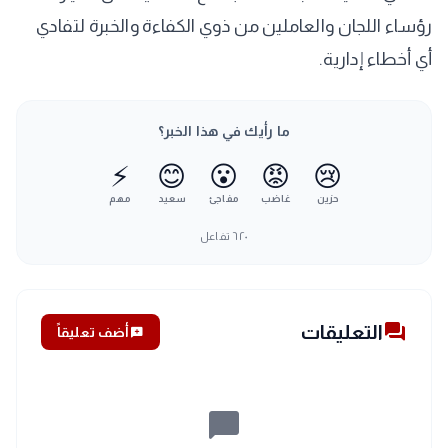
رؤساء اللجان والعاملين من ذوي الكفاءة والخبرة لتفادي
أي أخطاء إدارية.
ما رأيك في هذا الخبر؟
⚡
😊
😮
😡
😢
حزين
غاضب
مفاجئ
سعيد
مهم
٦٢٠
تفاعل
forum
التعليقات
add_comment
أضف تعليقاً
chat_bubble_outline