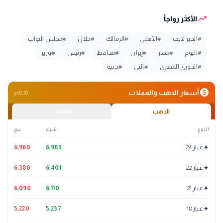
trending_up
الأكثر رواجاً
#
الخبر لايف
#
الأهلي
#
الزمالك
#
خلال
#
مجلس النواب
#
اليوم
#
مصر
#
إيران
#
محافظ
#
رئيس
#
وزير
#
الدوري المصري
#
التي
#
جنيه
monetization_on
أسعار الذهب والعملات
02:20 م
الذهب
العملات
النوع
شراء
بيع
✦
عيار 24
6,983
6,960
✦
عيار 22
6,401
6,380
✦
عيار 21
6,110
6,090
✦
عيار 18
5,237
5,220