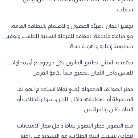
شملت:
​تجهيز اللجان: تهيئة الفصول والاهتمام بالنظافة العامة،
مع مراعاة ملاءمة المقاعد للمرحلة السنية للطلاب وتوفير
منظومة إضاءة وتهوية جيدة.
​مكافحة الغش: تطبيق القانون بكل حزم ومنع أي محاولات
للغش داخل اللجان لتحقيق مبدأ تكافؤ الفرص.
​حظر الهواتف المحمولة: يُمنع تمامًا استخدام الهواتف
المحمولة أو اصطحابها داخل اللجان، سواء للطلاب أو
الملاحظين والمراقبين.
​منع التصوير: حظر التصوير تمامًا داخل مقار الامتحانات
لتفادي تشتيت انتباه الطلاب، مع التشديد على اختيار