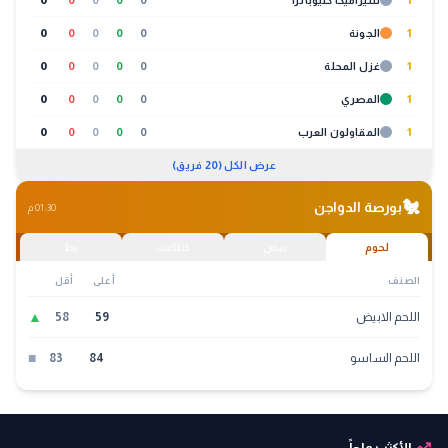
1
سيراميكا كليوباترا
0
0
0
0
0
1
الجونة
0
0
0
0
0
1
غزل المحلة
0
0
0
0
0
1
المصري
0
0
0
0
0
1
المقاولون العرب
0
0
0
0
0
عرض الكل (20 فريق)
🐔
بورصة الدواجن
01:30 م
لحوم
بيض
كتاكيت
بط
الصنف
أعلى
أقل
▲
اللحم الابيض
59
58
■
اللحم الساسو
84
83