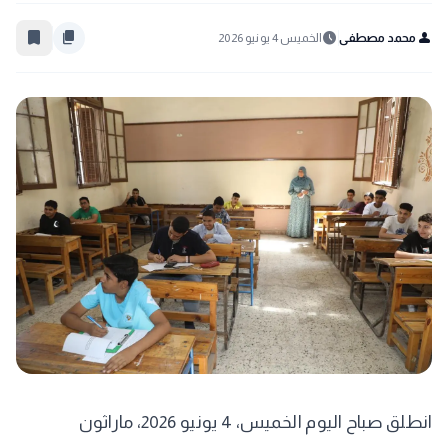
bookmark_border
content_copy
schedule
person
محمد مصطفى
الخميس 4 يونيو 2026
​انطلق صباح اليوم الخميس، 4 يونيو 2026، ماراثون