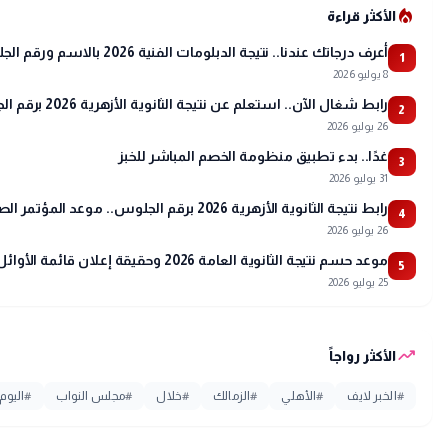
local_fire_department
الأكثر قراءة
أعرف درجاتك عندنا.. نتيجة الدبلومات الفنية 2026 بالاسم ورقم الجلوس
1
8 يوليو 2026
رابط شغال الآن.. استعلم عن نتيجة الثانوية الأزهرية 2026 برقم الجلوس عبر بوابة الأزهر
2
26 يوليو 2026
غدًا.. بدء تطبيق منظومة الخصم المباشر للخبز
3
31 يوليو 2026
رابط نتيجة الثانوية الأزهرية 2026 برقم الجلوس.. موعد المؤتمر الصحفي وتفاصيل أسماء الأوائل
4
26 يوليو 2026
موعد حسم نتيجة الثانوية العامة 2026 وحقيقة إعلان قائمة الأوائل
5
25 يوليو 2026
trending_up
الأكثر رواجاً
#
الخبر لايف
#
الأهلي
#
الزمالك
#
خلال
#
مجلس النواب
#
اليوم