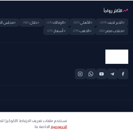
trending_up
الأكثر رواجاً
#
الخبر لايف
#
الأهلي
#
الزمالك
#
خلال
#
مجلس الن
(560)
(676)
(837)
(2078)
#
منتخب مصر
#
الذهب
#
أسعار
(275)
(279)
(282)
explore
home
نستخدم ملفات تعريف الارتباط (الكوكيز) 
الخصوصية
الخاصة بنا.
الرئيسية
استكشف