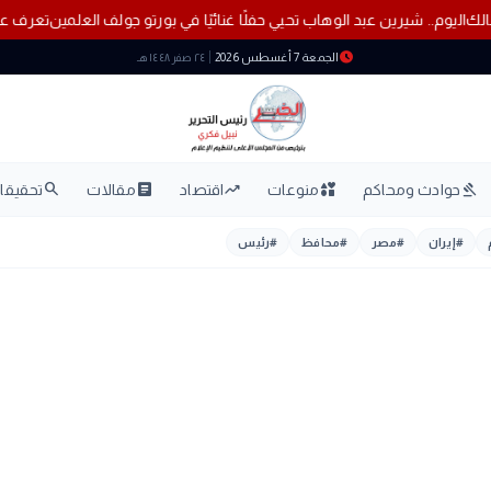
لزمالك
اليوم.. شيرين عبد الوهاب تحيي حفلًا غنائيًا في بورتو جولف العلمين
تعرف
schedule
الجمعة 7 أغسطس 2026
٢٤ صفر ١٤٤٨ هـ
search
article
trending_up
interests
gavel
حوادث ومحاكم
منوعات
اقتصاد
مقالات
تحقيقات
#
إيران
#
مصر
#
محافظ
#
رئيس