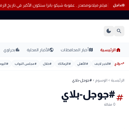
سف الشريف في فيلم ميلانو
مصدر.. عقوبة شيكو بانزا ستكون الأكبر في تاريخ ا
عاجل
dark_mode
search
home
location_city
public
map
الرئيسية
أخبار المحافظات
الأخبار المحلية
بحراوي
trending_up
رائج
#
الخبر لايف
#
الأهلي
#
الزمالك
#
خلال
#
مجلس النواب
#
اليوم
الرئيسية
الوسوم
#جوجل-بلاي
chevron_left
chevron_left
#جوجل-بلاي
tag
0 مقالة