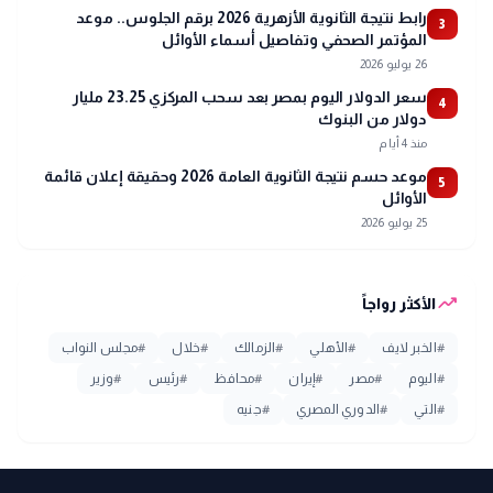
رابط نتيجة الثانوية الأزهرية 2026 برقم الجلوس.. موعد
3
المؤتمر الصحفي وتفاصيل أسماء الأوائل
26 يوليو 2026
سعر الدولار اليوم بمصر بعد سحب المركزي 23.25 مليار
4
دولار من البنوك
منذ 4 أيام
موعد حسم نتيجة الثانوية العامة 2026 وحقيقة إعلان قائمة
5
الأوائل
25 يوليو 2026
trending_up
الأكثر رواجاً
#
الخبر لايف
#
الأهلي
#
الزمالك
#
خلال
#
مجلس النواب
#
اليوم
#
مصر
#
إيران
#
محافظ
#
رئيس
#
وزير
#
التي
#
الدوري المصري
#
جنيه