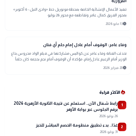
المرورية
تنفيذ الأعمال الإنشائية الخاصة بمحطة مونوريل خط «وادى النيل - 6 أكتوبر»
بمحور الفريق كمال عامر وتقاطعه مع محور 26 يوليو
schedule
13 مايو 2026
interests
منوعات
وفاء عامر: الوقوف أمام عادل إمام حلم أي فنان
تحدثت الفنانة وفاء عامر عن كواليس مشاركتها في فيلم الواد محروس بتاع
الوزير أمام الزعيم عادل إمام، مؤكدة أن الوقوف أمام نجم بحجمه كان حلماً
لأي فنانة ف
schedule
20 فبراير 2026
local_fire_department
الأكثر قراءة
رابط شغال الآن.. استعلم عن نتيجة الثانوية الأزهرية 2026
1
برقم الجلوس عبر بوابة الأزهر
26 يوليو 2026
غدًا.. بدء تطبيق منظومة الخصم المباشر للخبز
2
31 يوليو 2026