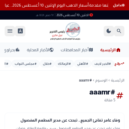
أسعار الذهب اليوم الإثنين 10 أغسطس 2026.. عيار 21 عند 6125 جنيهًا
عاجل
schedule
الاثنين 10 أغسطس 2026
٢٧ صفر ١٤٤٨ هـ
menu
font_download
dark_mode
search
home
location_city
public
map
الرئيسية
أخبار المحافظات
الأخبار المحلية
بحراوي
trending_up
رائج
#
الخبر لايف
#
الأهلي
#
الزمالك
#
خلال
#
مجلس النواب
#
اليوم
الرئيسية
الوسوم
#aaamr
chevron_left
chevron_left
#aaamr
tag
5 مقالة
interests
منوعات
وفاء عامر تفاجئ الجميع.. تبحث عن مدير المطعم المفصول
وفاء عامر تبحث عن مدير المطعم المفصول بسبب واقعة الصلاة، وتعلن