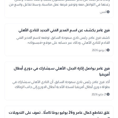
رغبتها في التواصل معه وتوفير فرصة عمل مناسبة، وسط تفاعل واسع من
الجمهور
schedule
أمس
sports_soccer
رياضة
فرج عامر يكشف عن اسم المدير الفني الجديد للنادي الأهلي
كشف فرج عامر، رئيس نادي سموحة السابق، توقعه لاسم المدير الفني
القادم للنادي الأهلي، وذلك عبر حسابه على موقع «فيسبوك».
schedule
3 يونيو 2026
sports_soccer
رياضة
فرج عامر يواصل إثارة الجدل: الأهلي سيشارك في دوري أبطال
أفريقيا
أكد فرج عامر، رئيس نادي سموحة السابق، أن النادي الأهلي سيشارك في
بطولة دوري أبطال أفريقيا لنسخة الأندية أبطال الدوري إلى جانب الزمالك
وبيراميدز، مشيرًا إلى أن مشاركة الأهلي قد لا تتأثر بترتيبه في جدول الدوري
schedule
21 مايو 2026
المصري.
public
الأخبار المحلية
غلق تقاطع كمال عامر و26 يوليو يومًا كاملًا.. تعرف على التحويلات