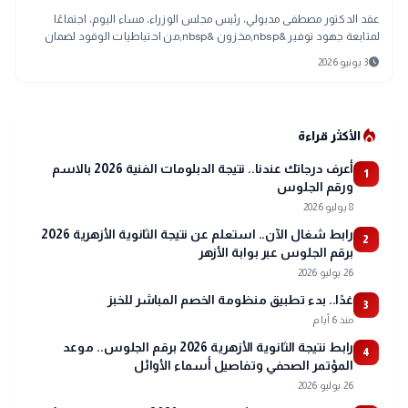
عقد الدكتور مصطفى مدبولي، رئيس مجلس الوزراء، مساء اليوم، اجتماعًا
لمتابعة جهود توفير &nbsp;مخزون &nbsp;من احتياطيات الوقود لضمان
&nbsp;استدامة تأمين ا
schedule
3 يونيو 2026
local_fire_department
الأكثر قراءة
أعرف درجاتك عندنا.. نتيجة الدبلومات الفنية 2026 بالاسم
1
ورقم الجلوس
8 يوليو 2026
رابط شغال الآن.. استعلم عن نتيجة الثانوية الأزهرية 2026
2
برقم الجلوس عبر بوابة الأزهر
26 يوليو 2026
غدًا.. بدء تطبيق منظومة الخصم المباشر للخبز
3
منذ 6 أيام
رابط نتيجة الثانوية الأزهرية 2026 برقم الجلوس.. موعد
4
المؤتمر الصحفي وتفاصيل أسماء الأوائل
26 يوليو 2026