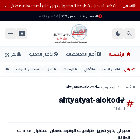
 إجراءات مشددة ضد تسجيل خطوط المحمول دون علم أصحابها
مصطفى بكري يطلق تحذيرًا عاج
عاجل
schedule
الخميس 6 أغسطس 2026
٢٣ صفر ١٤٤٨ هـ
menu
font_download
dark_mode
search
home
location_city
public
map
الرئيسية
أخبار المحافظات
الأخبار المحلية
بحراوي
trending_up
رائج
#
الخبر لايف
#
الأهلي
#
الزمالك
#
خلال
#
مجلس النواب
#
اليوم
الرئيسية
الوسوم
#ahtyatyat-alokod
chevron_left
chevron_left
#ahtyatyat-alokod
tag
1 مقالة
public
الأخبار المحلية
مدبولي يتابع تعزيز احتياطيات الوقود لضمان استقرار إمدادات
الطاقة