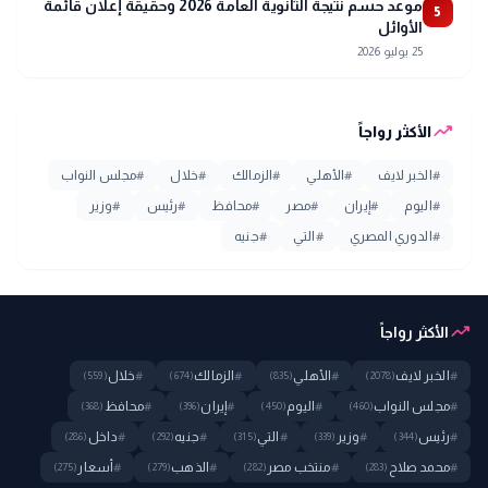
موعد حسم نتيجة الثانوية العامة 2026 وحقيقة إعلان قائمة
5
الأوائل
25 يوليو 2026
trending_up
الأكثر رواجاً
#
الخبر لايف
#
الأهلي
#
الزمالك
#
خلال
#
مجلس النواب
#
اليوم
#
إيران
#
مصر
#
محافظ
#
رئيس
#
وزير
#
الدوري المصري
#
التي
#
جنيه
trending_up
الأكثر رواجاً
#
الخبر لايف
#
الأهلي
#
الزمالك
#
خلال
(559)
(674)
(835)
(2078)
#
مجلس النواب
#
اليوم
#
إيران
#
محافظ
(368)
(396)
(450)
(460)
#
رئيس
#
وزير
#
التي
#
جنيه
#
داخل
(286)
(292)
(315)
(339)
(344)
#
محمد صلاح
#
منتخب مصر
#
الذهب
#
أسعار
(275)
(279)
(282)
(283)