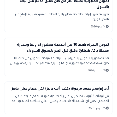
map
تموين القليوبية يضبط أكثر من طن دقيق مدعم قبل بيعه
بالسوق
تحرير 34 تقرير إثبات حالة ضد مخابز بلدية لمخالفات متنوعة، بينها إنتاج خبز
ناقص الوزن
schedule
14 مايو 2026
location_city
بحراوي
تموين البحيرة: ضبط 10 طن أسمدة محظور تداولها وسيارة
محملة بـ 72 شيكارة دقيق قبل البيع بالسوق السوداء
تمكنت مديرية التموين بالبحيرة بالإشتراك مع مباحث التموين من ضبط 10
طن أسمدة مدعمة ومحظور تداولها وسيارة محملة بـ 72 شيكارة دقيق قبل
البيع بالسوق السود
schedule
30 مارس 2026
article
مقالات
أ.د. إبراهيم محمد مرجونة يكتب: أنت جاهز؟ لكن عصام مش جاهز!
في أوقات كثيرة، لا تحتاج إلى تقارير اقتصادية طويلة لتفهم ما يحدث في
المجتمع؛ يكفي أن تشاهد الإعلانات. فالإعلان – على بساطته الظاهرة – قد
يكشف أحيانًا
schedule
15 مارس 2026