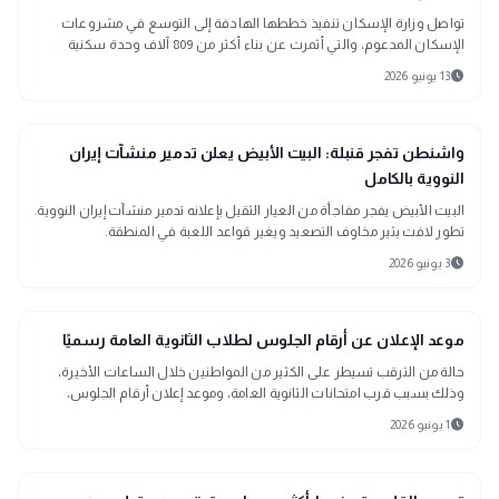
تواصل وزارة الإسكان تنفيذ خططها الهادفة إلى التوسع في مشروعات
الإسكان المدعوم، والتي أثمرت عن بناء أكثر من 809 آلاف وحدة سكنية
schedule
13 يونيو 2026
bolt
عاجل
واشنطن تفجر قنبلة: البيت الأبيض يعلن تدمير منشآت إيران
النووية بالكامل
البيت الأبيض يفجر مفاجأة من العيار الثقيل بإعلانه تدمير منشآت إيران النووية.
تطور لافت يثير مخاوف التصعيد ويغير قواعد اللعبة في المنطقة.
schedule
3 يونيو 2026
school
مدارس وجامعات
موعد الإعلان عن أرقام الجلوس لطلاب الثانوية العامة رسميًا
حالة من الترقب تسيطر على الكثير من المواطنين خلال الساعات الأخيرة،
وذلك بسبب قرب امتحانات الثانوية العامة، وموعد إعلان أرقام الجلوس،
والإجراءات الجديدة التي تتخذها الوزارة للحد من أي مشكلات تحدث باللجان.
schedule
1 يونيو 2026
أخبار المحافظات