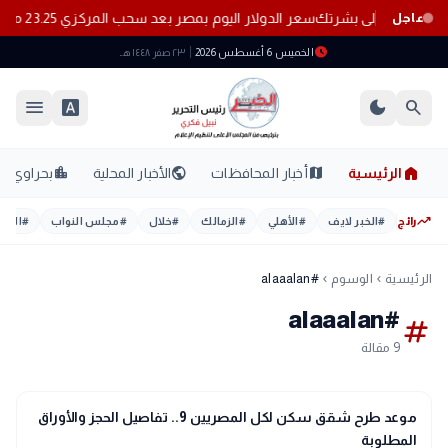
سعر الدولار اليوم بمصر بعد سحب المركزي 23.25 مليار دولار من البنوك
عاجل
schedule
الخميس 6 أغسطس 2026
٢٣ صفر ١٤٤٨ هـ
menu
font_download
dark_mode
search
home
location_city
public
map
الرئيسية
أخبار المحافظات
الأخبار المحلية
بحراوي
trending_up
رائج
#
الخبر لايف
#
الأهلي
#
الزمالك
#
خلال
#
مجلس النواب
#
اليوم
الرئيسية
الوسوم
#alaaalan
chevron_left
chevron_left
#alaaalan
tag
9 مقالة
interests
منوعات
موعد طرح شقق سكن لكل المصريين 9.. تفاصيل الحجز والأوراق
المطلوبة