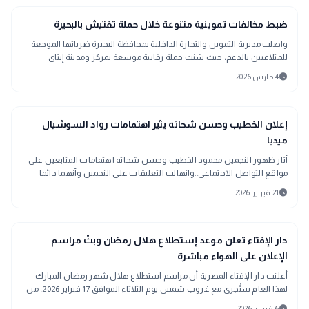
location_city
بحراوي
ضبط مخالفات تموينية متنوعة خلال حملة تفتيش بالبحيرة
واصلت مديرية التموين والتجارة الداخلية بمحافظة البحيرة ضرباتها الموجعة
للمتلاعبين بالدعم، حيث شنت حملة رقابية موسعة بمركز ومدينة إيتاي
البارود، أسفرت
schedule
4 مارس 2026
sports_soccer
رياضة
إعلان الخطيب وحسن شحاته يثير اهتمامات رواد السوشيال
ميديا
أثار ظهور النجمين محمود الخطيب وحسن شحاته اهتمامات المتابعين على
مواقع التواصل الاجتماعى..وانهالت التعليقات على النجمين وأنهما دائما
يمثلان زمن الفن الكروى الجميل والأخلاق الرياضية..متمنين الشفاء للكابتن
schedule
21 فبراير 2026
حسن شحاتة
public
الأخبار المحلية
دار الإفتاء تعلن موعد إستطلاع هلال رمضان وبثّ مراسم
الإعلان على الهواء مباشرة
أعلنت دار الإفتاء المصرية أن مراسم استطلاع هلال شهر رمضان المبارك
لهذا العام ستُجرى مع غروب شمس يوم الثلاثاء الموافق 17 فبراير 2026، من
خلال 7 لجان شرعية وعلمية تغطي مختلف محافظات الجمهورية.
schedule
6 فبراير 2026