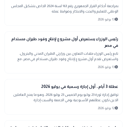
بمراجعة أحكام القرار الجمهوري رقم 163 لسنة 2024 الخاص بتشكيل المجلس
الوطني للتعليم والبحث والابتكار وضوابط عمله
schedule
13 يوليو 2026
public
الأخبار المحلية
رئيس الوزراء يستعرض أول مشروع لإنتاج وقود طيران مستدام
في مصر
تابع رئيس الوزراء ملفات التعاون بين وزارتي الطيران المدني والبترول،
واستعرض تقدم أول مشروع لإنتاج وقود طيران مستدام في مصر، مع
التأكيد على تأمين احتياجات القطاع من الوقود وتطوير محطات التموين
schedule
13 يوليو 2026
بالمطارات.
interests
منوعات
عطلة 3 أيام.. أول إجازة رسمية في يوليو 2026
توافق إجازة ثورة 23 يوليو يوم الخميس 23 يوليو 2026، وهو ما يمنح العاملين
الذين تكون عطلتهم الأسبوعية يومي الجمعة والسبت إجازة
schedule
12 يوليو 2026
مدارس وجامعات