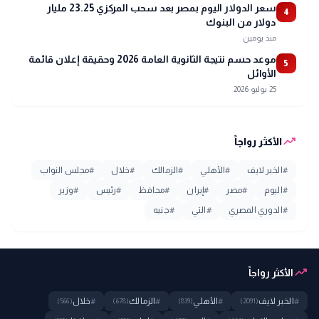
سعر الدولار اليوم بمصر بعد سحب المركزي 23.25 مليار
4
دولار من البنوك
منذ يومين
موعد حسم نتيجة الثانوية العامة 2026 وحقيقة إعلان قائمة
5
الأوائل
25 يوليو 2026
trending_up
الأكثر رواجاً
#
الخبر لايف
#
الأهلي
#
الزمالك
#
خلال
#
مجلس النواب
#
اليوم
#
مصر
#
إيران
#
محافظ
#
رئيس
#
وزير
#
الدوري المصري
#
التي
#
جنيه
trending_up
الأكثر رواجاً
#
الخبر لايف
#
الأهلي
#
الزمالك
#
خلال
(566)
(678)
(839)
(2091)