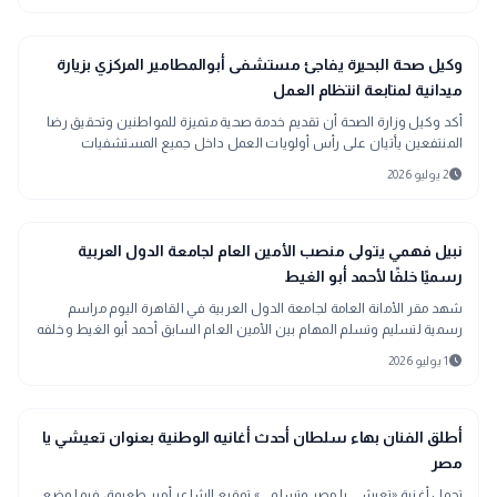
location_city
بحراوي
وكيل صحة البحيرة يفاجئ مستشفى أبوالمطامير المركزي بزيارة
ميدانية لمتابعة انتظام العمل
أكد وكيل وزارة الصحة أن تقديم خدمة صحية متميزة للمواطنين وتحقيق رضا
المنتفعين يأتيان على رأس أولويات العمل داخل جميع المستشفيات
والمنشآت الصحية
schedule
2 يوليو 2026
bolt
عاجل
نبيل فهمي يتولى منصب الأمين العام لجامعة الدول العربية
رسميًا خلفًا لأحمد أبو الغيط
شهد مقر الأمانة العامة لجامعة الدول العربية في القاهرة اليوم مراسم
رسمية لتسليم وتسلم المهام بين الأمين العام السابق أحمد أبو الغيط وخلفه
نبيل فهمي، في أجواء اتسمت بالطابع البروتوكولي المعتاد في مثل هذه
schedule
1 يوليو 2026
المناسبات.
interests
منوعات
أطلق الفنان بهاء سلطان أحدث أغانيه الوطنية بعنوان تعيشي يا
مصر
تحمل أغنية «تعيشي يا مصر وتسلمي» توقيع الشاعر أمير طعيمة، فيما وضع