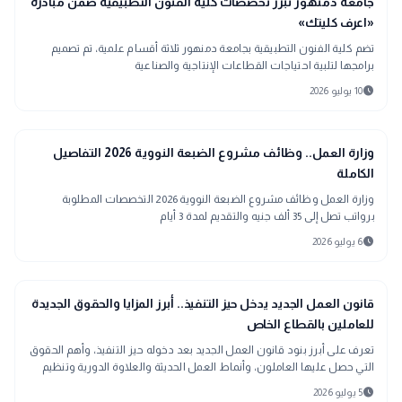
school
جامعة دمنهور تبرز تخصصات كلية الفنون التطبيقية ضمن مبادرة
«اعرف كليتك»
تضم كلية الفنون التطبيقية بجامعة دمنهور ثلاثة أقسام علمية، تم تصميم
برامجها لتلبية احتياجات القطاعات الإنتاجية والصناعية
schedule
10 يوليو 2026
interests
منوعات
وزارة العمل.. وظائف مشروع الضبعة النووية 2026 التفاصيل
الكاملة
وزارة العمل وظائف مشروع الضبعة النووية 2026 التخصصات المطلوبة
برواتب تصل إلى 35 ألف جنيه والتقديم لمدة 3 أيام
schedule
6 يوليو 2026
public
الأخبار المحلية
قانون العمل الجديد يدخل حيز التنفيذ.. أبرز المزايا والحقوق الجديدة
للعاملين بالقطاع الخاص
تعرف على أبرز بنود قانون العمل الجديد بعد دخوله حيز التنفيذ، وأهم الحقوق
التي حصل عليها العاملون، وأنماط العمل الحديثة والعلاوة الدورية وتنظيم
الإجازات.
schedule
5 يوليو 2026