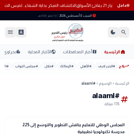
الاكتشاف المبكر بداية الشفاء.. لميس الح
عاجل
schedule
السبت 8 أغسطس 2026
٢٥ صفر ١٤٤٨ هـ
menu
font_download
dark_mode
search
home
location_city
public
map
الرئيسية
أخبار المحافظات
الأخبار المحلية
بحراوي
trending_up
رائج
#
الخبر لايف
#
الأهلي
#
الزمالك
#
خلال
#
مجلس النواب
#
اليوم
الرئيسية
الوسوم
#alaaml
chevron_left
chevron_left
#alaaml
tag
178 مقالة
school
مدارس وجامعات
المجلس الوطني للتعليم يناقش التطوير والتوسع إلى 225
مدرسة تكنولوجيا تطبيقية