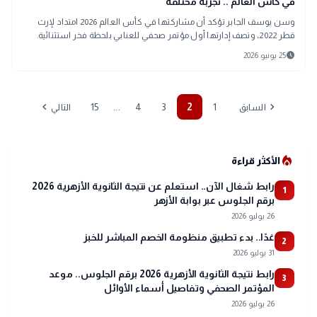
في كأس العالم .. تجربة مختلفة
وسن يوسف الجابر تؤكد أن مشاركتها في كأس العالم 2026 امتداد لإرث
قطر 2022، وتصف إدارتها أول مؤتمر صحفي للعنابي بلحظة فخر استثنائية.
schedule
25 يونيو 2026
chevron_left
chevron_right
...
15
4
3
2
1
السابق
التالي
local_fire_department
الأكثر قراءة
رابط شغال الآن.. استعلم عن نتيجة الثانوية الأزهرية 2026
1
برقم الجلوس عبر بوابة الأزهر
26 يوليو 2026
غدًا.. بدء تطبيق منظومة الخصم المباشر للخبز
2
31 يوليو 2026
رابط نتيجة الثانوية الأزهرية 2026 برقم الجلوس.. موعد
3
المؤتمر الصحفي وتفاصيل أسماء الأوائل
26 يوليو 2026