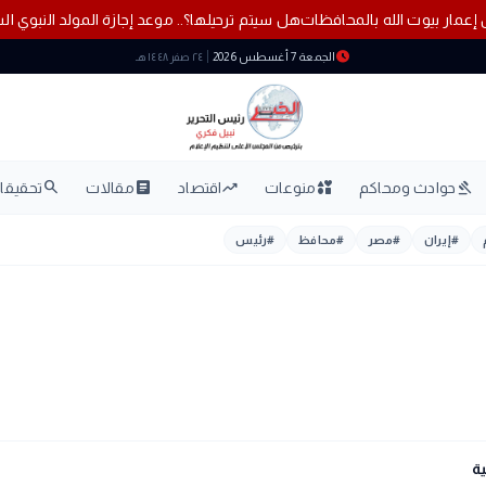
هل سيتم ترحيلها؟.. موعد إجازة المولد النبوي ا
schedule
الجمعة 7 أغسطس 2026
٢٤ صفر ١٤٤٨ هـ
search
article
trending_up
interests
gavel
حوادث ومحاكم
منوعات
اقتصاد
مقالات
تحقيقات
#
إيران
#
مصر
#
محافظ
#
رئيس
ية