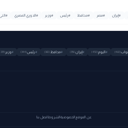
#
إيران
#
مصر
#
محافظ
#
رئيس
#
وزير
#
الدوري المصري
#
التي
واب
#
اليوم
#
إيران
#
محافظ
#
رئيس
#
وزير
(339)
(344)
(368)
(396)
(450)
(460)
عن الموقع
الخصوصية
الشروط
اتصل بنا