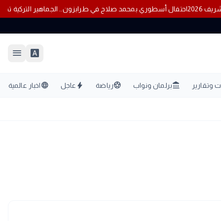
لشريف 2026
احتفال أسطوري بمحمد صلاح في طرابزون.. الجماهير التركية
menu
font_download
language
bolt
sports_soccer
account_balance
 وتقارير
برلمان ونواب
رياضة
عاجل
اخبار عالمية