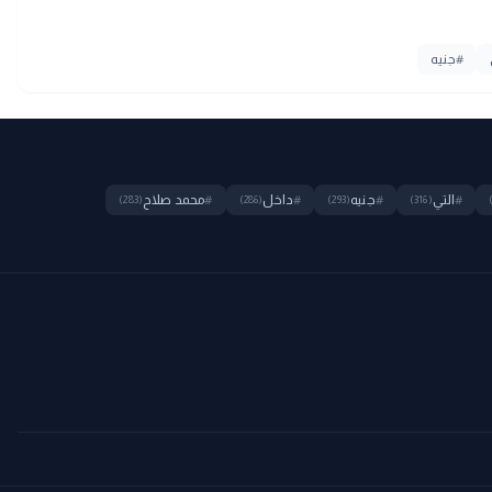
#
جنيه
#
التي
#
جنيه
#
داخل
#
محمد صلاح
(283)
(286)
(293)
(316)