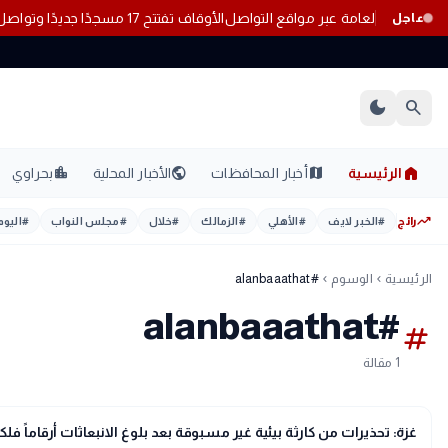
الفة للآداب العامة عبر مواقع التواصل
الأوقاف تفتتح 17 مسجدًا جديدًا وتواصل إعمار بيوت الله بالمحافظات
عاجل
dark_mode
search
home
location_city
public
map
الرئيسية
أخبار المحافظات
الأخبار المحلية
بحراوي
trending_up
رائج
#
الخبر لايف
#
الأهلي
#
الزمالك
#
خلال
#
مجلس النواب
#
اليوم
الرئيسية
الوسوم
#alanbaaathat
chevron_left
chevron_left
#alanbaaathat
tag
1 مقالة
bolt
عاجل
غزة: تحذيرات من كارثة بيئية غير مسبوقة بعد بلوغ الانبعاثات أرقاماً فلك