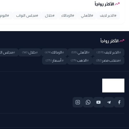
trending_up
الأكثر رواجاً
#
الخبر لايف
#
الأهلي
#
الزمالك
#
خلال
#
مجلس النواب
#
اليوم
trending_up
الأكثر رواجاً
#
الخبر لايف
#
الأهلي
#
الزمالك
#
خلال
#
مجلس الن
(560)
(674)
(835)
(2078)
#
منتخب مصر
#
الذهب
#
أسعار
(275)
(279)
(282)