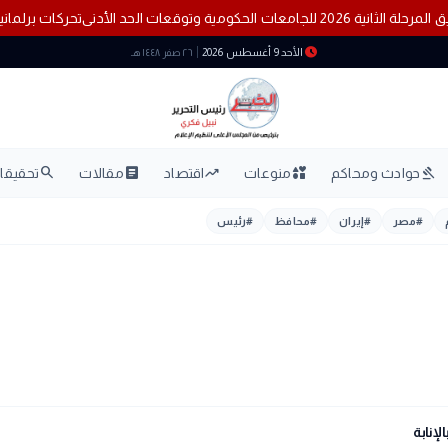
 الثانية 2026 للجامعات الحكومية و​توقعات الحد الأدنى
تحركات برلم
schedule
الأحد 9 أغسطس 2026
٢٦ صفر ١٤٤٨ هـ
search
article
trending_up
interests
gavel
حوادث ومحاكم
منوعات
اقتصاد
مقالات
تحقيقات
#
مصر
#
إيران
#
محافظ
#
رئيس
لإنابة