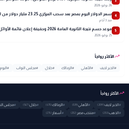
3
26 يوليو 2026
سعر الدولار اليوم بمصر بعد سحب المركزي 23.25 مليار دولار من البنوك
4
منذ 3 أيام
موعد حسم نتيجة الثانوية العامة 2026 وحقيقة إعلان قائمة الأوائل
5
25 يوليو 2026
trending_up
الأكثر رواجاً
#
الخبر لايف
#
الأهلي
#
الزمالك
#
خلال
#
مجلس النواب
#
اليوم
trending_up
الأكثر رواجاً
#
الخبر لايف
#
الأهلي
#
الزمالك
#
خلال
#
مجلس الن
(567)
(678)
(839)
(2091)
#
الذهب
#
منتخب مصر
#
أسعار
(276)
(282)
(283)