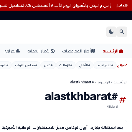
ي أسعار الدواجن والبيض بالأسواق اليوم الأحد 9 أغسطس 2026
تفاصيل تنسيق المرحلة
عاجل
dark_mode
search
home
location_city
public
map
الرئيسية
أخبار المحافظات
الأخبار المحلية
بحراوي
trending_up
رائج
#
الخبر لايف
#
الأهلي
#
الزمالك
#
خلال
#
مجلس النواب
#
اليوم
الرئيسية
الوسوم
#alastkhbarat
chevron_left
chevron_left
#alastkhbarat
tag
6 مقالة
language
اخبار عالمية
بعد استقالة جابارد.. آرون لوكاس مديرًا للاستخبارات الوطنية الأميركية با