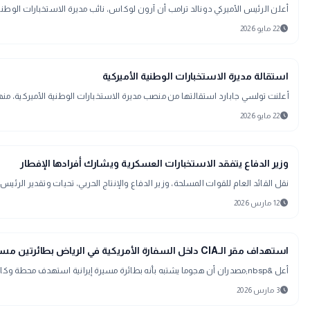
أعلن الرئيس الأميركي دونالد ترامب أن آرون لوكاس، نائب مديرة الاستخبارات الوطنية
schedule
22 مايو 2026
language
اخبار عالمية
استقالة مديرة الاستخبارات الوطنية الأميركية
أعلنت تولسي جابارد استقالتها من منصب مديرة الاستخبارات الوطنية الأميركية، منهيةً فترة امتدت نحو 15 شهرًا على رأس جهاز ينسق
schedule
22 مايو 2026
public
الأخبار المحلية
وزير الدفاع يتفقد الاستخبارات العسكرية ويشارك أفرادها الإفطار
نقل القائد العام للقوات المسلحة، وزير الدفاع والإنتاج الحربي، تحيات وتقدير الرئي
schedule
12 مارس 2026
language
اخبار عالمية
استهداف مقر الـCIA داخل السفارة الأمريكية في الرياض بطائرتين مسيرتين
أعل &nbsp;مصدران أن هجوما يشتبه بأنه بطائرة مسيرة إيرانية استهدف محطة وكالة الاستخبارات المركزية الأمريكية (CIA) داخل مجمع السفارة الأمريكية في السعود
schedule
3 مارس 2026