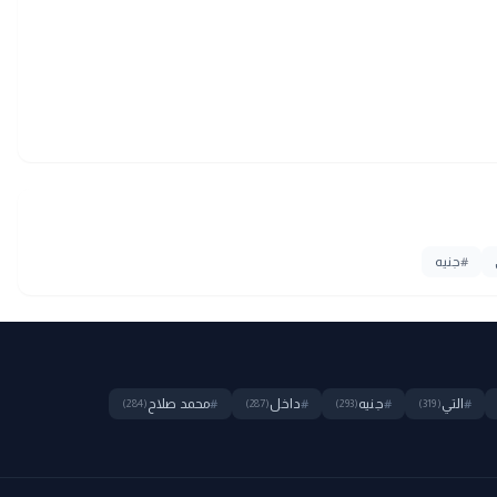
#
جنيه
#
التي
#
جنيه
#
داخل
#
محمد صلاح
(284)
(287)
(293)
(319)