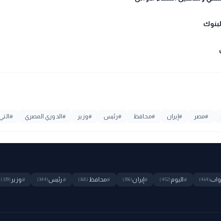
#
مصر
#
إيران
#
محافظ
#
رئيس
#
وزير
#
الدوري المصري
#
التي
واب
#
اليوم
#
إيران
#
محافظ
#
رئيس
#
وزير
(339)
(344)
(368)
(396)
(452)
(464)