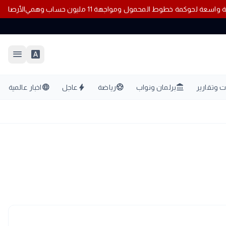
انية واسعة لحوكمة خطوط المحمول ومواجهة 11 مليون حساب وهمي
الأر
menu
font_download
language
bolt
sports_soccer
account_balance
 وتقارير
برلمان ونواب
رياضة
عاجل
اخبار عالمية