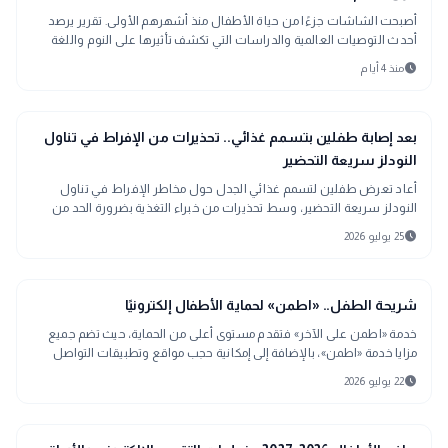
أصبحت الشاشات جزءًا من حياة الأطفال منذ أشهرهم الأولى. تقرير يرصد
أحدث التوصيات العالمية والدراسات التي تكشف تأثيرها على النوم واللغة
والتركيز.
schedule
منذ 4 أيام
interests
منوعات
بعد إصابة طفلين بتسمم غذائي.. تحذيرات من الإفراط في تناول
النودلز سريعة التحضير
أعاد تعرض طفلين لتسمم غذائي الجدل حول مخاطر الإفراط في تناول
النودلز سريعة التحضير، وسط تحذيرات من خبراء التغذية بضرورة الحد من
استهلاكها، خاصة بين الأطفال
schedule
25 يوليو 2026
interests
منوعات
شريحة الطفل.. «اطمن» لحماية الأطفال إلكترونيًا
خدمة «اطمن على الآخر» فتقدم مستوى أعلى من الحماية، حيث تضم جميع
مزايا خدمة «اطمن»، بالإضافة إلى إمكانية حجب مواقع وتطبيقات التواصل
الاجتماعي بالكامل
schedule
22 يوليو 2026
مدارس وجامعات