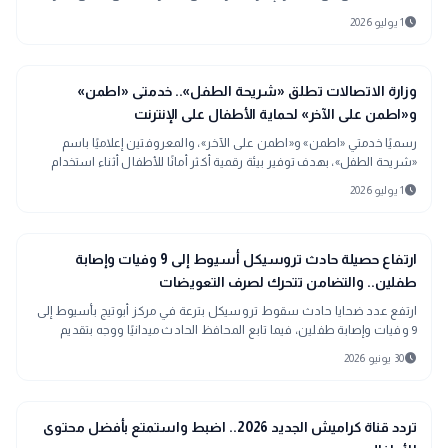
الدولة في بناء بيئة رقمية آمنة.
schedule
1 يوليو 2026
interests
منوعات
وزارة الاتصالات تطلق «شريحة الطفل».. خدمتى «اطمن»
و«اطمن على الآخر» لحماية الأطفال على الإنترنت
رسميًا خدمتي «اطمن» و«اطمن على الآخر»، والمعروفتين إعلاميًا باسم
«شريحة الطفل»، بهدف توفير بيئة رقمية أكثر أمانًا للأطفال أثناء استخدام
الهواتف المحمولة والإنترنت،
schedule
1 يوليو 2026
gavel
حوادث ومحاكم
ارتفاع حصيلة حادث تروسيكل أسيوط إلى 9 وفيات وإصابة
طفلين.. والتضامن تتحرك لصرف التعويضات
ارتفع عدد ضحايا حادث سقوط تروسيكل بترعة في مركز أبوتيج بأسيوط إلى
9 وفيات وإصابة طفلين، فيما تابع المحافظ الحادث ميدانيًا ووجه بتقديم
الدعم لأسر الضحايا.
schedule
30 يونيو 2026
interests
منوعات
تردد قناة كراميش الجديد 2026.. اضبط واستمتع بأفضل محتوى