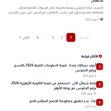
للأطفال
اكتسبت قناة كراميش شعبية واسعة خلال السنوات الماضية بفضل
اهتمامها بتقديم محتوى آمن يناسب الأطفال، مع الحرص على غرس المبادئ
التربوية والدينية
schedule
27 يونيو 2026
chevron_left
chevron_right
...
6
3
2
1
السابق
التالي
local_fire_department
الأكثر قراءة
أعرف درجاتك عندنا.. نتيجة الدبلومات الفنية 2026 بالاسم
1
ورقم الجلوس
8 يوليو 2026
رابط شغال الآن.. استعلم عن نتيجة الثانوية الأزهرية 2026
2
برقم الجلوس عبر بوابة الأزهر
26 يوليو 2026
غدًا.. بدء تطبيق منظومة الخصم المباشر للخبز
3
منذ 6 أيام