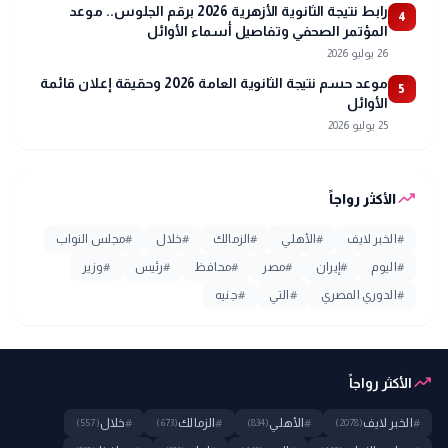
رابط نتيجة الثانوية الأزهرية 2026 برقم الجلوس.. موعد
4
المؤتمر الصحفي وتفاصيل أسماء الأوائل
26 يوليو 2026
موعد حسم نتيجة الثانوية العامة 2026 وحقيقة إعلان قائمة
5
الأوائل
25 يوليو 2026
trending_up
الأكثر رواجاً
#
الخبر لايف
#
الأهلي
#
الزمالك
#
خلال
#
مجلس النواب
#
اليوم
#
إيران
#
مصر
#
محافظ
#
رئيس
#
وزير
#
الدوري المصري
#
التي
#
جنيه
trending_up
الأكثر رواجاً
#
الخبر لايف
#
الأهلي
#
الزمالك
#
خلال
(557)
(673)
(834)
(2078)