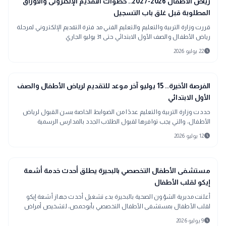
school
رياض الأطفال 2026-2027.. خطوات التقديم الإلكترونى والأوراق
المطلوبة قبل غلق باب التسجيل
قررت وزارة التربية والتعليم والتعليم الفني مد فترة التقديم الإلكتروني لمرحلة
رياض الأطفال والصف الأول الابتدائي حتى 31 يوليو الجاري
schedule
22 يوليو 2026
school
مدارس وجامعات
الفرصة الأخيرة.. 15 يوليو آخر موعد للتقديم لرياض الأطفال والصف
الأول الابتدائي
حددت وزارة التربية والتعليم عددًا من الضوابط الخاصة بسن القبول لرياض
الأطفال، والتي يجب توافرها لقبول الطلاب الجدد بالمدارس الرسمية
schedule
12 يوليو 2026
location_city
بحراوي
مستشفى الأطفال التخصصي بالبحيرة يطلق أحدث خدمة أشعة
إيكو لقلب الأطفال
أعلنت مديرية الشؤون الصحية بالبحيرة بدء تشغيل أحدث جهاز أشعة إيكو
لقلب الأطفال بمستشفى الأطفال التخصصي بأبوحمص، لتشخيص أمراض
القلب الخلقية والمكتسبة وتقليل الإحالات
schedule
9 يوليو 2026