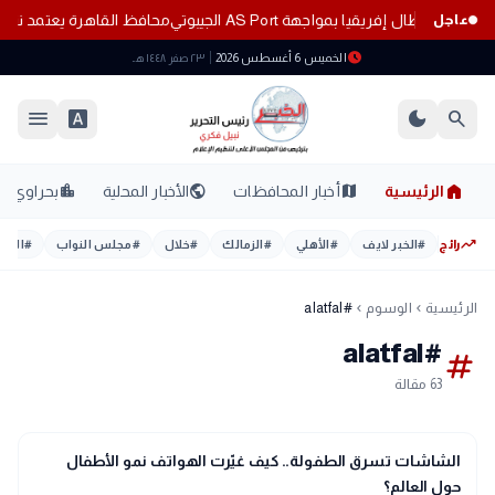
ري أبطال إفريقيا بمواجهة AS Port الجيبوتي
محافظ القاهرة يعتمد نتيجة ال
عاجل
schedule
الخميس 6 أغسطس 2026
٢٣ صفر ١٤٤٨ هـ
menu
font_download
dark_mode
search
home
location_city
public
map
الرئيسية
أخبار المحافظات
الأخبار المحلية
بحراوي
trending_up
رائج
#
الخبر لايف
#
الأهلي
#
الزمالك
#
خلال
#
مجلس النواب
#
اليوم
الرئيسية
الوسوم
#alatfal
chevron_left
chevron_left
#alatfal
tag
63 مقالة
search
تحقيقات وتقارير
الشاشات تسرق الطفولة.. كيف غيّرت الهواتف نمو الأطفال
حول العالم؟