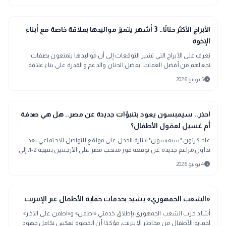
interests
منوعات
الأبراج الأكثر حنانًا.. 3 أشهر يتميز مواليدها بعلاقة خاصة مع أبناء
الإخوة
تعرف على الأبراج التي تشير التوقعات إلى أن مواليدها يتمتعون بصفات
تجعلهم من أفضل العمات، بفضل الحنان والدعم والقدرة على بناء علاقة
مميزة مع أبناء الإخوة.
schedule
5 يوليو 2026
interests
منوعات
احذر.. سيمبسون يعود بتنبؤات جديدة عن مصر.. هل هي صدفة
أم غسيل لعقول الأطفال؟
عاد كرتون "سيمبسون" لإثارة الجدل على مواقع التواصل الاجتماعي بعد
تداول مزاعم جديدة عن توقعه فوز منتخب مصر على الأرجنتين بنتيجة 2-1، إلى
جانب تنبؤات سابقة تحققت بالفعل.
schedule
4 يوليو 2026
public
الأخبار المحلية
«الشعب الجمهوري» يشيد بخدمات حماية الأطفال عبر الإنترنت
أشاد حزب الشعب الجمهوري بإطلاق خدمتي «اطمن» و«اطمن على الآخر»
لحماية الأطفال من مخاطر الإنترنت، مؤكدًا أن الخطوة تعكس تكامل جهود