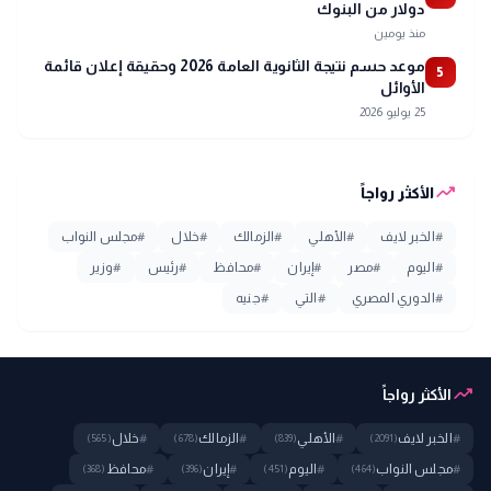
دولار من البنوك
منذ يومين
موعد حسم نتيجة الثانوية العامة 2026 وحقيقة إعلان قائمة
5
الأوائل
25 يوليو 2026
trending_up
الأكثر رواجاً
#
الخبر لايف
#
الأهلي
#
الزمالك
#
خلال
#
مجلس النواب
#
اليوم
#
مصر
#
إيران
#
محافظ
#
رئيس
#
وزير
#
الدوري المصري
#
التي
#
جنيه
trending_up
الأكثر رواجاً
#
الخبر لايف
#
الأهلي
#
الزمالك
#
خلال
(565)
(678)
(839)
(2091)
#
مجلس النواب
#
اليوم
#
إيران
#
محافظ
(368)
(396)
(451)
(464)