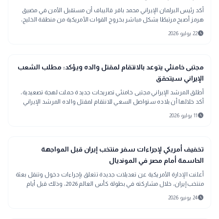
أكد رئيس البرلمان الإيراني محمد باقر قاليباف أن مستقبل الأمن في مضيق
هرمز أصبح مرتبطًا بشكل مباشر بخروج القوات الأمريكية من منطقة الخليج،
معتبرًا أن الأوضاع لن تعود إلى ما كانت عليه قبل اندلاع الحرب. وأوضح أن
schedule
22 يوليو 2026
التطورات الأخيرة فرضت معادلات جديدة على المشهد الإقليمي، وأن أمن
الممرات البحرية لا يمكن فصله عن أمن إيران، وفق تعبيره.
language
اخبار عالمية
مجتبى خامنئي يتوعد بالانتقام لمقتل والده ويؤكد: مطلب الشعب
الإيراني سيتحقق
أطلق المرشد الإيراني مجتبى خامنئي تصريحات جديدة حملت لهجة تصعيدية،
أكد خلالها أن بلاده ستواصل السعي للانتقام لمقتل والده المرشد الإيراني
الراحل علي خامنئي، إلى جانب من سقطوا خلال المواجهات الأخيرة، مشددًا
schedule
11 يوليو 2026
على أن هذا الأمر يمثل، بحسب وصفه، مطلبًا شعبيًا لن يتم التراجع عنه مهما
تغيرت القيادات أو المسؤولون.
sports_soccer
رياضة
تخفيف أمريكي لإجراءات سفر منتخب إيران قبل المواجهة
الحاسمة أمام مصر في المونديال
أعلنت الإدارة الأمريكية عن تعديلات جديدة تتعلق بإجراءات دخول وتنقل بعثة
منتخب إيران، خلال مشاركته في بطولة كأس العالم 2026، وذلك قبل أيام
قليلة من المواجهة المرتقبة التي تجمع المنتخب الإيراني بنظيره المصري ضمن
schedule
24 يونيو 2026
منافسات دور المجموعات بالبطولة المقامة في الولايات المتحدة وكندا
والمكسيك.