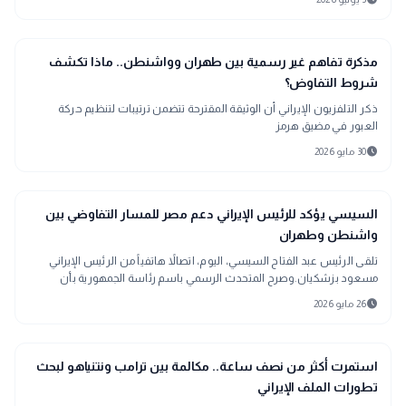
language
اخبار عالمية
مذكرة تفاهم غير رسمية بين طهران وواشنطن.. ماذا تكشف
شروط التفاوض؟
ذكر التلفزيون الإيراني أن الوثيقة المقترحة تتضمن ترتيبات لتنظيم حركة
العبور في مضيق هرمز
schedule
30 مايو 2026
public
الأخبار المحلية
السيسي يؤكد للرئيس الإيراني دعم مصر للمسار التفاوضي بين
واشنطن وطهران
تلقى الرئيس عبد الفتاح السيسي، اليوم، اتصالاً هاتفياً من الرئيس الإيراني
مسعود بزشكيان.وصرح المتحدث الرسمي باسم رئاسة الجمهورية بأن
الاتصال تناول الجه
schedule
26 مايو 2026
language
اخبار عالمية
استمرت أكثر من نصف ساعة.. مكالمة بين ترامب ونتنياهو لبحث
تطورات الملف الإيراني