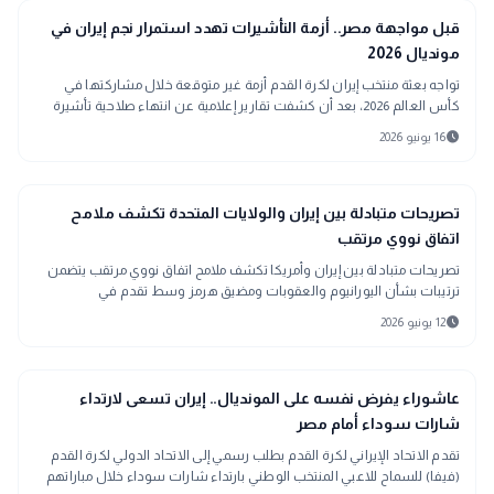
sports_soccer
رياضة
قبل مواجهة مصر.. أزمة التأشيرات تهدد استمرار نجم إيران في
مونديال 2026
تواجه بعثة منتخب إيران لكرة القدم أزمة غير متوقعة خلال مشاركتها في
كأس العالم 2026، بعد أن كشفت تقارير إعلامية عن انتهاء صلاحية تأشيرة
دخول الجناح مهدي ترابي إلى الولايات المتحدة.
schedule
16 يونيو 2026
language
اخبار عالمية
تصريحات متبادلة بين إيران والولايات المتحدة تكشف ملامح
اتفاق نووي مرتقب
تصريحات متبادلة بين إيران وأمريكا تكشف ملامح اتفاق نووي مرتقب يتضمن
ترتيبات بشأن اليورانيوم والعقوبات ومضيق هرمز وسط تقدم في
المفاوضات.
schedule
12 يونيو 2026
sports_soccer
رياضة
عاشوراء يفرض نفسه على المونديال.. إيران تسعى لارتداء
شارات سوداء أمام مصر
تقدم الاتحاد الإيراني لكرة القدم بطلب رسمي إلى الاتحاد الدولي لكرة القدم
(فيفا) للسماح للاعبي المنتخب الوطني بارتداء شارات سوداء خلال مباراتهم