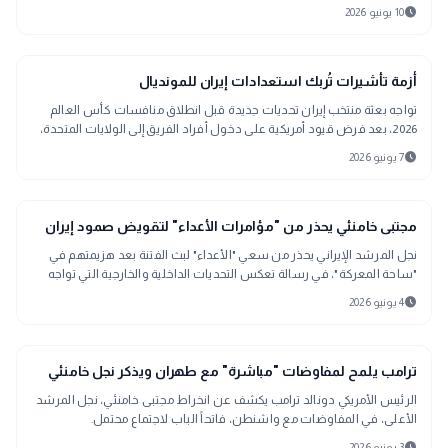
المرتقبة أمام منتخب مصر ضمن منافسات كأس العالم 2026، وذلك تزامنًا مع
schedule
10 يونيو 2026
إحياء ذكرى يوم عاشوراء. ويأتي الطلب في إطار رغبة الجانب الإيراني في
التعبير عن المناسبة الدينية خلال مشاركته في البطولة العالمية.
sports_soccer
رياضة
أزمة تأشيرات تُربك استعدادات إيران للمونديال
تواجه بعثة منتخب إيران تحديات جديدة قبل انطلاق منافسات كأس العالم
2026، بعد فرض قيود أمريكية على دخول أفراد الفريق إلى الولايات المتحدة،
التي تستضيف مباريات المجموعة التي يشارك بها المنتخب الإيراني.
schedule
7 يونيو 2026
bolt
عاجل
مجتبى خامنئي يحذر من "مؤامرات الأعداء" لتقويض صمود إيران
نجل المرشد الإيراني يحذر من سعي "الأعداء" لبث الفتنة بعد هزيمتهم في
"ساحة المعركة"، في رسالة تعكس التحديات الداخلية والخارجية التي تواجه
طهران.
schedule
4 يونيو 2026
bolt
عاجل
ترامب يلمح لمفاوضات "مباشرة" مع طهران ويذكر نجل خامنئي
الرئيس الأمريكي دونالد ترامب يكشف عن انخراط مجتبى خامنئي، نجل المرشد
الأعلى، في المفاوضات مع واشنطن، فاتحاً الباب لاجتماع محتمل.
schedule
3 يونيو 2026