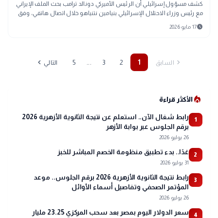
كشف مسؤول إسرائيلي أن الرئيس الأميركي دونالد ترامب بحث الملف الإيراني
مع رئيس وزراء الاحتلال الإسرائيلي بنيامين نتنياهو خلال اتصال هاتفي، وفق
ما أفاد
schedule
17 مايو 2026
chevron_left
chevron_right
...
5
3
2
1
السابق
التالي
local_fire_department
الأكثر قراءة
رابط شغال الآن.. استعلم عن نتيجة الثانوية الأزهرية 2026
1
برقم الجلوس عبر بوابة الأزهر
26 يوليو 2026
غدًا.. بدء تطبيق منظومة الخصم المباشر للخبز
2
31 يوليو 2026
رابط نتيجة الثانوية الأزهرية 2026 برقم الجلوس.. موعد
3
المؤتمر الصحفي وتفاصيل أسماء الأوائل
26 يوليو 2026
سعر الدولار اليوم بمصر بعد سحب المركزي 23.25 مليار
4