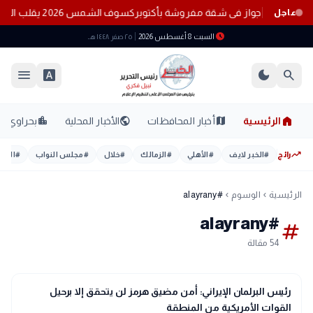
وشة بأكتوبر
كسوف الشمس 2026 يقلب النهار ظلامًا.. 7 أبراج على موعد مع الحظ
عاجل
schedule
السبت 8 أغسطس 2026
٢٥ صفر ١٤٤٨ هـ
menu
font_download
dark_mode
search
home
location_city
public
map
الرئيسية
أخبار المحافظات
الأخبار المحلية
بحراوي
trending_up
رائج
#
الخبر لايف
#
الأهلي
#
الزمالك
#
خلال
#
مجلس النواب
#
اليوم
الرئيسية
الوسوم
#alayrany
chevron_left
chevron_left
#alayrany
tag
54 مقالة
language
اخبار عالمية
رئيس البرلمان الإيراني: أمن مضيق هرمز لن يتحقق إلا برحيل
القوات الأمريكية من المنطقة