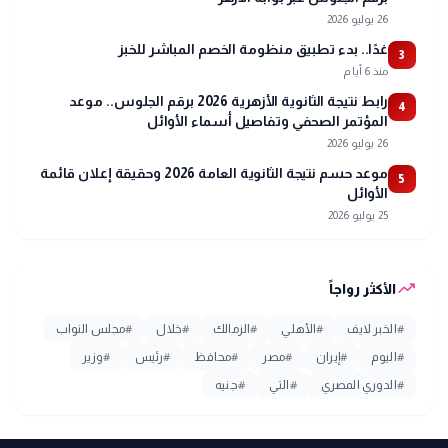
26 يوليو 2026
غدًا.. بدء تطبيق منظومة الخصم المباشر للخبز
3
منذ 6 أيام
رابط نتيجة الثانوية الأزهرية 2026 برقم الجلوس.. موعد
4
المؤتمر الصحفي وتفاصيل أسماء الأوائل
26 يوليو 2026
موعد حسم نتيجة الثانوية العامة 2026 وحقيقة إعلان قائمة
5
الأوائل
25 يوليو 2026
trending_up
الأكثر رواجاً
#
الخبر لايف
#
الأهلي
#
الزمالك
#
خلال
#
مجلس النواب
#
اليوم
#
إيران
#
مصر
#
محافظ
#
رئيس
#
وزير
#
الدوري المصري
#
التي
#
جنيه