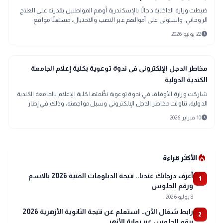
ضبطت وزارة الداخلية دجالًا بالإسكندرية أوهم المواطنين بقدرته على العلاج
الروحاني، واستولى على أموالهم عبر النصب والاحتيال، مستغلًا مواقع
التواصل الاجتماعي للترويج لنشاطه الإجرامي وتحقيق أرباح مالية.
schedule
22 يوليو 2026
mosque
الدين والحياة
مخاطر الدجل الإلكترونى فى ندوة توعوية بكلية إعلام الجامعة
الكندية الدولية
شاركت وزارة الأوقاف في ندوة توعوية نظّمتها كلية الإعلام بالجامعة الكندية
الدولية، تناولت مخاطر الدجل الإلكتروني وسبل مواجهته، وذلك في إطار
مبادرة «صحح
schedule
10 فبراير 2026
local_fire_department
الأكثر قراءة
أعرف درجاتك عندنا.. نتيجة الدبلومات الفنية 2026 بالاسم
1
ورقم الجلوس
8 يوليو 2026
رابط شغال الآن.. استعلم عن نتيجة الثانوية الأزهرية 2026
2
برقم الجلوس عبر بوابة الأزهر