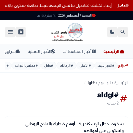
ه المناطق.. الأرصاد تكشف تفاصيل طقس الجمعة
ضبط صانعة محتوى بالإسكندر
عاجل
schedule
الجمعة 7 أغسطس 2026
٢٤ صفر ١٤٤٨ هـ
menu
font_download
dark_mode
search
home
location_city
public
map
الرئيسية
أخبار المحافظات
الأخبار المحلية
بحراوي
trending_up
رائج
#
الخبر لايف
#
الأهلي
#
الزمالك
#
خلال
#
مجلس النواب
#
اليوم
الرئيسية
الوسوم
#aldgl
chevron_left
chevron_left
#aldgl
tag
2 مقالة
gavel
حوادث ومحاكم
سقوط دجال الإسكندرية.. أوهم ضحاياه بالعلاج الروحاني
واستولى على أموالهم