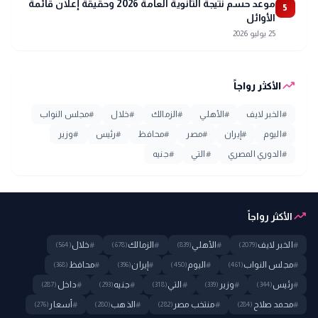
موعد حسم نتيجة الثانوية العامة 2026 وحقيقة إعلان قائمة
5
الأوائل
25 يوليو 2026
trending_up
الأكثر رواجاً
#
الخبر لايف
#
الأهلي
#
الزمالك
#
خلال
#
مجلس النواب
#
اليوم
#
إيران
#
مصر
#
محافظ
#
رئيس
#
وزير
#
الدوري المصري
#
التي
#
جنيه
trending_up
الأكثر رواجاً
#
الخبر لايف
#
الأهلي
#
الزمالك
#
خلال
(564)
(678)
(839)
(2079)
#
مجلس النواب
#
اليوم
#
إيران
#
محافظ
(368)
(396)
(450)
(461)
#
رئيس
#
وزير
#
التي
#
جنيه
#
داخل
(287)
(293)
(318)
(339)
(344)
#
محمد صلاح
#
منتخب مصر
#
الذهب
#
أسعار
(276)
(280)
(282)
(284)