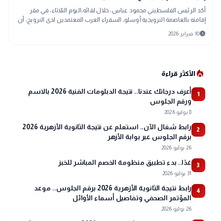
أكد الرئيس الفلسطيني محمود عباس، خلال لقائه،اليوم الثلاثاء، في مقر
إقامته بالعاصمة النرويجية أوسلو، السفراء العرب المعتمدين لدى النرويج، أن
القرار الأ
schedule
10 فبراير 2026
local_fire_department
الأكثر قراءة
أعرف درجاتك عندنا.. نتيجة الدبلومات الفنية 2026 بالاسم
1
ورقم الجلوس
8 يوليو 2026
رابط شغال الآن.. استعلم عن نتيجة الثانوية الأزهرية 2026
2
برقم الجلوس عبر بوابة الأزهر
26 يوليو 2026
غدًا.. بدء تطبيق منظومة الخصم المباشر للخبز
3
31 يوليو 2026
رابط نتيجة الثانوية الأزهرية 2026 برقم الجلوس.. موعد
4
المؤتمر الصحفي وتفاصيل أسماء الأوائل
26 يوليو 2026