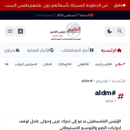
ف المواطنين من الخطوط المسجلة بأسمائهم دون علمهم
طقس السبت 8 أغسطس 2026.. حرارة مرتفعة ورطوبة عالية والأرصاد تحذر من أجواء شديدة الحرارة
عاجل
schedule
الجمعة 7 أغسطس 2026
٢٤ صفر ١٤٤٨ هـ
menu
font_download
dark_mode
search
home
location_city
public
map
الرئيسية
أخبار المحافظات
الأخبار المحلية
بحراوي
trending_up
رائج
#
الخبر لايف
#
الأهلي
#
الزمالك
#
خلال
#
مجلس النواب
#
اليوم
الرئيسية
الوسوم
#aldm
chevron_left
chevron_left
#aldm
tag
1 مقالة
language
اخبار عالمية
الرئيس الفلسطينى يدعو إلى تحرك عربى ودولى عاجل لوقف
إجراءات الضم والتوسع الاستيطانى