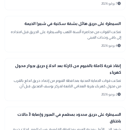
schedule
7 يوليو 2026
gavel
حوادث ومحاكم
السيطرة على حريق هائل بشقة سكنية في شببرا الخيمة
تمكنت القوات من محاصرة ألسنة اللهب والسيطرة على الحريق قبل امتداده
إلى باقي وحدات المبنى
schedule
4 يونيو 2026
gavel
حوادث ومحاكم
إنقاذ قرية كاملة بالفيوم من كارثة بعد اندلاع حريق بجوار محول
كهرباء
تمكنت قوات الحماية المدنية بمحافظة الفيوم من إخماد حريق اندلع بالقرب
من محول كهرباء بقرية العمامي التابعة لمركز يوسف الصديق، قبل أن
يتسبب في أضرار بالمحول أو يمتد إلى المناطق السكنية المجاورة، دون وقوع
schedule
2 يونيو 2026
أي إصابات
gavel
حوادث ومحاكم
السيطرة على حريق محدود بمطعم في العبور وإصابة 3 حالات
باختناق
شهد الحي الأول بمدينة العبور بمحافظة القليوبية، مساء اليوم، اندلاع حريق