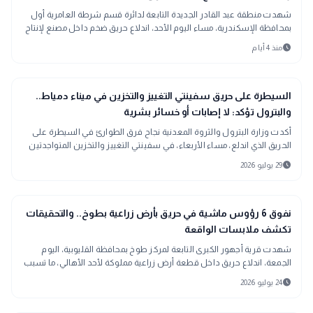
شهدت منطقة عبد القادر الجديدة التابعة لدائرة قسم شرطة العامرية أول
بمحافظة الإسكندرية، مساء اليوم الأحد، اندلاع حريق ضخم داخل مصنع لإنتاج
وتخزين مادة التنر، وهي من المواد سريعة الاشتعال، ما استدعى تحركًا
schedule
منذ 4 أيام
عاجلًا من قوات الحماية المدنية للتعامل مع الموقف والسيطرة على ألسنة
اللهب قبل اتساع نطاقها.
bolt
عاجل
السيطرة على حريق سفينتي التغييز والتخزين في ميناء دمياط..
والبترول تؤكد: لا إصابات أو خسائر بشرية
أكدت وزارة البترول والثروة المعدنية نجاح فرق الطوارئ في السيطرة على
الحريق الذي اندلع، مساء الأربعاء، في سفينتي التغييز والتخزين المتواجدتين
داخل ميناء دمياط، مشيرة إلى أن الحادث انتهى دون تسجيل أي إصابات أو
schedule
29 يوليو 2026
خسائر بشرية، مع استمرار أعمال المتابعة الفنية للوقوف على أسباب
الواقعة وتداعياتها.
gavel
حوادث ومحاكم
نفوق 6 رؤوس ماشية في حريق بأرض زراعية بطوخ.. والتحقيقات
تكشف ملابسات الواقعة
شهدت قرية أجهور الكبرى التابعة لمركز طوخ بمحافظة القليوبية، اليوم
الجمعة، اندلاع حريق داخل قطعة أرض زراعية مملوكة لأحد الأهالي، ما تسبب
في خسائر كبيرة بالثروة الحيوانية والطيور، دون وقوع أي إصابات بين
schedule
24 يوليو 2026
المواطنين. وبدأت الجهات المختصة اتخاذ الإجراءات القانونية اللازمة لكشف
أسباب الحريق والوقوف على ملابساته.