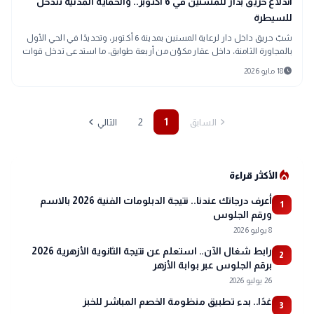
public
اندلاع حريق بدار للمسنين في 6 أكتوبر.. والحماية المدنية تتدخل
للسيطرة
شبّ حريق داخل دار لرعاية المسنين بمدينة 6 أكتوبر، وتحديدًا في الحي الأول
بالمجاورة الثامنة، داخل عقار مكوّن من أربعة طوابق، ما استدعى تدخل قوات
الحماية المدنية بشكل عاجل.
schedule
18 مايو 2026
chevron_left
chevron_right
2
1
السابق
التالي
local_fire_department
الأكثر قراءة
أعرف درجاتك عندنا.. نتيجة الدبلومات الفنية 2026 بالاسم
1
ورقم الجلوس
8 يوليو 2026
رابط شغال الآن.. استعلم عن نتيجة الثانوية الأزهرية 2026
2
برقم الجلوس عبر بوابة الأزهر
26 يوليو 2026
غدًا.. بدء تطبيق منظومة الخصم المباشر للخبز
3