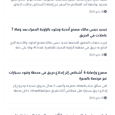
محدود بواجهة أحد المطاعم، ما أسفر عن إصابة 3 أشخاص بحالات اختناق،
قبل أن تتمكن قوات الحماية المدنية من السيطرة على النيران ومنع امتدادها
schedule
28 مايو 2026
للمباني المجاورة.
gavel
حوادث ومحاكم
تجديد حبس مالك مصنع أحذية وجلود بالزاوية الحمراء بعد وفاة 7
عاملات في الحريق
قررت جهات التحقيق المختصة تجديد حبس مالك مصنع الجلود والأحذية الذي
اندلع به حريق في منطقة الزاوية الحمراء بالقاهرة، لمدة 45 يومًا على ذمة
التحقيقات، وذلك على خلفية الحادث الذي أسفر عن وفاة 7 فتيات.
schedule
28 مايو 2026
gavel
حوادث ومحاكم
مصرع وإصابة 6 أشخاص إثر إندلاع حريق فى محطة وقود سيارات
غير مرخصة بالبحيرة
لقى سائق شاب&nbsp; مصرعه وأصيب 5 عمال بحروق شديدة وجروح إثر
إندلاع حريق بسيارة نقل فنطاس أثناء تفريغ حمولتها&nbsp; داخل محطة
وقود سيارات ( رصيف)&nbsp;
schedule
25 مايو 2026
الأخبار المحلية