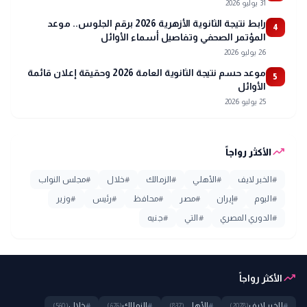
31 يوليو 2026
رابط نتيجة الثانوية الأزهرية 2026 برقم الجلوس.. موعد
4
المؤتمر الصحفي وتفاصيل أسماء الأوائل
26 يوليو 2026
موعد حسم نتيجة الثانوية العامة 2026 وحقيقة إعلان قائمة
5
الأوائل
25 يوليو 2026
trending_up
الأكثر رواجاً
#
الخبر لايف
#
الأهلي
#
الزمالك
#
خلال
#
مجلس النواب
#
اليوم
#
إيران
#
مصر
#
محافظ
#
رئيس
#
وزير
#
الدوري المصري
#
التي
#
جنيه
trending_up
الأكثر رواجاً
#
الخبر لايف
#
الأهلي
#
الزمالك
#
خلال
(560)
(676)
(837)
(2078)