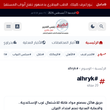
صابة إمام عاشور
اعرف كليتك.. الطب البيطري بدمنهور تفتح أبواب المستقبل 
عاجل
schedule
الجمعة 7 أغسطس 2026
٢٤ صفر ١٤٤٨ هـ
menu
font_download
dark_mode
search
home
location_city
public
map
الرئيسية
أخبار المحافظات
الأخبار المحلية
بحراوي
trending_up
رائج
#
الخبر لايف
#
الأهلي
#
الزمالك
#
خلال
#
مجلس النواب
#
اليوم
الرئيسية
الوسوم
#alhryk
chevron_left
chevron_left
#alhryk
tag
20 مقالة
gavel
حوادث ومحاكم
حريق هائل بمصنع مواد قابلة للاشتعال غرب الإسكندرية..
والحماية المدنية تمنع امتداد النيران