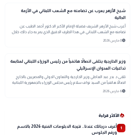
public
الأخبار المحلية
شيخ الأزهر يعرب عن تضامنه مع الشعب اللبناني في الأزمة
الحالية
أعرب شيخ الأزهر الشريف فضيلة الإمام الأكبر الدكتور أحمد الطيب عن
تضامنه مع الشعب اللبناني في هذا الظرف الدقيق الذي يمر به.جاء ذلك خلال
اتصال هاتفي أجر
schedule
8 مارس 2026
public
الأخبار المحلية
وزير الخارجية يتلقى اتصالاً هاتفياً من رئيس الوزراء اللبناني لمتابعة
تداعيات العدوان الإسرائيلي
تلقى د. بدر عبد العاطي وزير الخارجية والتعاون الدولي والمصريين بالخارج
اتصالاً هاتفياً من السيد نواف سلام رئيس مجلس الوزراء بالجمهورية اللبنانية
الشقي
schedule
6 مارس 2026
local_fire_department
الأكثر قراءة
أعرف درجاتك عندنا.. نتيجة الدبلومات الفنية 2026 بالاسم
1
ورقم الجلوس