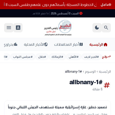
المواطنين من الخطوط المسجلة بأسمائهم دون علمهم
طقس السبت 8 أغسطس 2026.. حرارة مرتفعة ورطوبة عالية والأرصاد تحذر من أجواء شديدة الحرارة
عاجل
schedule
السبت 8 أغسطس 2026
٢٥ صفر ١٤٤٨ هـ
menu
font_download
dark_mode
search
home
location_city
public
map
الرئيسية
أخبار المحافظات
الأخبار المحلية
بحراوي
trending_up
رائج
#
الخبر لايف
#
الأهلي
#
الزمالك
#
خلال
#
مجلس النواب
#
اليوم
الرئيسية
الوسوم
#allbnany-1
chevron_left
chevron_left
#allbnany-1
tag
8 مقالة
bolt
عاجل
تصعيد خطير: غارة إسرائيلية مميتة تستهدف الجيش اللبناني جنوباً
مقتل عسكريين لبنانيين في غارة إسرائيلية جنوب البلاد يشعل فتيل التوتر.