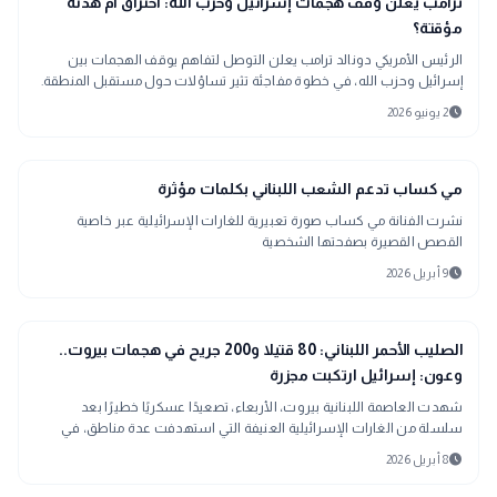
bolt
ترامب يعلن وقف هجمات إسرائيل وحزب الله: اختراق أم هدنة
مؤقتة؟
الرئيس الأمريكي دونالد ترامب يعلن التوصل لتفاهم يوقف الهجمات بين
إسرائيل وحزب الله، في خطوة مفاجئة تثير تساؤلات حول مستقبل المنطقة.
schedule
2 يونيو 2026
interests
منوعات
مي كساب تدعم الشعب اللبناني بكلمات مؤثرة
نشرت الفنانة مي كساب صورة تعبيرية للغارات الإسرائيلية عبر خاصية
القصص القصيرة بصفحتها الشخصية
schedule
9 أبريل 2026
language
اخبار عالمية
الصليب الأحمر اللبناني: 80 قتيلا و200 جريح في هجمات بيروت..
وعون: إسرائيل ارتكبت مجزرة
شهدت العاصمة اللبنانية بيروت، الأربعاء، تصعيدًا عسكريًا خطيرًا بعد
سلسلة من الغارات الإسرائيلية العنيفة التي استهدفت عدة مناطق، في
واحدة من أعنف الهجم
schedule
8 أبريل 2026