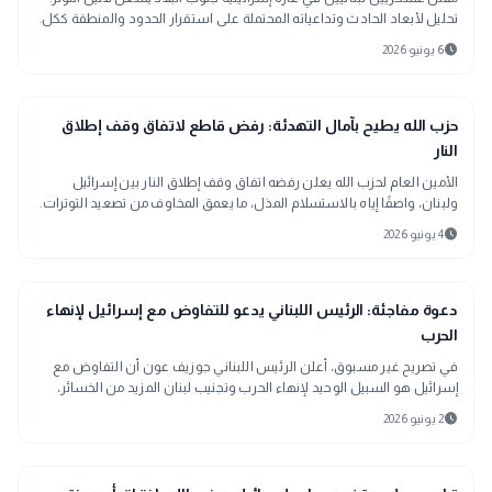
تحليل لأبعاد الحادث وتداعياته المحتملة على استقرار الحدود والمنطقة ككل.
schedule
6 يونيو 2026
bolt
عاجل
حزب الله يطيح بآمال التهدئة: رفض قاطع لاتفاق وقف إطلاق
النار
الأمين العام لحزب الله يعلن رفضه اتفاق وقف إطلاق النار بين إسرائيل
ولبنان، واصفًا إياه بالاستسلام المذل، ما يعمق المخاوف من تصعيد التوترات.
schedule
4 يونيو 2026
bolt
عاجل
دعوة مفاجئة: الرئيس اللبناني يدعو للتفاوض مع إسرائيل لإنهاء
الحرب
في تصريح غير مسبوق، أعلن الرئيس اللبناني جوزيف عون أن التفاوض مع
إسرائيل هو السبيل الوحيد لإنهاء الحرب وتجنيب لبنان المزيد من الخسائر،
مؤكداً تحمله للمسؤولية.
schedule
2 يونيو 2026
عاجل