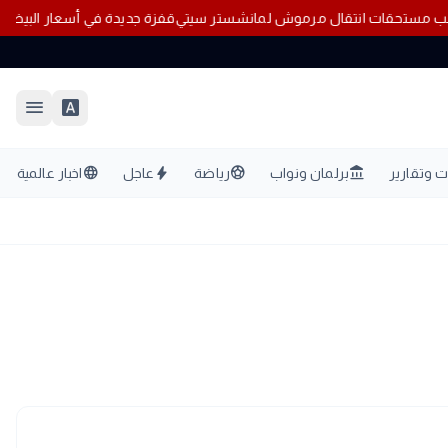
ا بسبب مستحقات انتقال مرموش لمانشستر سيتي
قفزة جديدة في أسعار البيض.. الكرتونة 
menu
font_download
language
bolt
sports_soccer
account_balance
 وتقارير
برلمان ونواب
رياضة
عاجل
اخبار عالمية