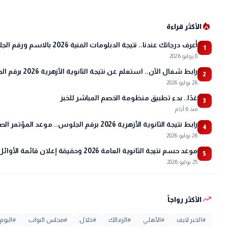
local_fire_department
الأكثر قراءة
أعرف درجاتك عندنا.. نتيجة الدبلومات الفنية 2026 بالاسم ورقم الجلوس
1
8 يوليو 2026
رابط شغال الآن.. استعلم عن نتيجة الثانوية الأزهرية 2026 برقم الجلوس عبر بوابة الأزهر
2
26 يوليو 2026
غدًا.. بدء تطبيق منظومة الخصم المباشر للخبز
3
منذ 6 أيام
رابط نتيجة الثانوية الأزهرية 2026 برقم الجلوس.. موعد المؤتمر الصحفي وتفاصيل أسماء الأوائل
4
26 يوليو 2026
موعد حسم نتيجة الثانوية العامة 2026 وحقيقة إعلان قائمة الأوائل
5
25 يوليو 2026
trending_up
الأكثر رواجاً
#
الخبر لايف
#
الأهلي
#
الزمالك
#
خلال
#
مجلس النواب
#
اليوم