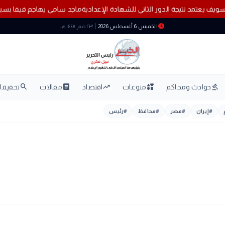
ي سويف يعتمد نتيجة الدور الثاني للشهادة الإعدادية
ماجد سامي يهاجم فيف
schedule
الخميس 6 أغسطس 2026
٢٣ صفر ١٤٤٨ هـ
search
article
trending_up
interests
gavel
حوادث ومحاكم
منوعات
اقتصاد
مقالات
تحقيقات
#
إيران
#
مصر
#
محافظ
#
رئيس