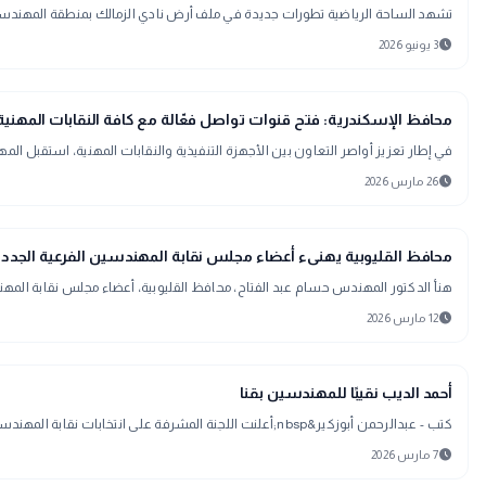
تشهد الساحة الرياضية تطورات جديدة في ملف أرض نادي الزمالك بمنطقة المهندسين،
schedule
3 يونيو 2026
map
أخبار المحافظات
محافظ الإسكندرية: فتح قنوات تواصل فعّالة مع كافة النقابات المهنية
في إطار تعزيز أواصر التعاون بين الأجهزة التنفيذية والنقابات المهنية، استقبل ا
schedule
26 مارس 2026
public
الأخبار المحلية
محافظ القليوبية يهنىء أعضاء مجلس نقابة المهندسين الفرعية الجدد بثقة الجمعية العمومية
هنأ الدكتور المهندس حسام عبد الفتاح، محافظ القليوبية، أعضاء مجلس نقابة المهندسين الفرعية &nbsp;على ثقة الجمعية العمومية وإنتخ
schedule
12 مارس 2026
map
أخبار المحافظات
أحمد الديب نقيبًا للمهندسين بقنا
كتب - عبدالرحمن أبوزكير&nbsp;أعلنت اللجنة المشرفة على انتخابات نقابة المهندسين الفرعية بمحافظة قنا، برئاسة المستشار عبداللاه عباس، فوز الدكتور المهندس
schedule
7 مارس 2026