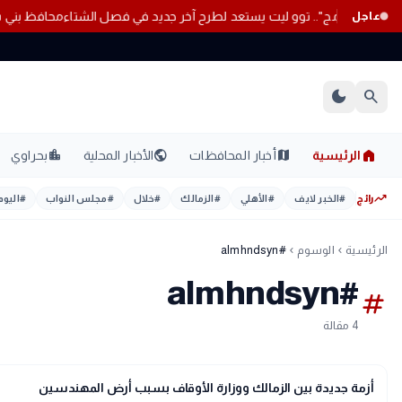
بوم "صديق البرنامج".. توو ليت يستعد لطرح آخر جديد في فصل الشتاء
محافظ بن
عاجل
dark_mode
search
home
location_city
public
map
الرئيسية
أخبار المحافظات
الأخبار المحلية
بحراوي
trending_up
رائج
#
الخبر لايف
#
الأهلي
#
الزمالك
#
خلال
#
مجلس النواب
#
اليوم
الرئيسية
الوسوم
#almhndsyn
chevron_left
chevron_left
#almhndsyn
tag
4 مقالة
sports_soccer
رياضة
أزمة جديدة بين الزمالك ووزارة الأوقاف بسبب أرض المهندسين