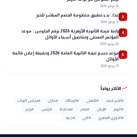
26 يوليو 2026
غدًا.. بدء تطبيق منظومة الخصم المباشر للخبز
3
31 يوليو 2026
رابط نتيجة الثانوية الأزهرية 2026 برقم الجلوس.. موعد
4
المؤتمر الصحفي وتفاصيل أسماء الأوائل
26 يوليو 2026
موعد حسم نتيجة الثانوية العامة 2026 وحقيقة إعلان قائمة
5
الأوائل
25 يوليو 2026
trending_up
الأكثر رواجاً
#
الخبر لايف
#
الأهلي
#
الزمالك
#
خلال
#
مجلس النواب
#
اليوم
#
إيران
#
مصر
#
محافظ
#
رئيس
#
وزير
#
الدوري المصري
#
التي
#
جنيه