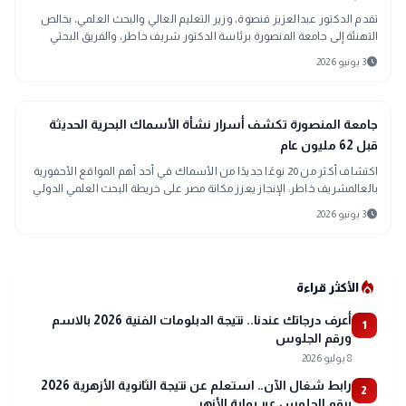
تقدم الدكتور عبدالعزيز قنصوة، وزير التعليم العالي والبحث العلمي، بخالص
التهنئة إلى جامعة المنصورة برئاسة الدكتور شريف خاطر، والفريق البحثي
الدولي بقيا
schedule
3 يونيو 2026
search
تحقيقات وتقارير
جامعة المنصورة تكشف أسرار نشأة الأسماك البحرية الحديثة
قبل 62 مليون عام
اكتشاف أكثر من 20 نوعًا جديدًا من الأسماك في أحد أهم المواقع الأحفورية
بالعالمشريف خاطر: الإنجاز يعزز مكانة مصر على خريطة البحث العلمي الدولي
ويؤكد ري
schedule
3 يونيو 2026
local_fire_department
الأكثر قراءة
أعرف درجاتك عندنا.. نتيجة الدبلومات الفنية 2026 بالاسم
1
ورقم الجلوس
8 يوليو 2026
رابط شغال الآن.. استعلم عن نتيجة الثانوية الأزهرية 2026
2
برقم الجلوس عبر بوابة الأزهر