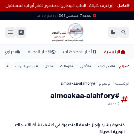
بة إمام عاشور
اعرف كليتك.. الطب البيطري بدمنهور تفتح أبواب المستقبل أم
عاجل
schedule
الجمعة 7 أغسطس 2026
٢٤ صفر ١٤٤٨ هـ
menu
font_download
dark_mode
search
home
location_city
public
map
الرئيسية
أخبار المحافظات
الأخبار المحلية
بحراوي
trending_up
رائج
#
الخبر لايف
#
الأهلي
#
الزمالك
#
خلال
#
مجلس النواب
#
اليوم
الرئيسية
الوسوم
#almoakaa-alahfory
chevron_left
chevron_left
#almoakaa-alahfory
tag
2 مقالة
school
مدارس وجامعات
قنصوة يشيد بإنجاز جامعة المنصورة في كشف نشأة الأسماك
البحرية الحديثة