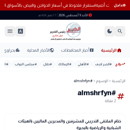
استقرار ملحوظ في أسعار الدواجن والبيض بالأسواق اليوم الأحد 9 أغ
عاجل
schedule
الأحد 9 أغسطس 2026
٢٦ صفر ١٤٤٨ هـ
menu
font_download
dark_mode
search
home
location_city
public
map
الرئيسية
أخبار المحافظات
الأخبار المحلية
بحراوي
trending_up
رائج
#
الخبر لايف
#
الأهلي
#
الزمالك
#
خلال
#
مجلس النواب
#
اليوم
الرئيسية
الوسوم
#almshrfyn
chevron_left
chevron_left
#almshrfyn
tag
2 مقالة
location_city
بحراوي
ختام الملتقى التدريبي للمشرفين والمديرين الماليين بالهيئات
الشبابية والرياضية بالبحيرة