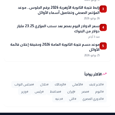
رابط نتيجة الثانوية الأزهرية 2026 برقم الجلوس.. موعد
3
المؤتمر الصحفي وتفاصيل أسماء الأوائل
26 يوليو 2026
سعر الدولار اليوم بمصر بعد سحب المركزي 23.25 مليار
4
دولار من البنوك
منذ 3 أيام
موعد حسم نتيجة الثانوية العامة 2026 وحقيقة إعلان قائمة
5
الأوائل
25 يوليو 2026
trending_up
الأكثر رواجاً
#
الخبر لايف
#
الأهلي
#
الزمالك
#
خلال
#
مجلس النواب
#
اليوم
#
مصر
#
إيران
#
محافظ
#
رئيس
#
وزير
#
الدوري المصري
#
التي
#
جنيه