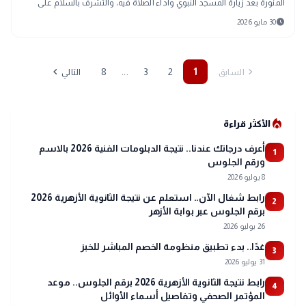
المنورة بعد زيارة المسجد النبوي وأداء الصلاة فيه، والتشرف بالسلام على
الرسول محمد صلى الله عليه وسلم وصاحبيه رضي الله عنهما.
schedule
30 مايو 2026
chevron_left
chevron_right
...
8
3
2
1
السابق
التالي
local_fire_department
الأكثر قراءة
أعرف درجاتك عندنا.. نتيجة الدبلومات الفنية 2026 بالاسم
1
ورقم الجلوس
8 يوليو 2026
رابط شغال الآن.. استعلم عن نتيجة الثانوية الأزهرية 2026
2
برقم الجلوس عبر بوابة الأزهر
26 يوليو 2026
غدًا.. بدء تطبيق منظومة الخصم المباشر للخبز
3
31 يوليو 2026
رابط نتيجة الثانوية الأزهرية 2026 برقم الجلوس.. موعد
4
المؤتمر الصحفي وتفاصيل أسماء الأوائل