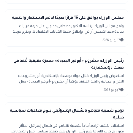
public
الأخبار المحلية
مجلس الوزراء يوافق على 16 قرارًا جديدًا لدعم الاستثمار والتنمية
وافق مجلس الوزراء برئاسة الدكتور مصطفى مدبولي على حزمة قرارات
جديدة منها تخصيص أراضٍ، وإطلاق منصة الكيانات الاقتصادية، وطرح مرحلة
جديدة من مشروع "بيت الوطن".
schedule
17 يونيو 2026
public
الأخبار المحلية
رئيس الوزراء: مشروع «أبوقير الجديدة» معجزة حقيقية تُنفذ في
صمت بالإسكندرية
استعرض رئيس الوزراء خلال جولة موسعة بالإسكندرية أبرز مشروعات
النقل والصناعة والبنية التحتية، مؤكداً أن مشروع «أبوقير الجديدة» يمثل
امتداداً عمرانياً وتنموياً جديداً للمدينة ويُنفذ وفق أعلى المعايير العالمية.
schedule
7 يونيو 2026
bolt
عاجل
تراجع شعبية نتنياهو بالشمال الإسرائيلي يلوح بتداعيات سياسية
خطيرة
استطلاع يكشف تراجعاً حاداً لشعبية نتنياهو في شمال إسرائيل المتأثر
بصواريخ حزب الله، ما يضع رئيس الوزراء تحت ضغط سياسي قبيل الانتخابات.