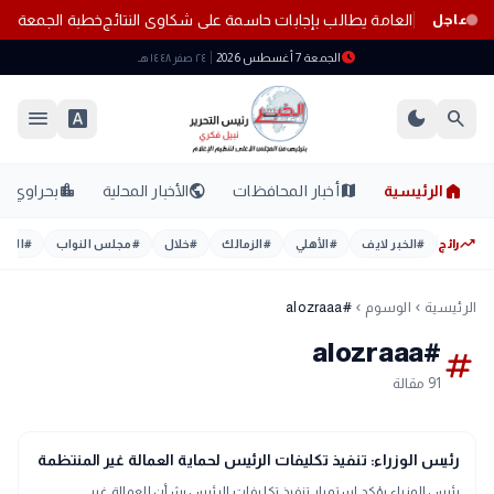
ة الثانوية العامة يطالب بإجابات حاسمة على شكاوى النتائج
خطبة الجمعة ال
عاجل
schedule
الجمعة 7 أغسطس 2026
٢٤ صفر ١٤٤٨ هـ
menu
font_download
dark_mode
search
home
location_city
public
map
الرئيسية
أخبار المحافظات
الأخبار المحلية
بحراوي
trending_up
رائج
#
الخبر لايف
#
الأهلي
#
الزمالك
#
خلال
#
مجلس النواب
#
اليوم
الرئيسية
الوسوم
#alozraaa
chevron_left
chevron_left
#alozraaa
tag
91 مقالة
public
الأخبار المحلية
رئيس الوزراء: تنفيذ تكليفات الرئيس لحماية العمالة غير المنتظمة
رئيس الوزراء يؤكد استمرار تنفيذ تكليفات الرئيس بشأن العمالة غير