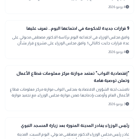
schedule
4 يونيو 2026
public
الأخبار المحلية
9 قرارات جديدة للحكومة في احتماعها اليوم.. تعرف عليها
وافق مجلس الوزراء في اجتماعه اليوم برئاسة الدكتور مصطفى مدبولي على
عدة قرارات جاءت كالتالي:1. وافق مجلس الوزراء على مشروع قرار بشأن
ترقية الموظفين الم
schedule
4 يونيو 2026
account_balance
برلمان ونواب
"إقتصادية النواب" تعتمد موازنة مركز معلومات قطاع الأعمال
وتعلن توصية هامة
ناقشت لجنة الشؤون الاقتصادية بمجلس النواب موازنة مركز معلومات قطاع
الأعمال العام وأوصت بإدماجها ضمن موازنة مجلس الوزراء، مع تجميد موازنة
ديوان عام قطاع الأعمال العام
schedule
3 يونيو 2026
public
الأخبار المحلية
رئيس الوزراء يغادر المدينة المنورة بعد زيارة المسجد النبوي
غادر رئيس مجلس الوزراء الدكتور مصطفى مدبولي، اليوم السبت، المدينة