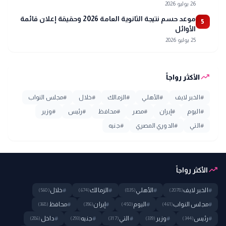
26 يوليو 2026
موعد حسم نتيجة الثانوية العامة 2026 وحقيقة إعلان قائمة
5
الأوائل
25 يوليو 2026
trending_up
الأكثر رواجاً
#
الخبر لايف
#
الأهلي
#
الزمالك
#
خلال
#
مجلس النواب
#
اليوم
#
إيران
#
مصر
#
محافظ
#
رئيس
#
وزير
#
التي
#
الدوري المصري
#
جنيه
trending_up
الأكثر رواجاً
#
الخبر لايف
#
الأهلي
#
الزمالك
#
خلال
(560)
(674)
(835)
(2078)
#
مجلس النواب
#
اليوم
#
إيران
#
محافظ
(368)
(396)
(450)
(461)
#
رئيس
#
وزير
#
التي
#
جنيه
#
داخل
(286)
(293)
(317)
(339)
(344)