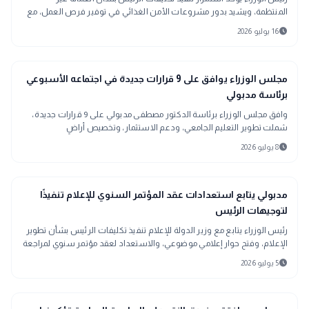
المنتظمة، ويشيد بدور مشروعات الأمن الغذائي في توفير فرص العمل، مع
تأكيد أن العلمين الجديدة تشهد طفرة عمرانية وسياحية متسارعة.
schedule
16 يوليو 2026
public
الأخبار المحلية
مجلس الوزراء يوافق على 9 قرارات جديدة في اجتماعه الأسبوعي
برئاسة مدبولي
وافق مجلس الوزراء برئاسة الدكتور مصطفى مدبولي على 9 قرارات جديدة،
شملت تطوير التعليم الجامعي، ودعم الاستثمار، وتخصيص أراضٍ
للمشروعات التنموية، وإنشاء مشروع يوفر 3500 فرصة عمل.
schedule
8 يوليو 2026
public
الأخبار المحلية
مدبولي يتابع استعدادات عقد المؤتمر السنوي للإعلام تنفيذًا
لتوجيهات الرئيس
رئيس الوزراء يتابع مع وزير الدولة للإعلام تنفيذ تكليفات الرئيس بشأن تطوير
الإعلام، وفتح حوار إعلامي موضوعي، والاستعداد لعقد مؤتمر سنوي لمراجعة
أوضاع الإعلام، إلى جانب مناقشة قانون حرية تداول المعلومات وتطوير أداء
schedule
5 يوليو 2026
المكاتب الإعلامية.
الأخبار المحلية