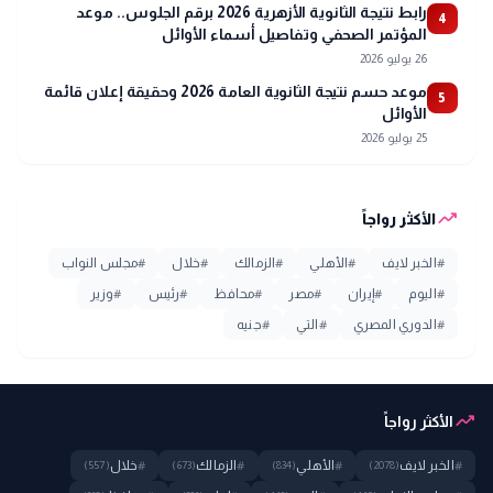
رابط نتيجة الثانوية الأزهرية 2026 برقم الجلوس.. موعد
4
المؤتمر الصحفي وتفاصيل أسماء الأوائل
26 يوليو 2026
موعد حسم نتيجة الثانوية العامة 2026 وحقيقة إعلان قائمة
5
الأوائل
25 يوليو 2026
trending_up
الأكثر رواجاً
#
الخبر لايف
#
الأهلي
#
الزمالك
#
خلال
#
مجلس النواب
#
اليوم
#
إيران
#
مصر
#
محافظ
#
رئيس
#
وزير
#
الدوري المصري
#
التي
#
جنيه
trending_up
الأكثر رواجاً
#
الخبر لايف
#
الأهلي
#
الزمالك
#
خلال
(557)
(673)
(834)
(2078)