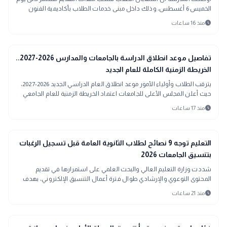
الخميس 6 أغسطس، وذلك داخل مبنى خدمات الطلاب بأكاديمية الفنون
schedule
منذ 16 ساعات
school
مدارس وجامعات
تفاصيل موعد انطلاق الدراسة بالجامعات والمدارس 2026-2027..
الخريطة الزمنية الكاملة للعام الجديد
يترقب الطلاب وأولياء الأمور موعد انطلاق العام الدراسي الجديد 2026-2027،
حيث أعلن المجلس الأعلى للجامعات اعتماد الخريطة الزمنية للعام الجامعي
المقبل، والتي تحدد مواعيد بدء الدراسة والامتحانات والإجازات بمختلف
schedule
منذ 17 ساعات
الجامعات والمعاهد الحكومية والخاصة.
school
مدارس وجامعات
التعليم توجه 9 نصائح لطلاب الثانوية العامة قبل تسجيل الرغبات
بتنسيق الجامعات 2026
شددت وزارة التعليم العالي والبحث العلمي على استمرارها في تقديم
المحتوى التوعوي والإرشادي طوال فترة أعمال التنسيق الإلكتروني، بهدف
مساعدة الطلاب على تسجيل رغباتهم بطريقة صحيحة
schedule
منذ 21 ساعات
مدارس وجامعات