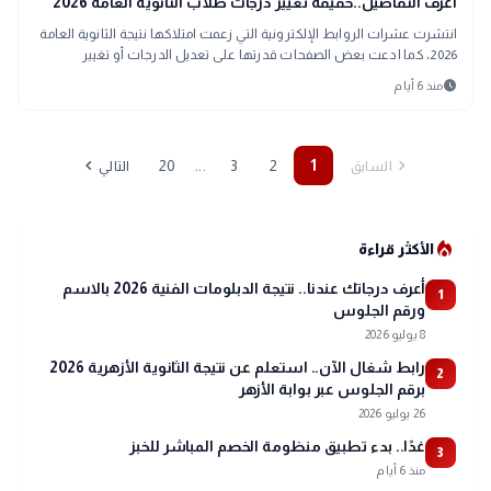
school
اعرف التفاصيل..حقيقة تغيير درجات طلاب الثانوية العامة 2026
انتشرت عشرات الروابط الإلكترونية التي زعمت امتلاكها نتيجة الثانوية العامة
2026، كما ادعت بعض الصفحات قدرتها على تعديل الدرجات أو تغيير
المجموع النهائي للطلاب.
schedule
منذ 6 أيام
chevron_left
chevron_right
...
20
3
2
1
السابق
التالي
local_fire_department
الأكثر قراءة
أعرف درجاتك عندنا.. نتيجة الدبلومات الفنية 2026 بالاسم
1
ورقم الجلوس
8 يوليو 2026
رابط شغال الآن.. استعلم عن نتيجة الثانوية الأزهرية 2026
2
برقم الجلوس عبر بوابة الأزهر
26 يوليو 2026
غدًا.. بدء تطبيق منظومة الخصم المباشر للخبز
3
منذ 6 أيام