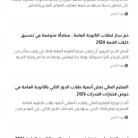
على مناهج حديثة تستهدف تنمية مهارات التفكير النقدي والتحليل
والاستدلال، من خلال محتوى تعليمي تفاعلي يواكب المعايير الدولية.
schedule
منذ 3 أيام
school
مدارس وجامعات
خبر سار لطلاب الثانوية العامة.. مفاجأة متوقعة في تنسيق
كليات القمة 2026
أوضح الخبير التربوي أن إعلان نتيجة الثانوية العامة 2026 في وقت متأخر من
الليل لم يكن أمرًا عشوائيًا، وإنما جاء ليعكس توجهًا جديدًا من وزارة التربية
والتعليم
schedule
منذ 4 أيام
school
مدارس وجامعات
التعليم العالي تعلن أحقية طلاب الدور الثاني بالثانوية العامة في
خوض اختبارات القدرات 2026
أكدت وزارة التعليم العالي والبحث العلمي أحقية طلاب الثانوية العامة
المصرية لعام 2026، الذين سيؤدون امتحانات الدور الثاني، في التقدم لحجز
اختبارات القدرات الخاصة بالكليات التي تشترط اجتياز هذه الاختبارات ضمن
schedule
منذ 5 أيام
قواعد القبول بها.
مدارس وجامعات