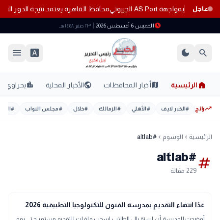
يا بمواجهة AS Port الجيبوتي
محافظ القاهرة يعتمد نتيجة الدور الثاني لل
عاجل
schedule
الخميس 6 أغسطس 2026
٢٣ صفر ١٤٤٨ هـ
menu
font_download
dark_mode
search
home
location_city
public
map
الرئيسية
أخبار المحافظات
الأخبار المحلية
بحراوي
trending_up
رائج
#
الخبر لايف
#
الأهلي
#
الزمالك
#
خلال
#
مجلس النواب
#
اليوم
الرئيسية
الوسوم
#altlab
chevron_left
chevron_left
#altlab
tag
229 مقالة
school
مدارس وجامعات
غدًا انتهاء التقديم بمدرسة الفنون للتكنولوجيا التطبيقية 2026
أوضحت المدرسة أن استقبال الطلاب لسحب ملفات التقديم مستمر حتى يوم