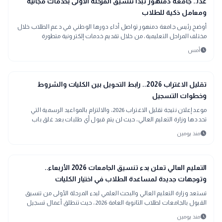
school
غدًا.. جامعة دمنهور تبدأ تنسيق المرحلة الأولى بخدمات مجانية
ومعامل ذكية للطلاب
أوضح رئيس جامعة دمنهور تواصل أداء دورها الوطني في دعم الطلاب خلال
مختلف المراحل التعليمية، من خلال تقديم خدمات إلكترونية متطورة
schedule
أمس
school
مدارس وجامعات
تقليل الاغتراب 2026.. رابط التحويل بين الكليات والشروط
وخطوات التسجيل
موعد إعلان نتيجة تقليل الاغتراب 2026، والالتزام بالمواعيد الرسمية التي
تحددها وزارة التعليم العالي، حيث لن يتم قبول أي طلبات بعد غلق باب
التحويل الإلكتروني.
schedule
منذ يومين
school
مدارس وجامعات
التعليم العالي تعلن بدء تنسيق الجامعات 2026 الأربعاء..
وتوجهات جديدة لمساعدة الطلاب في اختيار الكليات
تستعد وزارة التعليم العالي والبحث العلمي لبدء المرحلة الأولى من تنسيق
القبول بالجامعات لطلاب الثانوية العامة 2026، حيث تنطلق أعمال تسجيل
الرغبات رسميًا يوم الأربعاء المقبل عبر موقع التنسيق الإلكتروني، مع توفير
schedule
منذ يومين
الدعم الفني للطلاب خلال فترة التقديم.