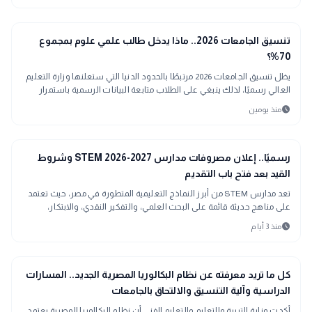
school
مدارس وجامعات
تنسيق الجامعات 2026.. ماذا يدخل طالب علمي علوم بمجموع
70%؟
يظل تنسيق الجامعات 2026 مرتبطًا بالحدود الدنيا التي ستعلنها وزارة التعليم
العالي رسميًا، لذلك ينبغي على الطلاب متابعة البيانات الرسمية باستمرار
schedule
منذ يومين
school
مدارس وجامعات
رسميًا.. إعلان مصروفات مدارس STEM 2026-2027 وشروط
القيد بعد فتح باب التقديم
تعد مدارس STEM من أبرز النماذج التعليمية المتطورة في مصر، حيث تعتمد
على مناهج حديثة قائمة على البحث العلمي، والتفكير النقدي، والابتكار،
والعمل الجماعي
schedule
منذ 3 أيام
school
مدارس وجامعات
كل ما تريد معرفته عن نظام البكالوريا المصرية الجديد.. المسارات
الدراسية وآلية التنسيق والالتحاق بالجامعات
أكدت وزارة التربية والتعليم والتعليم الفني أن نظام البكالوريا المصرية يعتمد