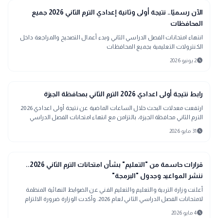
school
مدارس وجامعات
الآن رسميًا.. نتيجة أولى وثانية إعدادي الترم الثاني 2026 جميع
المحافظات
انتهاء امتحانات الفصل الدراسي الثاني وبدء أعمال التصحيح والمراجعة داخل
الكنترولات التعليمية بجميع المحافظات
schedule
2 يونيو 2026
school
مدارس وجامعات
رابط نتيجة أولى اعدادي 2026 الترم الثاني بمحافظة الجيزة
ارتفعت معدلات البحث خلال الساعات الماضية عن نتيجة أولى اعدادي 2026
الترم الثاني محافظة الجيزة، بالتزامن مع انتهاء امتحانات الفصل الدراسي
الثاني وترقب
schedule
31 مايو 2026
bolt
عاجل
قرارات حاسمة من "التعليم" بشأن امتحانات الترم الثاني 2026..
ننشر المواعيد وجدول "البرمجة"
أعلنت وزارة التربية والتعليم والتعليم الفني عن الضوابط النهائية المنظمة
لامتحانات الفصل الدراسي الثاني لعام 2026. وأكدت الوزارة ضرورة الالتزام
التام بمواصفات الورقة الامتحانية الصادرة عن المركز القومي للامتحانات، مع
schedule
4 مايو 2026
توجيه واضعي الأسئلة بإعداد 3 نماذج امتحانية مختلفة بوزن نسبي موحد