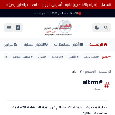
حياته داخل منزله بالأقصر
برلمانية: تأسيس فروع للجامعات بالخارج يعزز تنافسي
عاجل
schedule
الأحد 9 أغسطس 2026
٢٦ صفر ١٤٤٨ هـ
menu
font_download
dark_mode
search
home
location_city
public
map
الرئيسية
أخبار المحافظات
الأخبار المحلية
بحراوي
trending_up
رائج
#
الخبر لايف
#
الأهلي
#
الزمالك
#
خلال
#
مجلس النواب
#
اليوم
الرئيسية
الوسوم
#altrm
chevron_left
chevron_left
#altrm
tag
8 مقالة
school
مدارس وجامعات
خطوة بخطوة.. طريقة الاستعلام عن نتيجة الشهادة الإعدادية
محافظة القاهرة