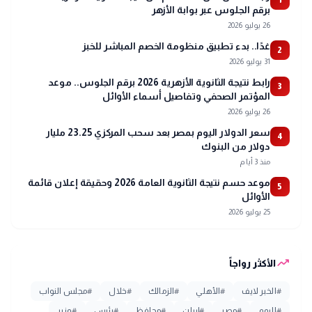
1
برقم الجلوس عبر بوابة الأزهر
26 يوليو 2026
غدًا.. بدء تطبيق منظومة الخصم المباشر للخبز
2
31 يوليو 2026
رابط نتيجة الثانوية الأزهرية 2026 برقم الجلوس.. موعد
3
المؤتمر الصحفي وتفاصيل أسماء الأوائل
26 يوليو 2026
سعر الدولار اليوم بمصر بعد سحب المركزي 23.25 مليار
4
دولار من البنوك
منذ 3 أيام
موعد حسم نتيجة الثانوية العامة 2026 وحقيقة إعلان قائمة
5
الأوائل
25 يوليو 2026
trending_up
الأكثر رواجاً
#
الخبر لايف
#
الأهلي
#
الزمالك
#
خلال
#
مجلس النواب
#
اليوم
#
مصر
#
إيران
#
محافظ
#
رئيس
#
وزير