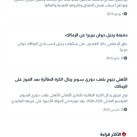
ويوضح أسباب فشل الاتفاق وظروفه الصحية والمالية.
schedule
4 يونيو 2026
sports_soccer
رياضة
حقيقة رحيل خوان بيزيرا عن الزمالك
علق الإعلامي خالد الغندور، على شائعات رحيل لاعب نادي الزمالك خوان
بيزيرا .
schedule
29 مايو 2026
sports_soccer
رياضة
الأهلي يتوج بلقب دوري سوبر رجال الكرة الطائرة بعد الفوز على
الزمالك
توج فريق رجال الكرة الطائرة بالنادي الأهلي الأهلي بلقب دوري السوبر
للموسم المحلي 2025-2026، بعد فوزه في الجولة الأخيرة على غريمه التقليدي
الزمالك، بثل
schedule
25 مارس 2026
local_fire_department
الأكثر قراءة