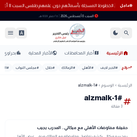
لمواطنين من الخطوط المسجلة بأسمائهم دون علمهم
طقس السبت 8 أغسطس 2026.. حرارة مرتفعة ورطوبة عالية والأرصاد تحذر من أجواء شديدة الحرارة
عاجل
schedule
السبت 8 أغسطس 2026
٢٥ صفر ١٤٤٨ هـ
menu
font_download
dark_mode
search
home
location_city
public
map
الرئيسية
أخبار المحافظات
الأخبار المحلية
بحراوي
trending_up
رائج
#
الخبر لايف
#
الأهلي
#
الزمالك
#
خلال
#
مجلس النواب
#
اليوم
الرئيسية
الوسوم
#alzmalk-1
chevron_left
chevron_left
#alzmalk-1
tag
3 مقالة
sports_soccer
رياضة
حقيقة مفاوضات الأهلي مع ميكالي.. المدرب يجيب
روجييرو ميكالي يكشف تفاصيل مفاوضاته مع الزمالك وينفي عرض الأهلي،