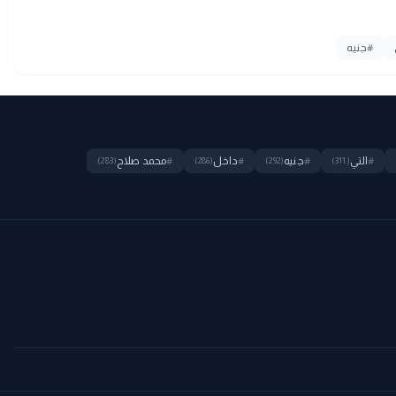
#
جنيه
#
التي
#
جنيه
#
داخل
#
محمد صلاح
(283)
(286)
(292)
(311)