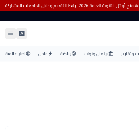
منح أوائل الثانوية العامة 2026.. رابط التقديم ودليل الجامعات المشاركة
menu
font_download
language
bolt
sports_soccer
account_balance
 وتقارير
برلمان ونواب
رياضة
عاجل
اخبار عالمية