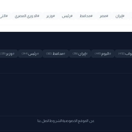
#
إيران
#
مصر
#
محافظ
#
رئيس
#
وزير
#
الدوري المصري
#
التي
واب
#
اليوم
#
إيران
#
محافظ
#
رئيس
#
وزير
(339)
(344)
(368)
(396)
(449)
(458)
عن الموقع
الخصوصية
الشروط
اتصل بنا