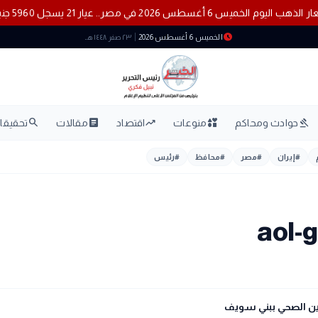
أسعار الذهب اليوم الخميس 6 أغسطس 2026 في مصر.. عيار 21 يسجل 5960 جنيهًا
schedule
الخميس 6 أغسطس 2026
٢٣ صفر ١٤٤٨ هـ
search
article
trending_up
interests
gavel
حوادث ومحاكم
منوعات
اقتصاد
مقالات
تحقيقات
#
إيران
#
مصر
#
محافظ
#
رئيس
أمين الصحي ببني سويف