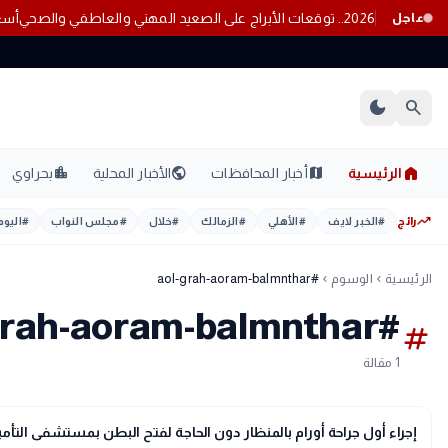
عاطفي والصحي
عاجل
dark_mode
search
home
location_city
public
map
الرئيسية
أخبار المحافظات
الأخبار المحلية
بحراوي
trending_up
رائج
#
الخبر لايف
#
الأهلي
#
الزمالك
#
خلال
#
مجلس النواب
#
اليوم
الرئيسية
الوسوم
#aol-grah-aoram-balmnthar
chevron_left
chevron_left
#aol-grah-aoram-balmnthar
tag
1 مقالة
public
الأخبار المحلية
إجراء أول جراحة أورام بالمنظار دون الحاجة لفتح البطن بمستشفى الت