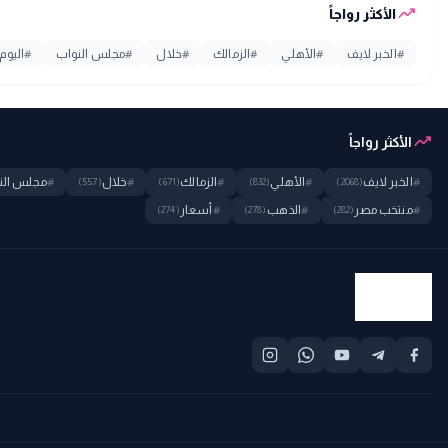
trending_up
الأكثر رواجاً
#
الخبر لايف
#
الأهلي
#
الزمالك
#
خلال
#
مجلس النواب
#
اليوم
trending_up
الأكثر رواجاً
#
الخبر لايف
#
الأهلي
#
الزمالك
#
خلال
#
مجلس الن
(557)
(671)
(832)
(2068)
#
منتخب مصر
#
الذهب
#
أسعار
(274)
(278)
(282)