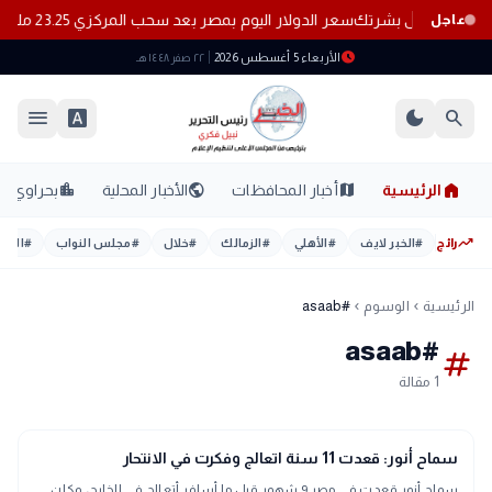
سعر الدولار اليوم بمصر بعد سحب المركزي 23.25 مليار دولار من البنوك
عاجل
schedule
الأربعاء 5 أغسطس 2026
٢٢ صفر ١٤٤٨ هـ
menu
font_download
dark_mode
search
home
location_city
public
map
الرئيسية
أخبار المحافظات
الأخبار المحلية
بحراوي
trending_up
رائج
#
الخبر لايف
#
الأهلي
#
الزمالك
#
خلال
#
مجلس النواب
#
اليوم
الرئيسية
الوسوم
#asaab
chevron_left
chevron_left
#asaab
tag
1 مقالة
interests
منوعات
سماح أنور: قعدت 11 سنة اتعالج وفكرت في الانتحار
سماح أنور قعدت في مصر 9 شهور قبل ما أسافر أتعالج في الخارج، وكان