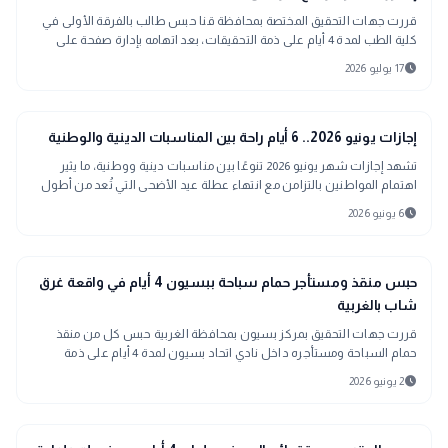
قررت جهات التحقيق المختصة بمحافظة قنا حبس طالب بالفرقة الأولى في
كلية الطب لمدة 4 أيام على ذمة التحقيقات، بعد اتهامه بإدارة صفحة على
مواقع التواصل الاجتماعي للترويج لبيع نظارات إلكترونية مزودة بسماعات
schedule
17 يوليو 2026
دقيقة، يُشتبه في استخدامها لمساعدة الطلاب على الغش داخل لجان
الامتحانات مقابل مبالغ مالية.
interests
منوعات
إجازات يونيو 2026.. 6 أيام راحة بين المناسبات الدينية والوطنية
تشهد إجازات شهر يونيو 2026 تنوعًا بين مناسبات دينية ووطنية، ما يثير
اهتمام المواطنين بالتزامن مع انتهاء عطلة عيد الأضحى التي تُعد من أطول
الإجازات الرسمية هذا العام.
schedule
6 يونيو 2026
gavel
حوادث ومحاكم
حبس منقذ ومستأجر حمام سباحة ببسيون 4 أيام في واقعة غرق
شاب بالغربية
قررت جهات التحقيق بمركز بسيون بمحافظة الغربية حبس كل من منقذ
حمام السباحة ومستأجره داخل نادي اتحاد بسيون لمدة 4 أيام على ذمة
التحقيقات، على خلفية واقعة غرق شاب داخل الحمام خلال احتفالات عيد
schedule
2 يونيو 2026
الأضحى المبارك.
حوادث ومحاكم