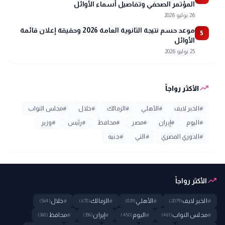
المؤتمر الصحفي وتفاصيل أسماء الأوائل
26 يوليو 2026
موعد حسم نتيجة الثانوية العامة 2026 وحقيقة إعلان قائمة
5
الأوائل
25 يوليو 2026
trending_up
الأكثر رواجاً
#
الخبر لايف
#
الأهلي
#
الزمالك
#
خلال
#
مجلس النواب
#
اليوم
#
إيران
#
مصر
#
محافظ
#
رئيس
#
وزير
#
الدوري المصري
#
التي
#
جنيه
trending_up
الأكثر رواجاً
#
الخبر لايف
#
الأهلي
#
الزمالك
#
خلال
(564)
(678)
(839)
(2079)
#
مجلس النواب
#
اليوم
#
إيران
#
محافظ
(368)
(396)
(450)
(461)