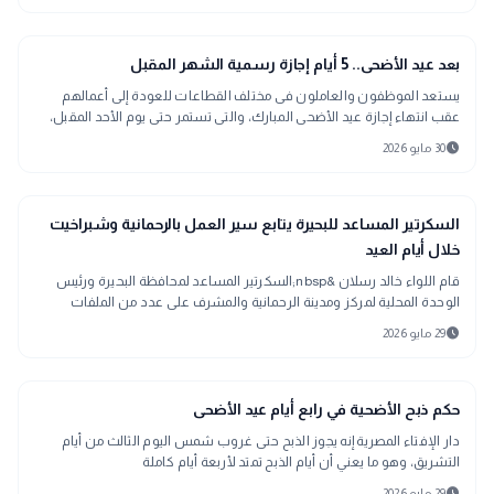
public
الأخبار المحلية
بعد عيد الأضحى.. 5 أيام إجازة رسمية الشهر المقبل
يستعد الموظفون والعاملون فى مختلف القطاعات للعودة إلى أعمالهم
عقب انتهاء إجازة عيد الأضحى المبارك، والتى تستمر حتى يوم الأحد المقبل،
وفقًا للجدول الرسمى الذى أعلنه مجلس الوزراء، بعدما بدأت الإجازة اعتبارًا
schedule
30 مايو 2026
من يوم الثلاثاء الماضى.
location_city
بحراوي
السكرتير المساعد للبحيرة يتابع سير العمل بالرحمانية وشبراخيت
خلال أيام العيد
قام اللواء خالد رسلان &nbsp;السكرتير المساعد لمحافظة البحيرة ورئيس
الوحدة المحلية لمركز ومدينة الرحمانية والمشرف على عدد من الملفات
والقطاعات بديوان ع
schedule
29 مايو 2026
interests
منوعات
حكم ذبح الأضحية في رابع أيام عيد الأضحى
دار الإفتاء المصرية إنه يجوز الذبح حتى غروب شمس اليوم الثالث من أيام
التشريق، وهو ما يعني أن أيام الذبح تمتد لأربعة أيام كاملة
schedule
29 مايو 2026