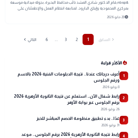
&nbsp;قام الدكتور شادي المشد نائب محافظ البحيرة، بجولة ميدانية موسعة
بمركزي المحمودية وإيتاي البارود، لمتابعة انتظام العمل والإطمئنان على
مستوى الخدما
schedule
28 مايو 2026
chevron_left
chevron_right
...
6
3
2
1
السابق
التالي
local_fire_department
الأكثر قراءة
أعرف درجاتك عندنا.. نتيجة الدبلومات الفنية 2026 بالاسم
1
ورقم الجلوس
8 يوليو 2026
رابط شغال الآن.. استعلم عن نتيجة الثانوية الأزهرية 2026
2
برقم الجلوس عبر بوابة الأزهر
26 يوليو 2026
غدًا.. بدء تطبيق منظومة الخصم المباشر للخبز
3
31 يوليو 2026
رابط نتيجة الثانوية الأزهرية 2026 برقم الجلوس.. موعد
4