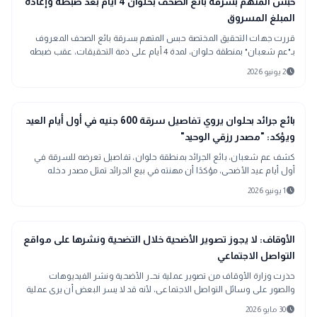
gavel
حبس المتهم بسرقة بائع الصحف بحلوان 4 أيام بعد ضبطه وإعادة
المبلغ المسروق
قررت جهات التحقيق المختصة حبس المتهم بسرقة بائع الصحف المعروف
بـ"عم شعبان" بمنطقة حلوان، لمدة 4 أيام على ذمة التحقيقات، عقب ضبطه
وبحوزته المبلغ المالي المستولى عليه.
schedule
2 يونيو 2026
gavel
حوادث ومحاكم
بائع جرائد بحلوان يروي تفاصيل سرقة 600 جنيه في أول أيام العيد
ويؤكد: "مصدر رزقي الوحيد"
كشف عم شعبان، بائع الجرائد بمنطقة حلوان، تفاصيل تعرضه للسرقة في
أول أيام عيد الأضحى، مؤكدًا أن مهنته في بيع الجرائد تمثل مصدر دخله
الوحيد.لحظة اكتشاف
schedule
1 يونيو 2026
public
الأخبار المحلية
الأوقاف: لا يجوز تصوير الأضحية خلال التضحية ونشرها على مواقع
التواصل الاجتماعي
حذرت وزارة الأوقاف من تصوير عملية نحـ.ر الأضحية ونشر الفيديوهات
والصور على وسائل التواصل الاجتماعى، لأنه قد لا يسر البعض أن يرى عملية
النحـ.ر، بالإضافة إلى أنه يُنافي مقصود الإخلاص.
schedule
30 مايو 2026