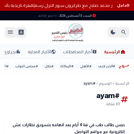
 موعد ظهور محمد صلاح مع طرابزون سبور التركي رسميًا
قفزة تاريخية بال
عاجل
schedule
السبت 8 أغسطس 2026
٢٥ صفر ١٤٤٨ هـ
menu
font_download
dark_mode
search
home
location_city
public
map
الرئيسية
أخبار المحافظات
الأخبار المحلية
بحراوي
trending_up
رائج
#
الخبر لايف
#
الأهلي
#
الزمالك
#
خلال
#
مجلس النواب
#
اليوم
الرئيسية
الوسوم
#ayam
chevron_left
chevron_left
#ayam
tag
69 مقالة
gavel
حوادث ومحاكم
حبس طالب طب في قنا 4 أيام بعد اتهامه بتسويق نظارات غش
إلكترونية عبر مواقع التواصل