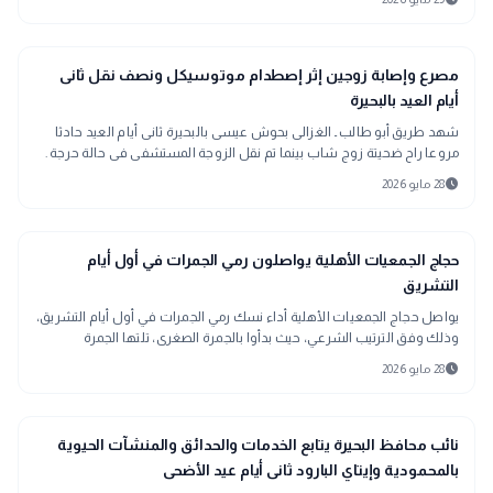
gavel
حوادث ومحاكم
مصرع وإصابة زوجين إثر إصطدام موتوسيكل ونصف نقل ثانى
أيام العيد بالبحيرة
شهد طريق أبو طالب ـ الغزالى بحوش عيسى بالبحيرة ثانى أيام العيد حادثا
مروعا راح ضحيتة زوج شاب بينما تم نقل الزوجة المستشفى فى حالة حرجة .
صدمتهما سيارة
schedule
28 مايو 2026
public
الأخبار المحلية
حجاج الجمعيات الأهلية يواصلون رمي الجمرات في أول أيام
التشريق
يواصل حجاج الجمعيات الأهلية أداء نسك رمي الجمرات في أول أيام التشريق،
وذلك وفق الترتيب الشرعي، حيث بدأوا بالجمرة الصغرى، تلتها الجمرة
الوسطى، ثم جمرة العقبة الكبرى.
schedule
28 مايو 2026
location_city
بحراوي
نائب محافظ البحيرة يتابع الخدمات والحدائق والمنشآت الحيوية
بالمحمودية وإيتاي البارود ثانى أيام عيد الأضحى