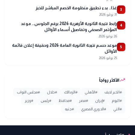
غدًا.. بدء تطبيق منظومة الخصم المباشر للخبز
3
31 يوليو 2026
رابط نتيجة الثانوية الأزهرية 2026 برقم الجلوس.. موعد
4
المؤتمر الصحفي وتفاصيل أسماء الأوائل
26 يوليو 2026
موعد حسم نتيجة الثانوية العامة 2026 وحقيقة إعلان قائمة
5
الأوائل
25 يوليو 2026
trending_up
الأكثر رواجاً
#
الخبر لايف
#
الأهلي
#
الزمالك
#
خلال
#
مجلس النواب
#
اليوم
#
إيران
#
مصر
#
محافظ
#
رئيس
#
وزير
#
التي
#
الدوري المصري
#
جنيه