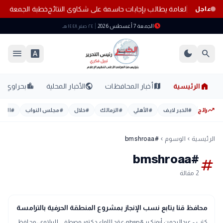
ة الثانوية العامة يطالب بإجابات حاسمة على شكاوى النتائج
خطبة الجمعة الي
عاجل
schedule
الجمعة 7 أغسطس 2026
٢٤ صفر ١٤٤٨ هـ
menu
font_download
dark_mode
search
home
location_city
public
map
الرئيسية
أخبار المحافظات
الأخبار المحلية
بحراوي
trending_up
رائج
#
الخبر لايف
#
الأهلي
#
الزمالك
#
خلال
#
مجلس النواب
#
اليوم
الرئيسية
الوسوم
#bmshroaa
chevron_left
chevron_left
#bmshroaa
tag
2 مقالة
map
أخبار المحافظات
محافظ قنا يتابع نسب الإنجاز بمشروع المنطقة الحرفية بالترامسة
كتب - عبدالرحمن أبوزكير &nbsp;عقد اللواء دكتور مصطفى الببلاوي، محافظ