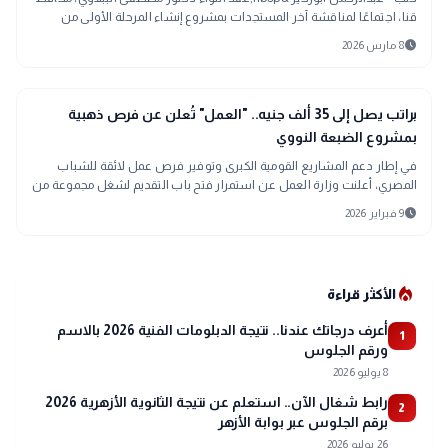
قنا، اجتماعًا لمناقشة آخر المستجدات بمشروع إنشاء المرحلة الأولى من
المنطقة الحرفي
schedule
8 مارس 2026
public
الأخبار المحلية
براتب يصل إلى 35 ألف جنيه.. "العمل" تُعلن عن فرص ذهبية
بمشروع الضبعة النووي
في إطار دعم المشاريع القومية الكبرى وتوفير فرص عمل لائقة للشباب
المصري، أعلنت وزارة العمل عن استمرار فتح باب التقديم لشغل مجموعة من
الوظائف الفنية والحرفية بمشروع محطة الضبعة النووية وتأتي هذه الخطوة
schedule
9 فبراير 2026
لتلبية احتياجات المشروع من الكوادر الماهرة بامتيازات مالية هي الأعلى في
سوق العمل الفني حالياً.
local_fire_department
الأكثر قراءة
أعرف درجاتك عندنا.. نتيجة الدبلومات الفنية 2026 بالاسم
1
ورقم الجلوس
8 يوليو 2026
رابط شغال الآن.. استعلم عن نتيجة الثانوية الأزهرية 2026
2
برقم الجلوس عبر بوابة الأزهر
26 يوليو 2026