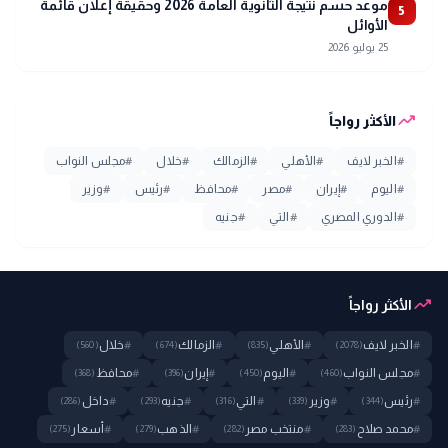
موعد حسم نتيجة الثانوية العامة 2026 وحقيقة إعلان قائمة
5
الأوائل
25 يوليو 2026
trending_up
الأكثر رواجاً
#
الخبر لايف
#
الأهلي
#
الزمالك
#
خلال
#
مجلس النواب
#
اليوم
#
إيران
#
مصر
#
محافظ
#
رئيس
#
وزير
#
الدوري المصري
#
التي
#
جنيه
trending_up
الأكثر رواجاً
#
الخبر لايف
#
الأهلي
#
الزمالك
#
خلال
(560)
(674)
(835)
(2078)
#
مجلس النواب
#
اليوم
#
إيران
#
محافظ
(368)
(396)
(450)
(460)
#
رئيس
#
وزير
#
التي
#
جنيه
#
داخل
(286)
(293)
(316)
(339)
(344)
#
محمد صلاح
#
منتخب مصر
#
الذهب
#
أسعار
(275)
(279)
(282)
(283)