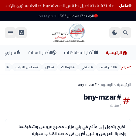
 المناطق.. الأرصاد تكشف تفاصيل طقس الجمعة
ضبط صانعة محتوى بالإسكندري
عاجل
schedule
الجمعة 7 أغسطس 2026
٢٤ صفر ١٤٤٨ هـ
menu
font_download
dark_mode
search
home
location_city
public
map
الرئيسية
أخبار المحافظات
الأخبار المحلية
بحراوي
trending_up
رائج
#
الخبر لايف
#
الأهلي
#
الزمالك
#
خلال
#
مجلس النواب
#
اليوم
الرئيسية
الوسوم
#bny-mzar
chevron_left
chevron_left
#bny-mzar
tag
1 مقالة
gavel
حوادث ومحاكم
الفرح يتحول إلى مأتم في بني مزار.. مصرع عروس وشقيقتها
وإصابة العريس واثنين آخرين في حادث انقلاب سيارة