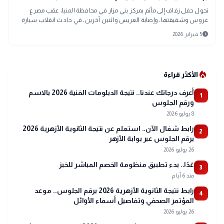
تحول حفل زفاف إلى مأتم بمركز بني مزار في محافظة المنيا، عقب مصرع
عروس وشقيقتها، وإصابة العريس واثنين آخرين، في حادث انقلاب سيارة
كانوا يستقلونها أثناء
schedule
5 فبراير 2026
local_fire_department
الأكثر قراءة
أعرف درجاتك عندنا.. نتيجة الدبلومات الفنية 2026 بالاسم
1
ورقم الجلوس
8 يوليو 2026
رابط شغال الآن.. استعلم عن نتيجة الثانوية الأزهرية 2026
2
برقم الجلوس عبر بوابة الأزهر
26 يوليو 2026
غدًا.. بدء تطبيق منظومة الخصم المباشر للخبز
3
منذ 6 أيام
رابط نتيجة الثانوية الأزهرية 2026 برقم الجلوس.. موعد
4
المؤتمر الصحفي وتفاصيل أسماء الأوائل
26 يوليو 2026