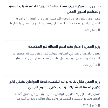
public
الأخبار المحلية
حسن رداد: مركز تدريب قفط «قلعة تدريبية» لدعم شباب الصعيد
وتأهيلهم لسوق العمل
كتب - عبدالرحمن أبوزكير&nbsp;أكد حسن رداد وزير العمل، أن الدولة
المصرية تواصل تنفيذ خطة شاملة لتطوير منظومة التدريب المهني باعتبارها
إحدى الركائز الأس
schedule
17 مايو 2026
public
الأخبار المحلية
وزير العمل: 2 مليار جنيه لدعم العمالة غير المنتظمة
حسن رداد:عمال مصر في الصدارة.. سواعد تبني وتقود معركة الجمهورية
الجديدةالدولة تمضي نحو بيئة عمل عادلة وآمنة تدعم الإنتاج والاستثمار
والأمان الوظيفيذكر
schedule
30 أبريل 2026
account_balance
برلمان ونواب
وزير العمل خلال لقائه نواب الشعب: خدمة المواطن بشكل لائق
وكريم هدفنا المشترك.. وباب مكتبي مفتوح للجميع
حسن رداد:ـ "الوزارة" تنظر إلى البرلمان كشريك رئيسي في تحقيق أهداف
التنمية وتعزيز الاستقرار الاجتماعي والاقتصاديمراكز ووحدات التدريب
المهني ونشرات التو
schedule
14 أبريل 2026