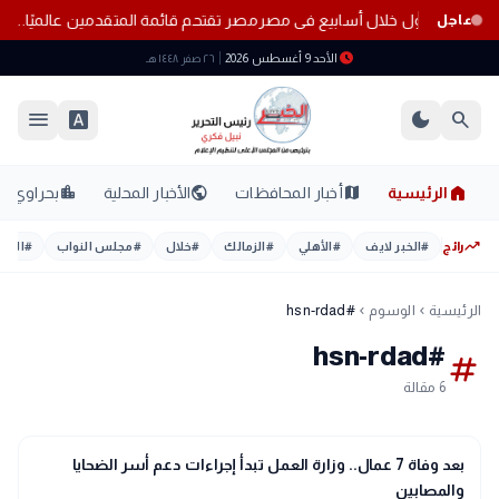
طوط المحمول خلال أسابيع فى مصر
مصر تقتحم قائمة المتقدمين عالميًا.. 15 مركزًا جديدًا في حوكمة الذكاء الاصطناعي
عاجل
schedule
الأحد 9 أغسطس 2026
٢٦ صفر ١٤٤٨ هـ
menu
font_download
dark_mode
search
home
location_city
public
map
الرئيسية
أخبار المحافظات
الأخبار المحلية
بحراوي
trending_up
رائج
#
الخبر لايف
#
الأهلي
#
الزمالك
#
خلال
#
مجلس النواب
#
اليوم
الرئيسية
الوسوم
#hsn-rdad
chevron_left
chevron_left
#hsn-rdad
tag
6 مقالة
gavel
حوادث ومحاكم
بعد وفاة 7 عمال.. وزارة العمل تبدأ إجراءات دعم أسر الضحايا
والمصابين