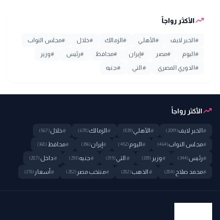
trending_up
الأكثر رواجاً
#
الخبر لايف
#
الأهلي
#
الزمالك
#
خلال
#
مجلس النواب
#
اليوم
#
مصر
#
إيران
#
محافظ
#
رئيس
#
وزير
#
الدوري المصري
#
التي
#
جنيه
trending_up
الأكثر رواجاً
#
الخبر لايف
#
الأهلي
#
الزمالك
#
خلال
(567)
(678)
(839)
(2091)
#
مجلس النواب
#
اليوم
#
إيران
#
محافظ
(368)
(396)
(452)
(464)
#
رئيس
#
وزير
#
التي
#
جنيه
#
داخل
(287)
(293)
(319)
(339)
(344)
#
محمد صلاح
#
الذهب
#
منتخب مصر
#
أسعار
(276)
(282)
(282)
(284)