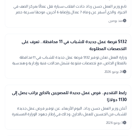
تابع وزير العمل حسن رداد حادث انقلاب سيارة تقل عمالًا بمركز الصف في
الجيزة، والذي أسفر عن وفاة 7 عمال وإصابة 6 آخرين، موجهًا بسرعة حصر
بيانات الضحايا والمصابين لاتخاذ إجراءات الدعم والرعاية الاجتماعية.
schedule
منذ يومين
public
الأخبار المحلية
5132 فرصة عمل جديدة للشباب في 11 محافظة.. تعرف على
التخصصات المطلوبة
وزارة العمل تعلن توفير 5132 فرصة عمل جديدة للشباب في 11 محافظة
بالقطاع الخاص، مع تخصصات متنوعة تشمل مجالات فنية وإدارية وهندسية
وفرص لذوي الهمم.
schedule
24 يونيو 2026
public
الأخبار المحلية
رابط التقديم.. فرص عمل جديدة للمصريين بالخارج براتب يصل إلى
1130 دولارًا
أعلن وزير العمل حسن رداد، اليوم الأربعاء، عن توفير فرص عمل جديدة
للشباب من الجنسين للعمل بالخارج، وذلك في إطار جهود الوزارة المستمرة
لتوفير فرص عمل لا
schedule
3 يونيو 2026