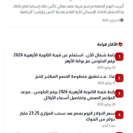
أُجريت اليوم الجمعة مراسم قرعة نصف نهائي كأس ملك إسبانيا لعام 2026،
وذلك بمقر الاتحاد الإسباني لكرة القدم بمدينة "لاس روزاس" الرياضية
بالعاصمة مدريد.
schedule
6 فبراير 2026
local_fire_department
الأكثر قراءة
رابط شغال الآن.. استعلم عن نتيجة الثانوية الأزهرية 2026
1
برقم الجلوس عبر بوابة الأزهر
26 يوليو 2026
غدًا.. بدء تطبيق منظومة الخصم المباشر للخبز
2
31 يوليو 2026
رابط نتيجة الثانوية الأزهرية 2026 برقم الجلوس.. موعد
3
المؤتمر الصحفي وتفاصيل أسماء الأوائل
26 يوليو 2026
سعر الدولار اليوم بمصر بعد سحب المركزي 23.25 مليار
4
دولار من البنوك
منذ 3 أيام