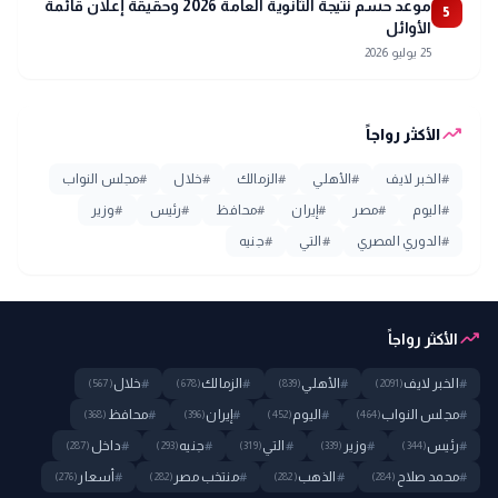
موعد حسم نتيجة الثانوية العامة 2026 وحقيقة إعلان قائمة
5
الأوائل
25 يوليو 2026
trending_up
الأكثر رواجاً
#
الخبر لايف
#
الأهلي
#
الزمالك
#
خلال
#
مجلس النواب
#
اليوم
#
مصر
#
إيران
#
محافظ
#
رئيس
#
وزير
#
الدوري المصري
#
التي
#
جنيه
trending_up
الأكثر رواجاً
#
الخبر لايف
#
الأهلي
#
الزمالك
#
خلال
(567)
(678)
(839)
(2091)
#
مجلس النواب
#
اليوم
#
إيران
#
محافظ
(368)
(396)
(452)
(464)
#
رئيس
#
وزير
#
التي
#
جنيه
#
داخل
(287)
(293)
(319)
(339)
(344)
#
محمد صلاح
#
الذهب
#
منتخب مصر
#
أسعار
(276)
(282)
(282)
(284)