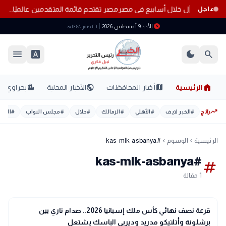
طوط المحمول خلال أسابيع فى مصر
مصر تقتحم قائمة المتقدمين عالميًا.. 15 مركزًا جديدًا في حوكمة الذكاء الاصطناعي
عاجل
schedule
الأحد 9 أغسطس 2026
٢٦ صفر ١٤٤٨ هـ
menu
font_download
dark_mode
search
home
location_city
public
map
الرئيسية
أخبار المحافظات
الأخبار المحلية
بحراوي
trending_up
رائج
#
الخبر لايف
#
الأهلي
#
الزمالك
#
خلال
#
مجلس النواب
#
اليوم
الرئيسية
الوسوم
#kas-mlk-asbanya
chevron_left
chevron_left
#kas-mlk-asbanya
tag
1 مقالة
sports_soccer
رياضة
قرعة نصف نهائي كأس ملك إسبانيا 2026.. صدام ناري بين
برشلونة وأتلتيكو مدريد وديربي الباسك يشتعل