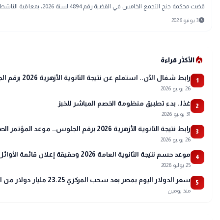
قضت محكمة جنح التجمع الخامس في القضية رقم 4894 لسنة 2026، بمعاقبة الناشط السياسي أحمد دومة بالحبس لمدة سنة مع الشغل والنفاذ، على خلفية اتهامه بنشر أخبار وبيانات اعتُبرت كاذبة داخل البلاد وخارجها.
schedule
3 يونيو 2026
local_fire_department
الأكثر قراءة
رابط شغال الآن.. استعلم عن نتيجة الثانوية الأزهرية 2026 برقم الجلوس عبر بوابة الأزهر
1
26 يوليو 2026
غدًا.. بدء تطبيق منظومة الخصم المباشر للخبز
2
31 يوليو 2026
رابط نتيجة الثانوية الأزهرية 2026 برقم الجلوس.. موعد المؤتمر الصحفي وتفاصيل أسماء الأوائل
3
26 يوليو 2026
موعد حسم نتيجة الثانوية العامة 2026 وحقيقة إعلان قائمة الأوائل
4
25 يوليو 2026
سعر الدولار اليوم بمصر بعد سحب المركزي 23.25 مليار دولار من البنوك
5
منذ يومين