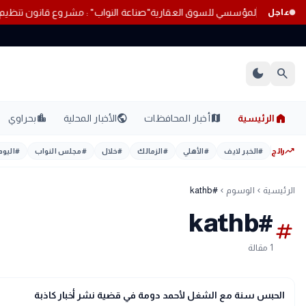
دة من التنظيم المؤسسي للسوق العقارية
"صناعة النواب" : مشروع قانون تنظ
عاجل
dark_mode
search
home
location_city
public
map
الرئيسية
أخبار المحافظات
الأخبار المحلية
بحراوي
trending_up
رائج
#
الخبر لايف
#
الأهلي
#
الزمالك
#
خلال
#
مجلس النواب
#
اليوم
الرئيسية
الوسوم
#kathb
chevron_left
chevron_left
#kathb
tag
1 مقالة
gavel
حوادث ومحاكم
الحبس سنة مع الشغل لأحمد دومة في قضية نشر أخبار كاذبة