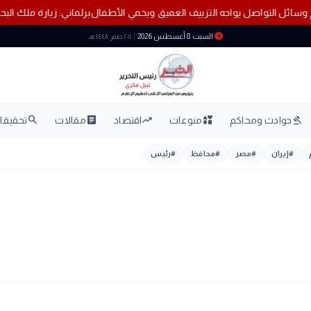
يم وسائل التواصل يواجه التزييف العميق ويحمي الأطفال
برلماني: زيارة ملك 
schedule
السبت 8 أغسطس 2026
٢٥ صفر ١٤٤٨ هـ
search
article
trending_up
interests
gavel
حوادث ومحاكم
منوعات
اقتصاد
مقالات
تحقيقات
#
إيران
#
مصر
#
محافظ
#
رئيس