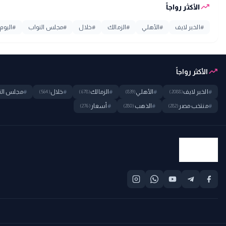
trending_up
الأكثر رواجاً
#
الخبر لايف
#
الأهلي
#
الزمالك
#
خلال
#
مجلس النواب
#
اليوم
trending_up
الأكثر رواجاً
#
الخبر لايف
#
الأهلي
#
الزمالك
#
خلال
#
مجلس الن
(564)
(678)
(839)
(2088)
#
منتخب مصر
#
الذهب
#
أسعار
(276)
(280)
(282)