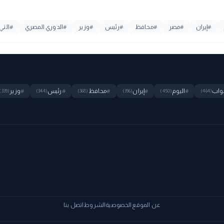
#
إيران
#
مصر
#
محافظ
#
رئيس
#
وزير
#
الدوري المصري
#
التي
واب
#
اليوم
#
إيران
#
محافظ
#
رئيس
#
وزير
(339)
(344)
(368)
(396)
(450)
(464)
عن الموقع
الخصوصية
الشروط
اتصل بنا