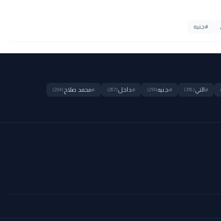
#
جنيه
#
التي
#
جنيه
#
داخل
#
محمد صلاح
(284)
(287)
(293)
(318)