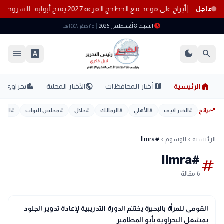
حج القرعة 2027 يفتح أبوابه.. الشروط والأوراق وموعد التقديم
عاجل
schedule
السبت 8 أغسطس 2026
٢٥ صفر ١٤٤٨ هـ
menu
font_download
dark_mode
search
home
location_city
public
map
الرئيسية
أخبار المحافظات
الأخبار المحلية
بحراوي
trending_up
رائج
#
الخبر لايف
#
الأهلي
#
الزمالك
#
خلال
#
مجلس النواب
#
اليوم
الرئيسية
الوسوم
#llmra
chevron_left
chevron_left
#llmra
tag
6 مقالة
location_city
بحراوي
القومى للمرأة بالبحيرة يختتم الدورة التدريبية لإعادة تدوير الجلود
بمشغل البحراوية بأبو المطامير