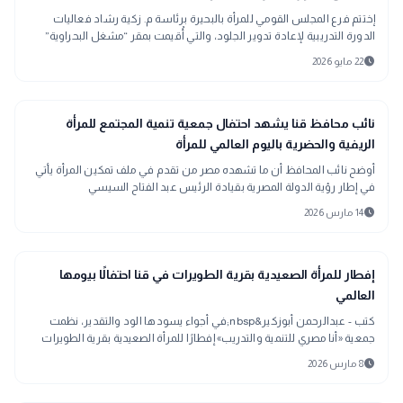
إختتم فرع المجلس القومي للمرأة بالبحيرة برئاسة م. زكية رشاد فعاليات
الدورة التدريبية لإعادة تدوير الجلود، والتي أُقيمت بمقر “مشغل البحراوية”
بقرية زاو
schedule
22 مايو 2026
map
أخبار المحافظات
نائب محافظ قنا يشهد احتفال جمعية تنمية المجتمع للمرأة
الريفية والحضرية باليوم العالمي للمرأة
أوضح نائب المحافظ أن ما تشهده مصر من تقدم في ملف تمكين المرأة يأتي
في إطار رؤية الدولة المصرية بقيادة الرئيس عبد الفتاح السيسي
schedule
14 مارس 2026
map
أخبار المحافظات
إفطار للمرأة الصعيدية بقرية الطويرات في قنا احتفالًا بيومها
العالمي
كتب - عبدالرحمن أبوزكير&nbsp;في أجواء يسودها الود والتقدير، نظمت
جمعية «أنا مصري للتنمية والتدريب» إفطارًا للمرأة الصعيدية بقرية الطويرات
بمحافظة قنا،
schedule
8 مارس 2026