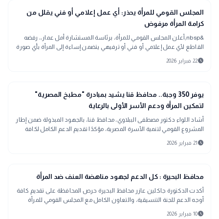
public
الأخبار المحلية
المجلس القومي للمرأة يحذر: أي عمل إعلامي أو فني يقلل من
كرامة المرأة مرفوض
&nbsp;أعلن المجلس القومي للمرأة، برئاسة المستشارة أمل عمار،، رفضه
القاطع لأي عمل إعلامي أو فني أو ترفيهي يتضمن إساءة إلى المرأة بأي صورة
، أو ينتقص من
schedule
22 فبراير 2026
public
الأخبار المحلية
يوفر 350 وجبة.. محافظ قنا يشيد بمبادرة "مطبخ المصرية"
لتمكين المرأة ودعم الأسر الأولى بالرعاية
أشاد اللواء دكتور مصطفى الببلاوي، محافظ قنا، بالجهود المبذولة ضمن إطار
المشروع القومي لتنمية الأسرة المصرية، مؤكدًا تقديم الدعم الكامل لكافة
المبادرات
schedule
21 فبراير 2026
location_city
بحراوي
محافظ البحيرة : كل الدعم لجهود مناهضة العنف ضد المرأة
أكدت الدكتورة جاكلين عازر محافظ البحيرة حرص المحافظة على تقديم كافة
أوجه الدعم للجنة التنسيقية، والتعاون الكامل مع المجلس القومي للمرأة
وكافة الشركاء،
schedule
10 فبراير 2026