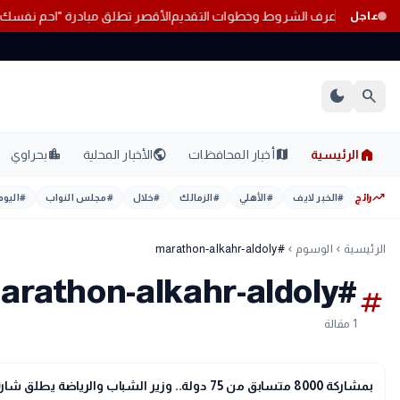
لشروط وخطوات التقديم
الأقصر تطلق مبادرة "احمِ نفس
عاجل
dark_mode
search
home
location_city
public
map
الرئيسية
أخبار المحافظات
الأخبار المحلية
بحراوي
trending_up
رائج
#
الخبر لايف
#
الأهلي
#
الزمالك
#
خلال
#
مجلس النواب
#
اليوم
الرئيسية
الوسوم
#marathon-alkahr-aldoly
chevron_left
chevron_left
#marathon-alkahr-aldoly
tag
1 مقالة
sports_soccer
رياضة
بمشاركة 8000 متسابق من 75 دولة.. وزير الشباب والرياضة يطلق شارة بدء النسخة الثانية عشرة من ماراثون القاهرة الدولي