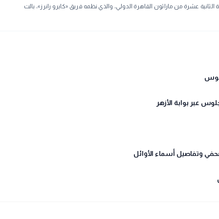
ثانية عشرة من ماراثون القاهرة الدولي، والذي نظمه فريق «كايرو رانرز»، بالت