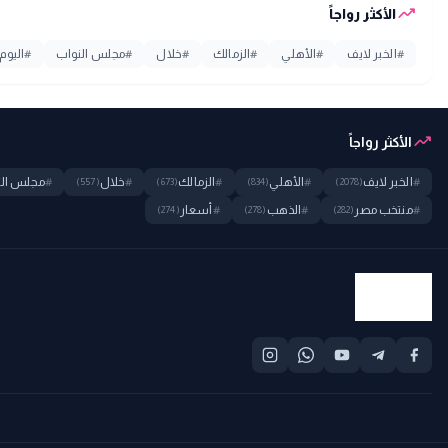
trending_up
الأكثر رواجاً
#
الخبر لايف
#
الأهلي
#
الزمالك
#
خلال
#
مجلس النواب
#
اليوم
trending_up
الأكثر رواجاً
#
الخبر لايف
#
الأهلي
#
الزمالك
#
خلال
#
مجلس الن
(557)
(673)
(834)
(2078)
#
منتخب مصر
#
الذهب
#
أسعار
(274)
(278)
(282)