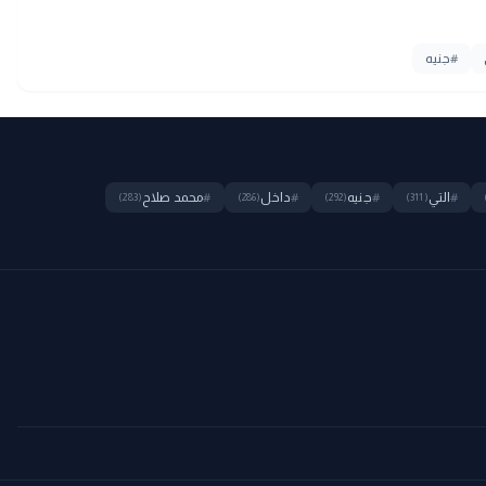
#
جنيه
#
التي
#
جنيه
#
داخل
#
محمد صلاح
(283)
(286)
(292)
(311)