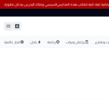
 اليابانية لغة ثانية لطلاب هذه المدارس
السيسي وملك البحرين يبحثان تطورات 
menu
font_download
language
bolt
sports_soccer
account_balance
 وتقارير
برلمان ونواب
رياضة
عاجل
اخبار عالمية