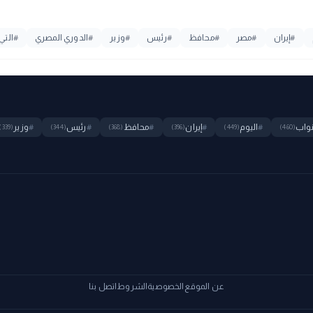
#
إيران
#
مصر
#
محافظ
#
رئيس
#
وزير
#
الدوري المصري
#
التي
واب
#
اليوم
#
إيران
#
محافظ
#
رئيس
#
وزير
(339)
(344)
(368)
(396)
(449)
(460)
عن الموقع
الخصوصية
الشروط
اتصل بنا