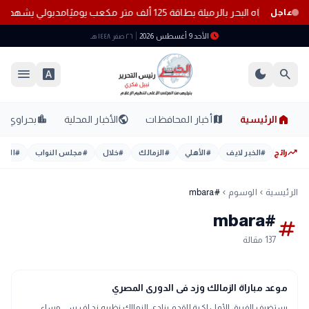
ه البحر بالرميلة بطاقة 125 ألف متر مكعب يوميًا
مدبولي يشهد ان
عاجل
schedule
الأحد 9 أغسطس 2026
٢٦ صفر ١٤٤٨ هـ
menu
font_download
dark_mode
search
home
location_city
public
map
الرئيسية
أخبار المحافظات
الأخبار المحلية
بحراوي
trending_up
رائج
#
الخبر لايف
#
الأهلي
#
الزمالك
#
خلال
#
مجلس النواب
#
اليوم
الرئيسية
الوسوم
#mbara
chevron_left
chevron_left
#mbara
tag
137 مقالة
sports_soccer
رياضة
موعد مباراة الزمالك وزد فى الدورى المصري
يستضيف الفريق الأول لكرة القدم بنادي الزمالك نظيره زد إف سي مساء