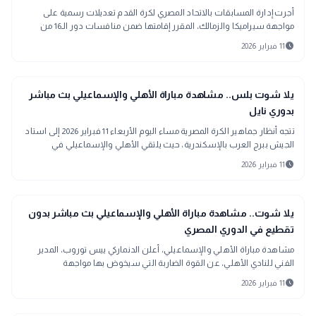
أجرت إدارة المسابقات بالاتحاد المصري لكرة القدم تعديلات رسمية على
مواجهة سيراميكا والزمالك، المقرر إقامتها ضمن منافسات دور الـ16 من
بطولة كأس مصر للموسم الجاري، في إطار خطة تنظيمية تستهدف إعادة
schedule
11 فبراير 2026
تنسيق الملاعب والمواعيد بما يتماشى مع جدول المسابقات المحلية.
sports_soccer
رياضة
يلا شوت بلس.. مشاهدة مباراة الأهلي والإسماعيلي بث مباشر
بدوري نايل
تتجه أنظار جماهير الكرة المصرية مساء اليوم الأربعاء 11 فبراير 2026 إلى استاد
الجيش ببرج العرب بالإسكندرية، حيث يلتقي الأهلي والإسماعيلي في
مواجهة مؤجلة من الجولة الرابعة عشرة لبطولة الدوري المصري الممتاز، في
schedule
11 فبراير 2026
واحدة من كلاسيكيات الكرة المصرية وأكثرها إثارة عبر التاريخ.
sports_soccer
رياضة
يلا شوت.. مشاهدة مباراة الأهلي والإسماعيلي بث مباشر بدون
تقطيع في الدوري المصري
مشاهدة مباراة الأهلي والإسماعيلي، أعلن الدنماركي ييس توروب، المدير
الفني للنادي الأهلي، عن القوة الضاربة التي سيخوض بها مواجهة
"الكلاسيكو" المنتظرة أمام الإسماعيلي، ضمن منافسات الجولة الرابعة عشرة
schedule
11 فبراير 2026
من الدوري المصري الممتاز، ومع ترقب الجماهير لصافرة البداية، يتزايد البحث
عن أفضل وسيلة لمتابعة بث مباشر مباراة الأهلي والإسماعيلي للاستمتاع