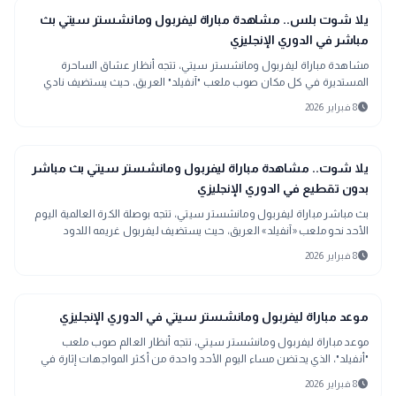
sports_soccer
بالإثارة الكروية المعتادة بين الفريقين.
رياضة
يلا شوت بلس.. مشاهدة مباراة ليفربول ومانشستر سيتي بث
مباشر في الدوري الإنجليزي
مشاهدة مباراة ليفربول ومانشستر سيتي، تتجه أنظار عشاق الساحرة
المستديرة في كل مكان صوب ملعب "آنفيلد" العريق، حيث يستضيف نادي
ليفربول نظيره مانشستر سيتي
schedule
8 فبراير 2026
sports_soccer
رياضة
يلا شوت.. مشاهدة مباراة ليفربول ومانشستر سيتي بث مباشر
بدون تقطيع في الدوري الإنجليزي
بث مباشر مباراة ليفربول ومانشستر سيتي، تتجه بوصلة الكرة العالمية اليوم
الأحد نحو ملعب «آنفيلد» العريق، حيث يستضيف ليفربول غريمه اللدود
مانشستر سيتي، ف
schedule
8 فبراير 2026
sports_soccer
رياضة
موعد مباراة ليفربول ومانشستر سيتي في الدوري الإنجليزي
موعد مباراة ليفربول ومانشستر سيتي، تتجه أنظار العالم صوب ملعب
"أنفيلد"، الذي يحتضن مساء اليوم الأحد واحدة من أكثر المواجهات إثارة في
البريميرليغ، حيث يستقبل ليفربول نظيره مانشستر سيتي في قمة الجولة
schedule
8 فبراير 2026
الـ25.