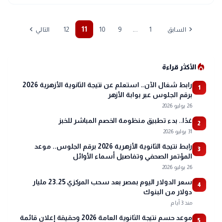
chevron_left
chevron_right
...
12
11
10
9
1
السابق
التالي
local_fire_department
الأكثر قراءة
رابط شغال الآن.. استعلم عن نتيجة الثانوية الأزهرية 2026
1
برقم الجلوس عبر بوابة الأزهر
26 يوليو 2026
غدًا.. بدء تطبيق منظومة الخصم المباشر للخبز
2
31 يوليو 2026
رابط نتيجة الثانوية الأزهرية 2026 برقم الجلوس.. موعد
3
المؤتمر الصحفي وتفاصيل أسماء الأوائل
26 يوليو 2026
سعر الدولار اليوم بمصر بعد سحب المركزي 23.25 مليار
4
دولار من البنوك
منذ 3 أيام
موعد حسم نتيجة الثانوية العامة 2026 وحقيقة إعلان قائمة
5