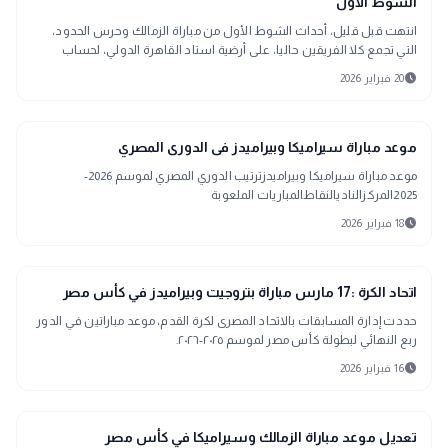
الشوط الأول
انتهت قبل قليل، أحداث الشوط الأول من مباراة الزمالك وحرس الحدود،
التي تجمع كلا الفريقين حاليا، على أرضية استاد القاهرة الدولي، لحساب
الجولة الثامنة عش
schedule
20 فبراير 2026
sports_soccer
رياضة
موعد مباراة سيراميكا وبيراميدز فى الدورى المصري
موعد مباراة سيراميكا وبيراميدزترتيب الدوري المصري لموسم 2026-
2025المركزالناديالنقاطالمباريات الملعوبة
schedule
18 فبراير 2026
sports_soccer
رياضة
اتحاد الكرة :17 مارس مباراة بتروجيت وبيراميدز في كأس مصر
حددت إدارة المسابقات بالاتحاد المصرى لكرة القدم، موعد مباراتين في الدور
ربع النهائي لبطولة كأس مصر لموسم ٢٠٢٥-٢٠٢٦.
schedule
16 فبراير 2026
sports_soccer
رياضة
تعديل موعد مباراة الزمالك وسيراميكا في كأس مصر