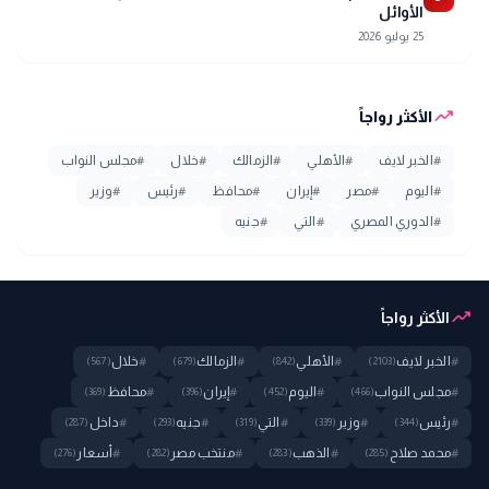
الأوائل
25 يوليو 2026
trending_up
الأكثر رواجاً
#
الخبر لايف
#
الأهلي
#
الزمالك
#
خلال
#
مجلس النواب
#
اليوم
#
مصر
#
إيران
#
محافظ
#
رئيس
#
وزير
#
الدوري المصري
#
التي
#
جنيه
trending_up
الأكثر رواجاً
#
الخبر لايف
#
الأهلي
#
الزمالك
#
خلال
(567)
(679)
(842)
(2103)
#
مجلس النواب
#
اليوم
#
إيران
#
محافظ
(369)
(396)
(452)
(466)
#
رئيس
#
وزير
#
التي
#
جنيه
#
داخل
(287)
(293)
(319)
(339)
(344)
#
محمد صلاح
#
الذهب
#
منتخب مصر
#
أسعار
(276)
(282)
(283)
(285)