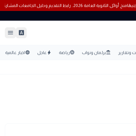
منح أوائل الثانوية العامة 2026.. رابط التقديم ودليل الجامعات المشاركة
menu
font_download
language
bolt
sports_soccer
account_balance
 وتقارير
برلمان ونواب
رياضة
عاجل
اخبار عالمية