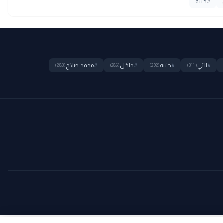
#
جنيه
#
التي
#
جنيه
#
داخل
#
محمد صلاح
(283)
(286)
(292)
(311)