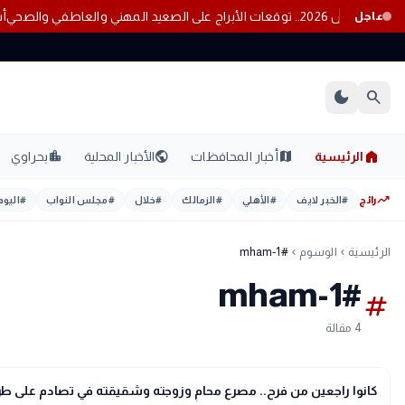
 المهني والعاطفي والصحي
عاجل
dark_mode
search
home
location_city
public
map
الرئيسية
أخبار المحافظات
الأخبار المحلية
بحراوي
trending_up
رائج
#
الخبر لايف
#
الأهلي
#
الزمالك
#
خلال
#
مجلس النواب
#
اليوم
الرئيسية
الوسوم
#mham-1
chevron_left
chevron_left
#mham-1
tag
4 مقالة
gavel
حوادث ومحاكم
كانوا راجعين من فرح.. مصرع محامٍ وزوجته وشقيقته في تصادم على طر