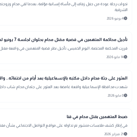
تحولت رحلة عودة من حفل زفاف إلى مأساة إنسانية مؤلمة، بعدما لقي محامٍ وزوجت
الشرقية.
schedule
4 يونيو 2026
gavel
حوادث ومحاكم
تأجيل محاكمة المتهمين في قضية مقتل محامٍ بحلوان لجلسة 7 يونيو لسماع الطبيب الشرعي
قررت المحكمة المختصة، اليوم الخميس، تأجيل نظر قضية المتهمين في واقعة مقتل محامٍ داخل منزله بمنطقة حلوان بمحافظة القاه
schedule
14 مايو 2026
gavel
حوادث ومحاكم
العثور على جثة محامٍ داخل مكتبه بالإسماعيلية بعد أيام من اختفائه..
شهدت محافظة الإسماعيلية واقعة غامضة بعد العثور على جثمان محامٍ شاب داخل مك
schedule
8 مايو 2026
gavel
حوادث ومحاكم
ضبط المتهمين بقتل محامٍ في قنا
في إطار كشف ملابسات منشور تم تداوله على مواقع التواصل الاجتماعي بشأن مقتل أحد المحامين في قنا،
schedule
21 فبراير 2026