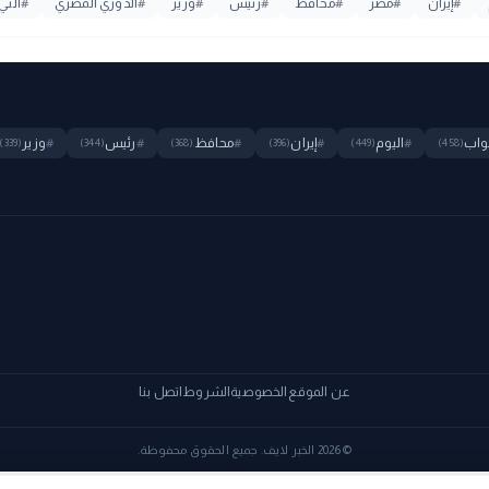
#
إيران
#
مصر
#
محافظ
#
رئيس
#
وزير
#
الدوري المصري
#
التي
واب
#
اليوم
#
إيران
#
محافظ
#
رئيس
#
وزير
(339)
(344)
(368)
(396)
(449)
(458)
عن الموقع
الخصوصية
الشروط
اتصل بنا
© 2026 الخبر لايف. جميع الحقوق محفوظة.