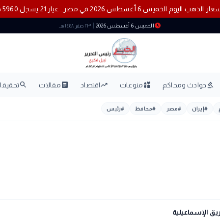
أسعار الذهب اليوم الخميس 6 أغسطس 2026 في مصر.. عيار 21 يسجل 5960 جنيهًا
schedule
الخميس 6 أغسطس 2026
٢٣ صفر ١٤٤٨ هـ
search
article
trending_up
interests
gavel
حوادث ومحاكم
منوعات
اقتصاد
مقالات
تحقيقات
#
إيران
#
مصر
#
محافظ
#
رئيس
يق الإسماعيلية