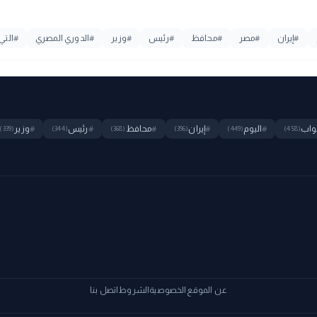
#
إيران
#
مصر
#
محافظ
#
رئيس
#
وزير
#
الدوري المصري
#
التي
واب
#
اليوم
#
إيران
#
محافظ
#
رئيس
#
وزير
(339)
(344)
(368)
(396)
(449)
(458)
عن الموقع
الخصوصية
الشروط
اتصل بنا