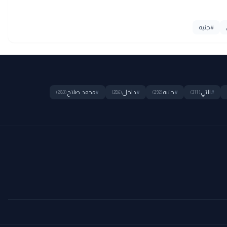
#
جنيه
#
التي
#
جنيه
#
داخل
#
محمد صلاح
(283)
(286)
(292)
(311)