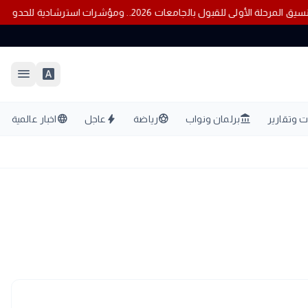
ق المرحلة الأولى للقبول بالجامعات 2026.. ومؤشرات استرشادية للحدود الدنيا بالكليات
menu
font_download
language
bolt
sports_soccer
account_balance
 وتقارير
برلمان ونواب
رياضة
عاجل
اخبار عالمية