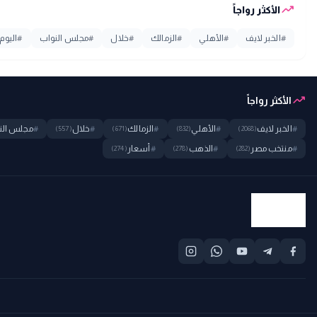
trending_up
الأكثر رواجاً
#
الخبر لايف
#
الأهلي
#
الزمالك
#
خلال
#
مجلس النواب
#
اليوم
trending_up
الأكثر رواجاً
#
الخبر لايف
#
الأهلي
#
الزمالك
#
خلال
#
مجلس الن
(557)
(671)
(832)
(2068)
#
منتخب مصر
#
الذهب
#
أسعار
(274)
(278)
(282)