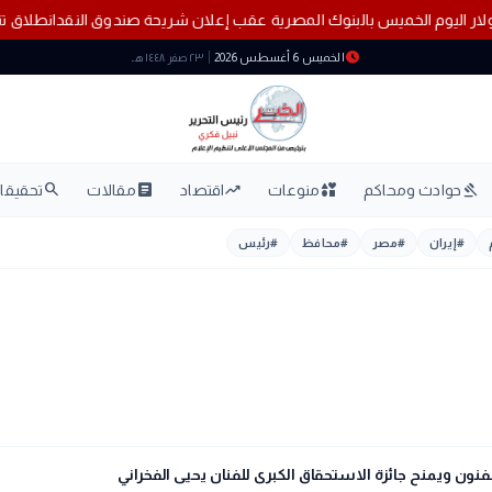
لدولار اليوم الخميس بالبنوك المصرية عقب إعلان شريحة صندوق النقد
انطلاق تنسي
schedule
الخميس 6 أغسطس 2026
٢٣ صفر ١٤٤٨ هـ
search
article
trending_up
interests
gavel
حوادث ومحاكم
منوعات
اقتصاد
مقالات
تحقيقات
#
إيران
#
مصر
#
محافظ
#
رئيس
ون ويمنح جائزة الاستحقاق الكبرى للفنان يحيى الفخراني