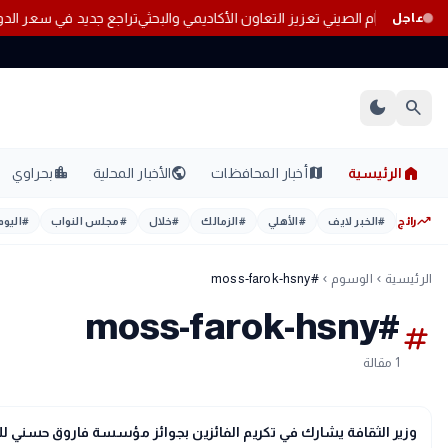
ع القنصل العام الصيني تعزيز التعاون الأكاديمي والبحثي
تراجع جديد في سعر ا
عاجل
dark_mode
search
home
location_city
public
map
الرئيسية
أخبار المحافظات
الأخبار المحلية
بحراوي
trending_up
رائج
#
الخبر لايف
#
الأهلي
#
الزمالك
#
خلال
#
مجلس النواب
#
اليوم
الرئيسية
الوسوم
#moss-farok-hsny
chevron_left
chevron_left
#moss-farok-hsny
tag
1 مقالة
public
الأخبار المحلية
وزير الثقافة يشارك في تكريم الفائزين بجوائز مؤسسة فاروق حسني للفن