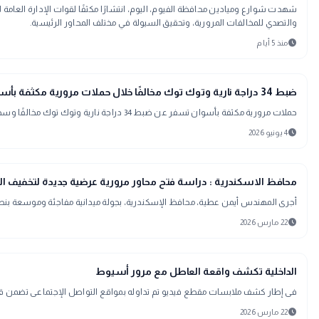
شهدت شوارع وميادين محافظة الفيوم، اليوم، انتشارًا مكثفًا لقوات الإدارة العامة 
والتصدي للمخالفات المرورية، وتحقيق السيولة في مختلف المحاور الرئيسية.
schedule
منذ 5 أيام
map
أخبار المحافظات
ضبط 34 دراجة نارية وتوك توك مخالفًا خلال حملات مرورية مكثفة بأسوان
حملات مرورية مكثفة بأسوان تسفر عن ضبط 34 دراجة نارية وتوك توك مخالفًا وسحب تراخيص عدد منها بسبب المخالفات القانونية والأصوات المزعجة.
schedule
4 يونيو 2026
map
أخبار المحافظات
محافظ الاسكندرية : دراسة فتح محاور مرورية عرضية جديدة لتخفيف ال
أجرى المهندس أيمن عطية، محافظ الإسكندرية، بجولة ميدانية مفاجئة وموسعة بنطاق 
schedule
22 مارس 2026
interests
منوعات
الداخلية تكشف واقعة العاطل مع مرور أسيوط
فى إطار كشف ملابسات مقطع فيديو تم تداوله بمواقع التواصل الإجتماعى تضمن قي
schedule
22 مارس 2026