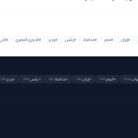
#
إيران
#
مصر
#
محافظ
#
رئيس
#
وزير
#
الدوري المصري
#
التي
واب
#
اليوم
#
إيران
#
محافظ
#
رئيس
#
وزير
(339)
(344)
(368)
(396)
(449)
(458)