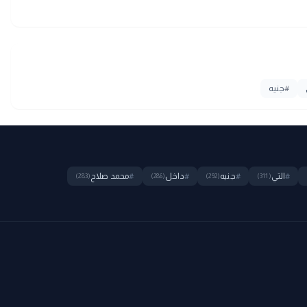
#
جنيه
#
التي
#
جنيه
#
داخل
#
محمد صلاح
(283)
(286)
(292)
(311)