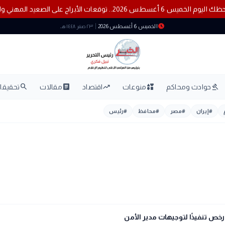
حظك اليوم الخميس 6 أغسطس 2026.. توقعات الأبراج على الصعيد المهني والعاطفي والصحي
schedule
الخميس 6 أغسطس 2026
٢٣ صفر ١٤٤٨ هـ
search
article
trending_up
interests
gavel
حوادث ومحاكم
منوعات
اقتصاد
مقالات
تحقيقات
#
إيران
#
مصر
#
محافظ
#
رئيس
ص تنفيذًا لتوجيهات مدير الأمن