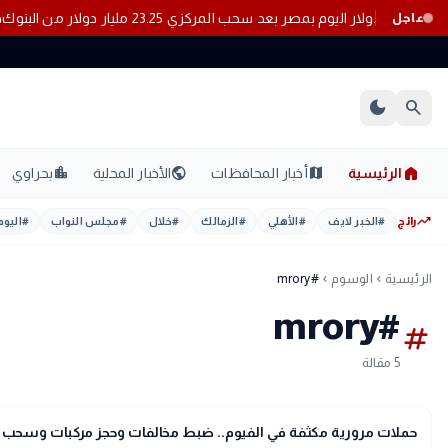
سعر الدولار اليوم بمصر بعد سحب المركزي 23.25 مليار دولار من البنوك
عاجل
dark_mode
search
home
location_city
public
map
الرئيسية
أخبار المحافظات
الأخبار المحلية
بحراوي
trending_up
رائج
#
الخبر لايف
#
الأهلي
#
الزمالك
#
خلال
#
مجلس النواب
#
اليوم
الرئيسية
الوسوم
#mrory
chevron_left
chevron_left
#mrory
tag
5 مقالة
map
أخبار المحافظات
حملات مرورية مكثفة في الفيوم.. ضبط مخالفات وحجز مركبات وسحب رخ