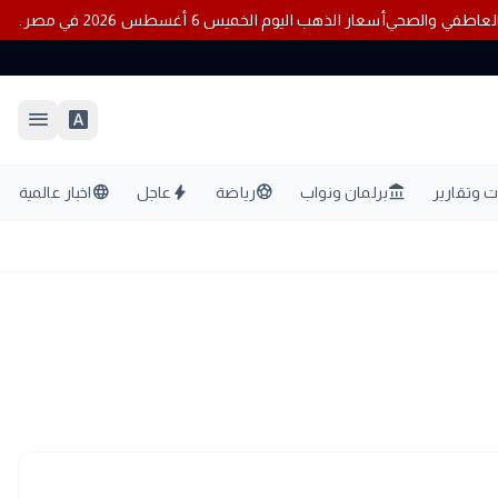
أسعار الذهب اليوم الخميس 6 أغسطس 2026 في مصر.. عيار 21 يسجل 5960 جنيهًا
menu
font_download
language
bolt
sports_soccer
account_balance
 وتقارير
برلمان ونواب
رياضة
عاجل
اخبار عالمية