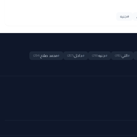
#
جنيه
#
التي
#
جنيه
#
داخل
#
محمد صلاح
(284)
(287)
(293)
(318)