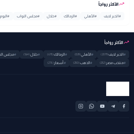
trending_up
الأكثر رواجاً
#
الخبر لايف
#
الأهلي
#
الزمالك
#
خلال
#
مجلس النواب
#
اليوم
trending_up
الأكثر رواجاً
#
الخبر لايف
#
الأهلي
#
الزمالك
#
خلال
#
مجلس الن
(564)
(678)
(839)
(2079)
#
منتخب مصر
#
الذهب
#
أسعار
(276)
(280)
(282)