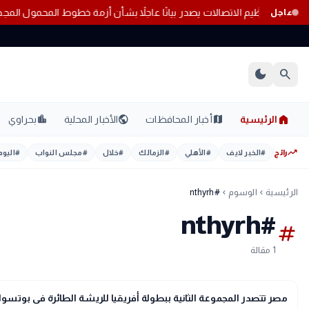
 اليوم السبت
تنظيم الاتصالات يصدر بيانًا عاجلاً بشأن أزمة خطوط المحمول المجهول
عاجل
dark_mode
search
home
location_city
public
map
الرئيسية
أخبار المحافظات
الأخبار المحلية
بحراوي
trending_up
رائج
#
الخبر لايف
#
الأهلي
#
الزمالك
#
خلال
#
مجلس النواب
#
اليوم
الرئيسية
الوسوم
#nthyrh
chevron_left
chevron_left
#nthyrh
tag
1 مقالة
sports_soccer
رياضة
مصر تتصدر المجموعة الثانية ببطولة أفريقيا للريشة الطائرة فى بوتسوان