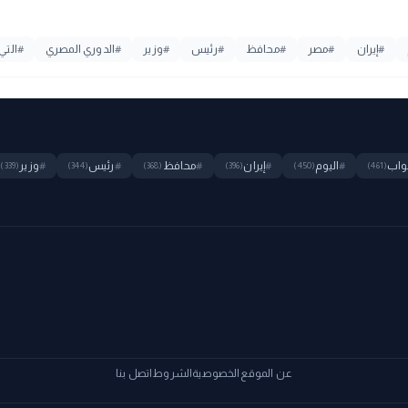
#
إيران
#
مصر
#
محافظ
#
رئيس
#
وزير
#
الدوري المصري
#
التي
واب
#
اليوم
#
إيران
#
محافظ
#
رئيس
#
وزير
(339)
(344)
(368)
(396)
(450)
(461)
عن الموقع
الخصوصية
الشروط
اتصل بنا