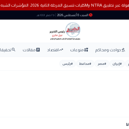
ة عبر تطبيق My NTRA
كليات تنسيق المرحلة الثانية 2026: المؤشرات الشبه نهائية ومفاجآت لشعبتي علمي وأدبي
schedule
السبت 8 أغسطس 2026
٢٥ صفر ١٤٤٨ هـ
search
article
trending_up
interests
gavel
حوادث ومحاكم
منوعات
اقتصاد
مقالات
تحقيقات
#
إيران
#
مصر
#
محافظ
#
رئيس
ا