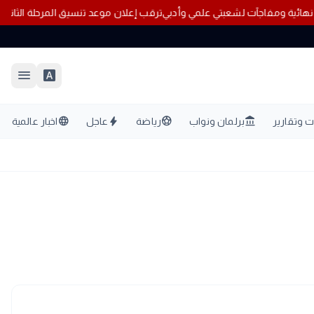
ترقب إعلان موعد تنسيق المرحلة الثانية 2026 للأماكن الشاغرة بال
menu
font_download
language
bolt
sports_soccer
account_balance
 وتقارير
برلمان ونواب
رياضة
عاجل
اخبار عالمية