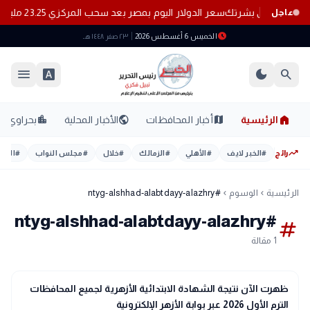
سعر الدولار اليوم بمصر بعد سحب المركزي 23.25 مليار دولار من البنوك
عاجل
schedule
الخميس 6 أغسطس 2026
٢٣ صفر ١٤٤٨ هـ
menu
font_download
dark_mode
search
home
location_city
public
map
الرئيسية
أخبار المحافظات
الأخبار المحلية
بحراوي
trending_up
رائج
#
الخبر لايف
#
الأهلي
#
الزمالك
#
خلال
#
مجلس النواب
#
اليوم
الرئيسية
الوسوم
#ntyg-alshhad-alabtdayy-alazhry
chevron_left
chevron_left
#ntyg-alshhad-alabtdayy-alazhry
tag
1 مقالة
school
مدارس وجامعات
ظهرت الآن نتيجة الشهادة الابتدائية الأزهرية لجميع المحافظات
الترم الأول 2026 عبر بوابة الأزهر الإلكترونية