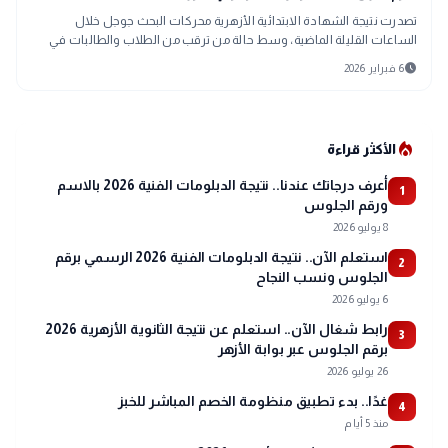
تصدرت نتيجة الشهادة الابتدائية الأزهرية محركات البحث جوجل خلال
الساعات القليلة الماضية، وسط حالة من ترقب من الطلاب والطالبات في
جميع محافظات جمهورية مصر العربية، خلال السطور التالية سنتعرف على
schedule
6 فبراير 2026
كيفية الحصول على النتيجة برقم الجلوس.
local_fire_department
الأكثر قراءة
أعرف درجاتك عندنا.. نتيجة الدبلومات الفنية 2026 بالاسم
1
ورقم الجلوس
8 يوليو 2026
استعلم الآن.. نتيجة الدبلومات الفنية 2026 الرسمي برقم
2
الجلوس ونسب النجاح
6 يوليو 2026
رابط شغال الآن.. استعلم عن نتيجة الثانوية الأزهرية 2026
3
برقم الجلوس عبر بوابة الأزهر
26 يوليو 2026
غدًا.. بدء تطبيق منظومة الخصم المباشر للخبز
4
منذ 5 أيام