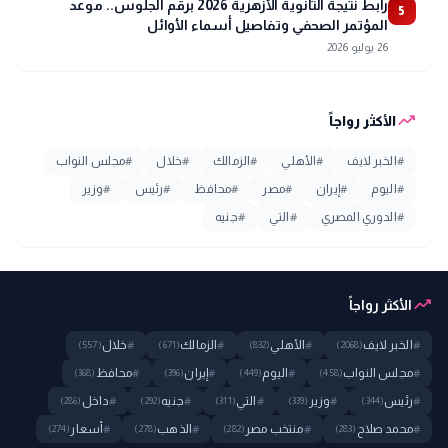
رابط نتيجة الثانوية الأزهرية 2026 برقم الجلوس.. موعد
5
المؤتمر الصحفي وتفاصيل أسماء الأوائل
26 يوليو 2026
trending_up
الأكثر رواجاً
#
الخبر لايف
#
الأهلي
#
الزمالك
#
خلال
#
مجلس النواب
#
اليوم
#
إيران
#
مصر
#
محافظ
#
رئيس
#
وزير
#
الدوري المصري
#
التي
#
جنيه
trending_up
الأكثر رواجاً
#
الخبر لايف
#
الأهلي
#
الزمالك
#
خلال
(557)
(671)
(832)
(2068)
#
مجلس النواب
#
اليوم
#
إيران
#
محافظ
(368)
(396)
(449)
(458)
#
رئيس
#
وزير
#
التي
#
جنيه
#
داخل
(286)
(292)
(311)
(339)
(344)
#
محمد صلاح
#
منتخب مصر
#
الذهب
#
أسعار
(274)
(278)
(282)
(283)