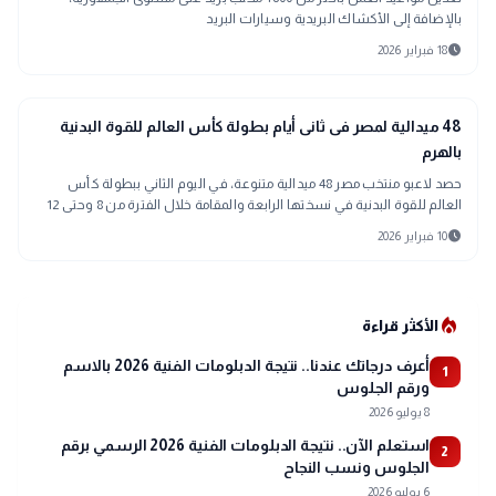
بالإضافة إلى الأكشاك البريدية وسيارات البريد
schedule
18 فبراير 2026
sports_soccer
رياضة
48 ميدالية لمصر فى ثانى أيام بطولة كأس العالم للقوة البدنية
بالهرم
حصد لاعبو منتخب مصر 48 ميدالية متنوعة، في اليوم الثاني ببطولة كأس
العالم للقوة البدنية في نسختها الرابعة والمقامة خلال الفترة من 8 وحتى 12
فبراير الجا
schedule
10 فبراير 2026
local_fire_department
الأكثر قراءة
أعرف درجاتك عندنا.. نتيجة الدبلومات الفنية 2026 بالاسم
1
ورقم الجلوس
8 يوليو 2026
استعلم الآن.. نتيجة الدبلومات الفنية 2026 الرسمي برقم
2
الجلوس ونسب النجاح
6 يوليو 2026