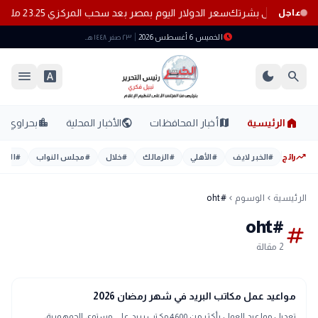
سعر الدولار اليوم بمصر بعد سحب المركزي 23.25 مليار دولار من البنوك
عاجل
schedule
الخميس 6 أغسطس 2026
٢٣ صفر ١٤٤٨ هـ
menu
font_download
dark_mode
search
home
location_city
public
map
الرئيسية
أخبار المحافظات
الأخبار المحلية
بحراوي
trending_up
رائج
#
الخبر لايف
#
الأهلي
#
الزمالك
#
خلال
#
مجلس النواب
#
اليوم
الرئيسية
الوسوم
#oht
chevron_left
chevron_left
#oht
tag
2 مقالة
interests
منوعات
مواعيد عمل مكاتب البريد في شهر رمضان 2026
تعديل مواعيد العمل بأكثر من 4600 مكتب بريد على مستوى الجمهورية،