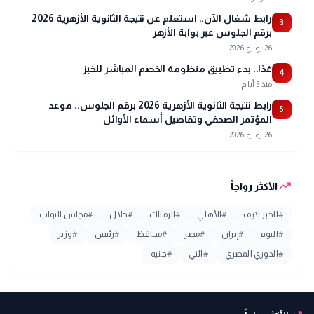
رابط شغال الآن.. استعلم عن نتيجة الثانوية الأزهرية 2026
3
برقم الجلوس عبر بوابة الأزهر
26 يوليو 2026
غدًا.. بدء تطبيق منظومة الخصم المباشر للخبز
4
منذ 5 أيام
رابط نتيجة الثانوية الأزهرية 2026 برقم الجلوس.. موعد
5
المؤتمر الصحفي وتفاصيل أسماء الأوائل
26 يوليو 2026
trending_up
الأكثر رواجاً
#
الخبر لايف
#
الأهلي
#
الزمالك
#
خلال
#
مجلس النواب
#
اليوم
#
إيران
#
مصر
#
محافظ
#
رئيس
#
وزير
#
الدوري المصري
#
التي
#
جنيه