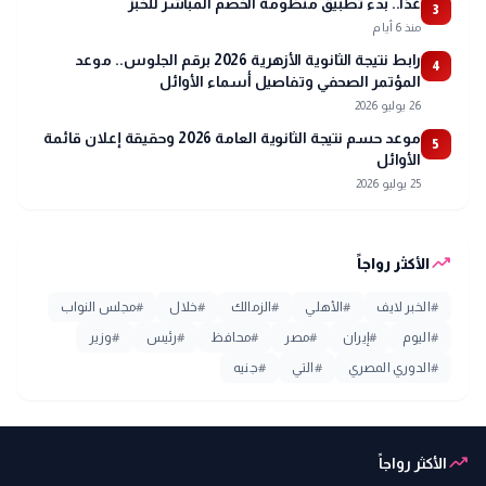
غدًا.. بدء تطبيق منظومة الخصم المباشر للخبز
3
منذ 6 أيام
رابط نتيجة الثانوية الأزهرية 2026 برقم الجلوس.. موعد
4
المؤتمر الصحفي وتفاصيل أسماء الأوائل
26 يوليو 2026
موعد حسم نتيجة الثانوية العامة 2026 وحقيقة إعلان قائمة
5
الأوائل
25 يوليو 2026
trending_up
الأكثر رواجاً
#
الخبر لايف
#
الأهلي
#
الزمالك
#
خلال
#
مجلس النواب
#
اليوم
#
إيران
#
مصر
#
محافظ
#
رئيس
#
وزير
#
الدوري المصري
#
التي
#
جنيه
trending_up
الأكثر رواجاً