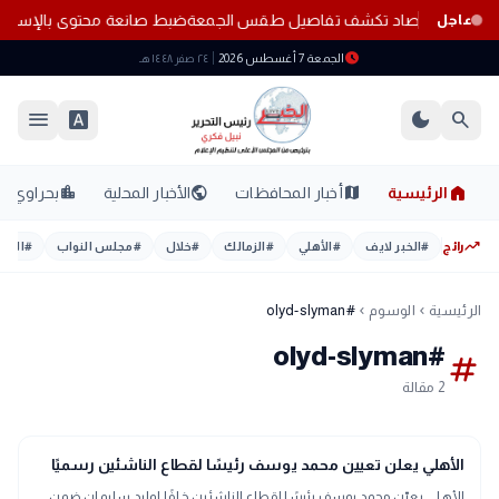
 المناطق.. الأرصاد تكشف تفاصيل طقس الجمعة
ضبط صانعة محتوى بالإسكندري
عاجل
schedule
الجمعة 7 أغسطس 2026
٢٤ صفر ١٤٤٨ هـ
menu
font_download
dark_mode
search
home
location_city
public
map
الرئيسية
أخبار المحافظات
الأخبار المحلية
بحراوي
trending_up
رائج
#
الخبر لايف
#
الأهلي
#
الزمالك
#
خلال
#
مجلس النواب
#
اليوم
الرئيسية
الوسوم
#olyd-slyman
chevron_left
chevron_left
#olyd-slyman
tag
2 مقالة
sports_soccer
رياضة
الأهلي يعلن تعيين محمد يوسف رئيسًا لقطاع الناشئين رسميًا
الأهلي يعيّن محمد يوسف رئيسًا لقطاع الناشئين خلفًا لوليد سليمان ضمن