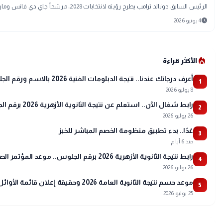
الرئيس السابق دونالد ترامب يطرح رؤيته لانتخابات 2028، مرشحاً جاي دي فانس وماركو روبيو معاً، ويصفهما بـ"الثنائي الذي لا يُهزم". تحليل لأبعاد الخطوة وتأثيرها على المشهد الجمهوري.
schedule
4 يونيو 2026
local_fire_department
الأكثر قراءة
أعرف درجاتك عندنا.. نتيجة الدبلومات الفنية 2026 بالاسم ورقم الجلوس
1
8 يوليو 2026
رابط شغال الآن.. استعلم عن نتيجة الثانوية الأزهرية 2026 برقم الجلوس عبر بوابة الأزهر
2
26 يوليو 2026
غدًا.. بدء تطبيق منظومة الخصم المباشر للخبز
3
منذ 6 أيام
رابط نتيجة الثانوية الأزهرية 2026 برقم الجلوس.. موعد المؤتمر الصحفي وتفاصيل أسماء الأوائل
4
26 يوليو 2026
موعد حسم نتيجة الثانوية العامة 2026 وحقيقة إعلان قائمة الأوائل
5
25 يوليو 2026