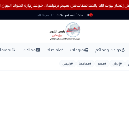
هل سيتم ترحيلها؟.. موعد إجازة المولد النبوي 
schedule
الجمعة 7 أغسطس 2026
٢٤ صفر ١٤٤٨ هـ
search
article
trending_up
interests
gavel
حوادث ومحاكم
منوعات
اقتصاد
مقالات
تحقيقات
#
إيران
#
مصر
#
محافظ
#
رئيس