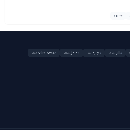
#
جنيه
#
التي
#
جنيه
#
داخل
#
محمد صلاح
(283)
(286)
(293)
(316)