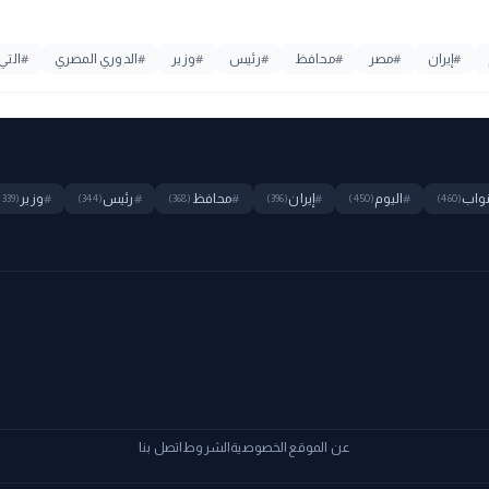
#
إيران
#
مصر
#
محافظ
#
رئيس
#
وزير
#
الدوري المصري
#
التي
واب
#
اليوم
#
إيران
#
محافظ
#
رئيس
#
وزير
(339)
(344)
(368)
(396)
(450)
(460)
عن الموقع
الخصوصية
الشروط
اتصل بنا