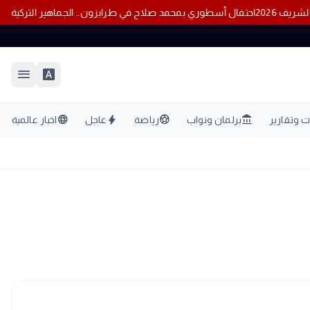
الشريف 2026
احتفال أسطوري بمحمد صلاح في طرابزون.. الجماهير التركي
menu
font_download
language
bolt
sports_soccer
account_balance
 وتقارير
برلمان ونواب
رياضة
عاجل
اخبار عالمية