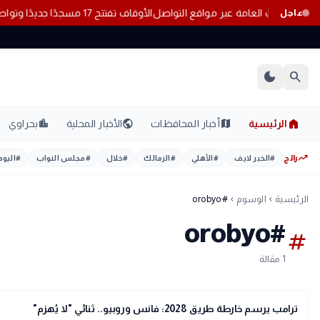
مخالفة للآداب العامة عبر مواقع التواصل
الأوقاف تفتتح 17 مسجدًا جديدًا وتواصل إعمار بيوت الله بالمحافظات
عاجل
dark_mode
search
home
location_city
public
map
الرئيسية
أخبار المحافظات
الأخبار المحلية
بحراوي
trending_up
رائج
#
الخبر لايف
#
الأهلي
#
الزمالك
#
خلال
#
مجلس النواب
#
اليوم
الرئيسية
الوسوم
#orobyo
chevron_left
chevron_left
#orobyo
tag
1 مقالة
bolt
عاجل
ترامب يرسم خارطة طريق 2028: فانس وروبيو.. ثنائي "لا يُهزم"