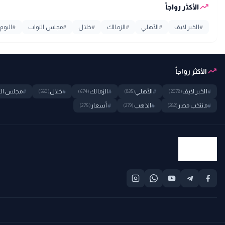
trending_up
الأكثر رواجاً
#
الخبر لايف
#
الأهلي
#
الزمالك
#
خلال
#
مجلس النواب
#
اليوم
trending_up
الأكثر رواجاً
#
الخبر لايف
#
الأهلي
#
الزمالك
#
خلال
#
مجلس الن
(560)
(674)
(835)
(2078)
#
منتخب مصر
#
الذهب
#
أسعار
(275)
(279)
(282)