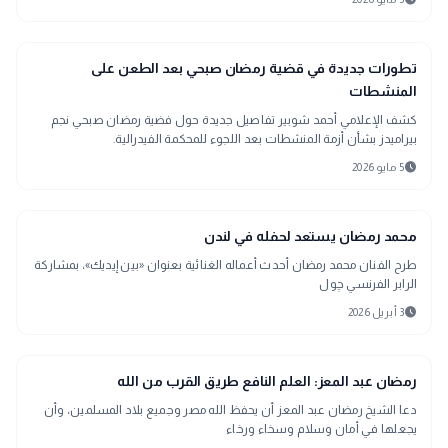
sports_soccer
رياضة
تطورات جديدة في قضية رمضان صبحي بعد الطعن على
المنشطات
كشف الإعلامي أحمد شوبير تفاصيل جديدة حول فضية رمضان صبحي نجم
بيراميدز بشأن أزمة المنشطات بعد اللجوء للمحكمة الفيدرالية.
schedule
5 مايو 2026
interests
منوعات
محمد رمضان يستعد لحفله في لندن
طرح الفنان محمد رمضان أحدث أعماله الغنائية بعنوان «بين إيديك»، بمشاركة
الرابر الفرنسي چول
schedule
3 أبريل 2026
mosque
الدين والحياة
رمضان عبد المعز: العلم النافع طريق القرب من الله
دعا الشيخ رمضان عبد المعز أن يحفظ الله مصر وجميع بلاد المسلمين، وأن
يجعلها في أمان وسلام وسخاء ورخاء