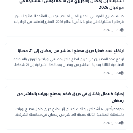
sports_soccer
استبعاد بن رمضان والجزيري من قائمة تونس المشاركة في
مونديال 2026
كشف صبري اللموشي، المدير الفني لمنتخب تونس، القائمة النهائية لنسور
قرطاج المشاركة في بطولة كأس العالم 2026، المقرر إقامتها في الولايات
المتحدة وكندا والمكسيك.
schedule
15 مايو 2026
gavel
حوادث ومحاكم
ارتفاع عدد ضحايا حريق مصنع العاشر من رمضان إلى 21 مصابًا
ارتفع عدد المصابين في حريق اندلع داخل مصنعي بويات وكرتون بالمنطقة
الصناعية الثالثة بمدينة العاشر من رمضان بمحافظة الشرقية إلى 21 شخصًا،
بإصابات تنوعت بين حالات اختناق وكسور وحروق متوسطة.
schedule
14 مايو 2026
gavel
حوادث ومحاكم
إصابة 6 عمال باختناق في حريق ضخم بمصنع بويات بالعاشر من
رمضان
&nbsp;أُصيب 6 أشخاص بحالات اختناق إثر اندلاع حريق داخل مصنع بويات
بالمنطقة الصناعية الثالثة بمدينة العاشر من رمضان في محافظة الشرقية،
مساء اليوم الخمي
schedule
14 مايو 2026