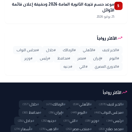
موعد حسم نتيجة الثانوية العامة 2026 وحقيقة إعلان قائمة
5
الأوائل
25 يوليو 2026
trending_up
الأكثر رواجاً
#
الخبر لايف
#
الأهلي
#
الزمالك
#
خلال
#
مجلس النواب
#
اليوم
#
إيران
#
مصر
#
محافظ
#
رئيس
#
وزير
#
الدوري المصري
#
التي
#
جنيه
trending_up
الأكثر رواجاً
#
الخبر لايف
#
الأهلي
#
الزمالك
#
خلال
(557)
(673)
(834)
(2078)
#
مجلس النواب
#
اليوم
#
إيران
#
محافظ
(368)
(396)
(449)
(460)
#
رئيس
#
وزير
#
التي
#
جنيه
#
داخل
(286)
(292)
(311)
(339)
(344)
#
محمد صلاح
#
منتخب مصر
#
الذهب
#
أسعار
(274)
(278)
(282)
(283)