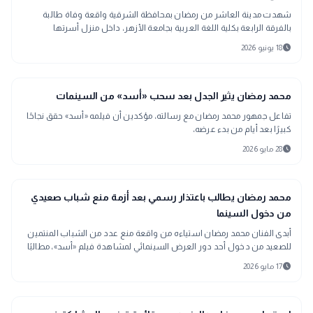
شهدت مدينة العاشر من رمضان بمحافظة الشرقية واقعة وفاة طالبة
بالفرقة الرابعة بكلية اللغة العربية بجامعة الأزهر، داخل منزل أسرتها
بالمجاورة 33، وذلك بعد تعرضها لأزمة نفسية خلال الفترة الأخيرة.
schedule
18 يونيو 2026
interests
منوعات
محمد رمضان يثير الجدل بعد سحب «أسد» من السينمات
تفاعل جمهور محمد رمضان مع رسالته، مؤكدين أن فيلمه «أسد» حقق نجاحًا
كبيرًا بعد أيام من بدء عرضه،
schedule
28 مايو 2026
interests
منوعات
محمد رمضان يطالب باعتذار رسمي بعد أزمة منع شباب صعيدي
من دخول السينما
أبدى الفنان محمد رمضان استياءه من واقعة منع عدد من الشباب المنتمين
للصعيد من دخول أحد دور العرض السينمائي لمشاهدة فيلم «أسد»، مطالبًا
بتقديم اعتذار رسمي لأهالي الصعيد بعد انتشار الواقعة على مواقع التواصل
schedule
17 مايو 2026
الاجتماعي.
رياضة