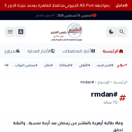
قيا بمواجهة AS Port الجيبوتي
محافظ القاهرة يعتمد نتيجة الدور الثاني ل
عاجل
schedule
الخميس 6 أغسطس 2026
٢٣ صفر ١٤٤٨ هـ
menu
font_download
dark_mode
search
home
location_city
public
map
الرئيسية
أخبار المحافظات
الأخبار المحلية
بحراوي
trending_up
رائج
#
الخبر لايف
#
الأهلي
#
الزمالك
#
خلال
#
مجلس النواب
#
اليوم
الرئيسية
الوسوم
#rmdan
chevron_left
chevron_left
#rmdan
tag
112 مقالة
map
أخبار المحافظات
وفاة طالبة أزهرية بالعاشر من رمضان بعد أزمة نفسية.. والنيابة
تحقق