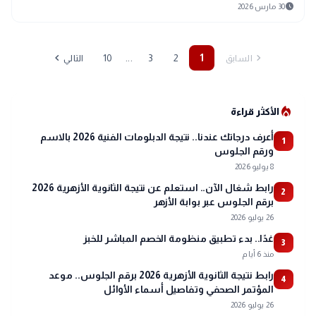
schedule
30 مارس 2026
chevron_left
chevron_right
...
10
3
2
1
السابق
التالي
local_fire_department
الأكثر قراءة
أعرف درجاتك عندنا.. نتيجة الدبلومات الفنية 2026 بالاسم
1
ورقم الجلوس
8 يوليو 2026
رابط شغال الآن.. استعلم عن نتيجة الثانوية الأزهرية 2026
2
برقم الجلوس عبر بوابة الأزهر
26 يوليو 2026
غدًا.. بدء تطبيق منظومة الخصم المباشر للخبز
3
منذ 6 أيام
رابط نتيجة الثانوية الأزهرية 2026 برقم الجلوس.. موعد
4
المؤتمر الصحفي وتفاصيل أسماء الأوائل
26 يوليو 2026