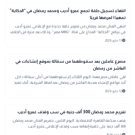
interests
منوعات
انتهاء تسجيل حلقة تجمع عمرو أديب ومحمد رمضان في “الحكاية”
تمهيدًا لعرضها قريبًا
انتهى الفنان محمد رمضان من تصوير حلقة جديدة مع الإعلامي عمرو أديب
في برنامج “الحكاية” المذاع على قناة “MBC مصر”، وذلك بعد فترة من الخلاف
بينهما قبل أن يتم الصلح.
schedule
13 مايو 2026
map
أخبار المحافظات
مصرع عاملين بعد سقوطهما من سقالة بموقع إنشاءات في
العاشر من رمضان
لقي عاملان مصرعهما، اليوم الثلاثاء، إثر سقوطهما من أعلى سقالة داخل
أحد مواقع الإنشاء بمدينة العاشر من رمضان بمحافظة الشرقية، أثناء تنفيذ
أعمال بناء.
schedule
12 مايو 2026
gavel
حوادث ومحاكم
تغريم محمد رمضان 300 ألف جنيه في سب وقذف عمرو أديب
قضت محكمة القاهرة الاقتصادية، اليوم الاثنين، بتغريم الفنان محمد رمضان،
300 ألف جنيه على خلفية إتهامه بسب وقذف الإعلامى عمرو أديب.
schedule
5 مايو 2026